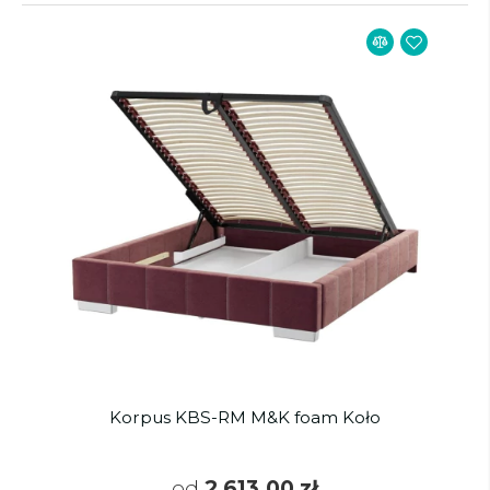
Korpus KBS-RM M&K foam Koło
od
2 613,00 zł