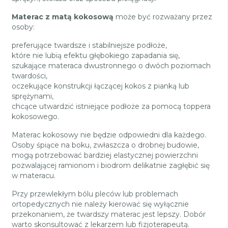
Materac z matą kokosową
może być rozważany przez
osoby:
preferujące twardsze i stabilniejsze podłoże,
które nie lubią efektu głębokiego zapadania się,
szukające materaca dwustronnego o dwóch poziomach
twardości,
oczekujące konstrukcji łączącej kokos z pianką lub
sprężynami,
chcące utwardzić istniejące podłoże za pomocą toppera
kokosowego.
Materac kokosowy nie będzie odpowiedni dla każdego.
Osoby śpiące na boku, zwłaszcza o drobnej budowie,
mogą potrzebować bardziej elastycznej powierzchni
pozwalającej ramionom i biodrom delikatnie zagłębić się
w materacu.
Przy przewlekłym bólu pleców lub problemach
ortopedycznych nie należy kierować się wyłącznie
przekonaniem, że twardszy materac jest lepszy. Dobór
warto skonsultować z lekarzem lub fizjoterapeutą.