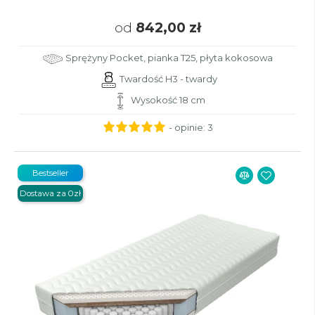
od
842,00 zł
Sprężyny Pocket, pianka T25, płyta kokosowa
Twardość H3 - twardy
Wysokość 18 cm
- opinie:
3
Bestseller
Dostawa za 0zł