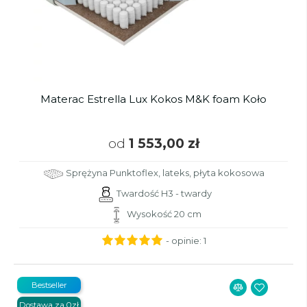
Materac Estrella Lux Kokos M&K foam Koło
od
1 553,00 zł
Sprężyna Punktoflex, lateks, płyta kokosowa
Twardość H3 - twardy
Wysokość 20 cm
- opinie:
1
Bestseller
Dostawa za 0zł