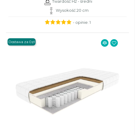
Twardość H2 - średni
Wysokość 20 cm
- opinie:
1
Dostawa za 0zł