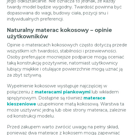
jego odkształcanie. Nie oznacza to jednak, że każdy
twardy model będzie wygodny. Twardość powinna być
dopasowana do wagi, budowy ciała, pozycji snu i
indywidualnych preferencji.
Naturalny materac kokosowy – opinie
użytkowników
Opinie o materacach kokosowych często dotyczą przede
wszystkim ich twardości, stabilności i przewiewności.
Osoby preferujące mocniejsze podparcie mogą oceniać
taką konstrukcję pozytywnie, natomiast użytkownicy
lubiący miękkie i otulające powierzchnie mogą uznać ją
za zbyt sztywną.
Wypełnienie kokosowe występuje najczęściej w
połączeniu z
materacami piankowymi
lub wkładem
sprężynowym. Dostępne są również
materace
kieszeniowe
uzupełnione matą kokosową. Warstwa ta
może usztywnić jedną lub obie strony materaca, zależnie
od konstrukcji modelu.
Przed zakupem warto zwrócić uwagę na pełny skład,
ponieważ dwa materace z kokosem mogą zapewniać