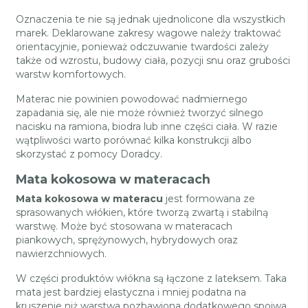
Oznaczenia te nie są jednak ujednolicone dla wszystkich
marek. Deklarowane zakresy wagowe należy traktować
orientacyjnie, ponieważ odczuwanie twardości zależy
także od wzrostu, budowy ciała, pozycji snu oraz grubości
warstw komfortowych.
Materac nie powinien powodować nadmiernego
zapadania się, ale nie może również tworzyć silnego
nacisku na ramiona, biodra lub inne części ciała. W razie
wątpliwości warto porównać kilka konstrukcji albo
skorzystać z pomocy Doradcy.
Mata kokosowa w materacach
Mata kokosowa w materacu
jest formowana ze
sprasowanych włókien, które tworzą zwartą i stabilną
warstwę. Może być stosowana w materacach
piankowych, sprężynowych, hybrydowych oraz
nawierzchniowych.
W części produktów włókna są łączone z lateksem. Taka
mata jest bardziej elastyczna i mniej podatna na
kruszenie niż warstwa pozbawiona dodatkowego spoiwa.