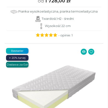
od
1 728,00 zł
Pianka wysokoelastyczna, pianka termoelastyczna
Twardość H2 - średni
Wysokość 22 cm
- opinie:
1
Bestseller
⭐ 20% taniej
Dostawa za 0zł