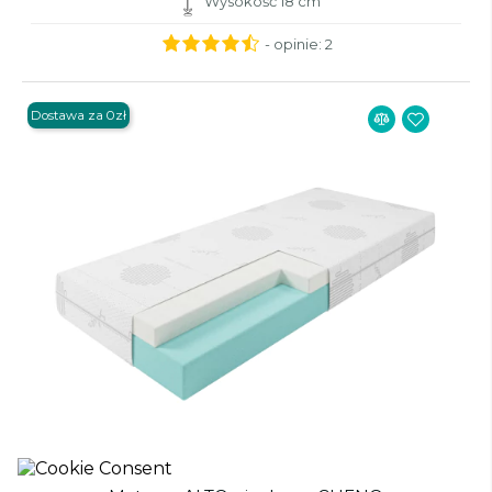
Wysokość 18 cm
- opinie:
2
Dostawa za 0zł