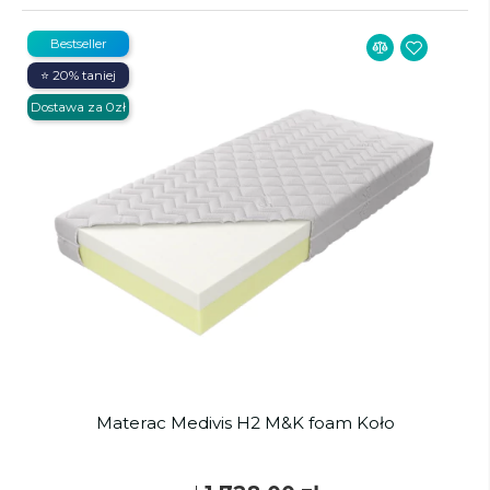
Bestseller
⭐ 20% taniej
Dostawa za 0zł
Materac Medivis H2 M&K foam Koło