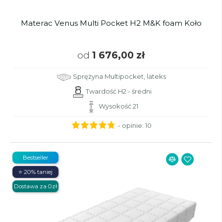
Materac Venus Multi Pocket H2 M&K foam Koło
od
1 676,00 zł
Sprężyna Multipocket, lateks
Twardość H2 - średni
Wysokość 21
- opinie:
10
Bestseller
⭐ 20% taniej
Dostawa za 0zł