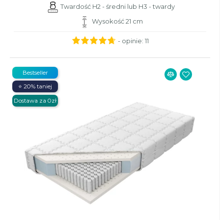
Twardość H2 - średni lub H3 - twardy
Wysokość 21 cm
- opinie:
11
Bestseller
⭐ 20% taniej
Dostawa za 0zł