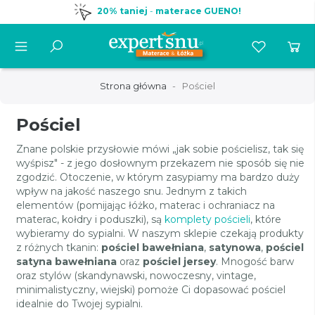
20% taniej
-
materace GUENO!
Strona główna
Pościel
Pościel
Znane polskie przysłowie mówi „jak sobie pościelisz, tak się
wyśpisz" - z jego dosłownym przekazem nie sposób się nie
zgodzić. Otoczenie, w którym zasypiamy ma bardzo duży
wpływ na jakość naszego snu. Jednym z takich
elementów (pomijając łóżko, materac i ochraniacz na
materac, kołdry i poduszki), są
komplety pościeli
, które
wybieramy do sypialni. W naszym sklepie czekają produkty
z różnych tkanin:
pościel bawełniana
,
satynowa
,
pościel
satyna bawełniana
oraz
pościel jersey
. Mnogość barw
oraz stylów (skandynawski, nowoczesny, vintage,
minimalistyczny, wiejski) pomoże Ci dopasować pościel
idealnie do Twojej sypialni.