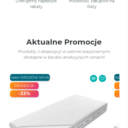
Oferujemy najlepsze
Możliwość zakupów na
rabaty
Raty
Aktualne Promocje
Produkty z ekspozycji w salonie stacjonarnym,
dostępne w bardzo atrakcyjnych cenach!
Salon RZESZÓW NOVA
Salon 
PROMOCJA
PRO
-33%
-