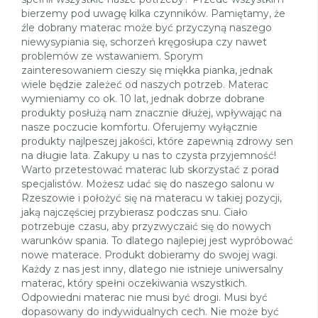
bierzemy pod uwagę kilka czynników. Pamiętamy, że
źle dobrany materac może być przyczyną naszego
niewysypiania się, schorzeń kręgosłupa czy nawet
problemów ze wstawaniem. Sporym
zainteresowaniem cieszy się miękka pianka, jednak
wiele będzie zależeć od naszych potrzeb. Materac
wymieniamy co ok. 10 lat, jednak dobrze dobrane
produkty posłużą nam znacznie dłużej, wpływając na
nasze poczucie komfortu. Oferujemy wyłącznie
produkty najlpeszej jakości, które zapewnią zdrowy sen
na długie lata. Zakupy u nas to czysta przyjemność!
Warto przetestować materac lub skorzystać z porad
specjalistów. Możesz udać się do naszego salonu w
Rzeszowie i położyć się na materacu w takiej pozycji,
jaką najczęściej przybierasz podczas snu. Ciało
potrzebuje czasu, aby przyzwyczaić się do nowych
warunków spania. To dlatego najlepiej jest wypróbować
nowe materace. Produkt dobieramy do swojej wagi.
Każdy z nas jest inny, dlatego nie istnieje uniwersalny
materac, który spełni oczekiwania wszystkich.
Odpowiedni materac nie musi być drogi. Musi być
dopasowany do indywidualnych cech. Nie może być