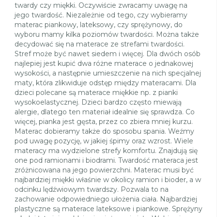
twardy czy miękki. Oczywiście zwracamy uwagę na
jego twardość. Niezależnie od tego, czy wybieramy
materac piankowy, lateksowy, czy sprężynowy, do
wyboru mamy kilka poziomów twardości. Można także
decydować się na materace ze strefami twardości.
Stref może być nawet siedem i więcej. Dla dwóch osób
najlepiej jest kupić dwa różne materace o jednakowej
wysokości, a następnie umieszczenie na nich specjalnej
maty, która zlikwiduje odstęp między materacami. Dla
dzieci polecane są materace miękkie np. z pianki
wysokoelastycznej. Dzieci bardzo często miewają
alergie, dlatego ten materiał idealnie się sprawdza. Co
więcej, pianka jest gęsta, przez co zbiera mniej kurzu.
Materac dobieramy także do sposobu spania. Weźmy
pod uwagę pozycję, w jakiej śpimy oraz wzrost. Wiele
materacy ma wydzielone strefy komfortu. Znajdują się
one pod ramionami i biodrami. Twardość materaca jest
zróżnicowana na jego powierzchni. Materac musi być
najbardziej miękki właśnie w okolicy ramion i bioder, a w
odcinku lędźwiowym twardszy. Pozwala to na
zachowanie odpowiedniego ułożenia ciała. Najbardziej
plastyczne są materace lateksowe i piankowe. Sprężyny