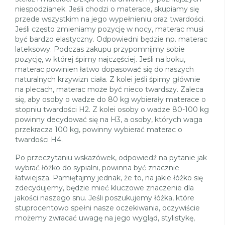
niespodzianek. Jeśli chodzi o materace, skupiamy się
przede wszystkim na jego wypełnieniu oraz twardości.
Jeśli często zmieniamy pozycję w nocy, materac musi
być bardzo elastyczny. Odpowiedni będzie np. materac
lateksowy. Podczas zakupu przypomnijmy sobie
pozycję, w której śpimy najczęściej. Jeśli na boku,
materac powinien łatwo dopasować się do naszych
naturalnych krzywizn ciała. Z kolei jeśli śpimy głównie
na plecach, materac może być nieco twardszy. Zaleca
się, aby osoby o wadze do 80 kg wybierały materace o
stopniu twardości H2. Z kolei osoby o wadze 80-100 kg
powinny decydować się na H3, a osoby, których waga
przekracza 100 kg, powinny wybierać materac o
twardości H4.
Po przeczytaniu wskazówek, odpowiedź na pytanie jak
wybrać łóżko do sypialni, powinna być znacznie
łatwiejsza. Pamiętajmy jednak, że to, na jakie łóżko się
zdecydujemy, będzie mieć kluczowe znaczenie dla
jakości naszego snu. Jeśli poszukujemy łóżka, które
stuprocentowo spełni nasze oczekiwania, oczywiście
możemy zwracać uwagę na jego wygląd, stylistykę,