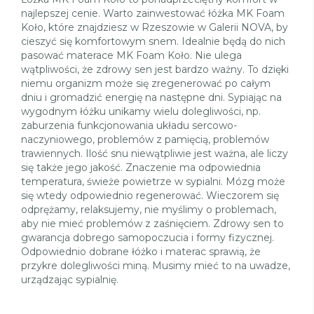
najlepszej cenie. Warto zainwestować łóżka MK Foam
Koło, które znajdziesz w Rzeszowie w Galerii NOVA, by
cieszyć się komfortowym snem. Idealnie będą do nich
pasować materace MK Foam Koło. Nie ulega
wątpliwości, że zdrowy sen jest bardzo ważny. To dzięki
niemu organizm może się zregenerować po całym
dniu i gromadzić energię na następne dni. Sypiając na
wygodnym łóżku unikamy wielu dolegliwości, np.
zaburzenia funkcjonowania układu sercowo-
naczyniowego, problemów z pamięcią, problemów
trawiennych. Ilość snu niewątpliwie jest ważna, ale liczy
się także jego jakość. Znaczenie ma odpowiednia
temperatura, świeże powietrze w sypialni. Mózg może
się wtedy odpowiednio regenerować. Wieczorem się
odprężamy, relaksujemy, nie myślimy o problemach,
aby nie mieć problemów z zaśnięciem. Zdrowy sen to
gwarancja dobrego samopoczucia i formy fizycznej.
Odpowiednio dobrane łóżko i materac sprawią, że
przykre dolegliwości miną. Musimy mieć to na uwadze,
urządzając sypialnię.