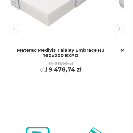
Materac Medivis Talalay Embrace H3
Mate
160x200 EXPO
14 211,00 zł
od
9 478,74 zł