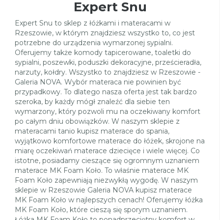
Expert Snu
Expert Snu to sklep z łóżkami i materacami w
Rzeszowie, w którym znajdziesz wszystko to, co jest
potrzebne do urządzenia wymarzonej sypialni.
Oferujemy także komody tapicerowane, toaletki do
sypialni, poszewki, poduszki dekoracyjne, prześcieradła,
narzuty, kołdry. Wszystko to znajdziesz w Rzeszowie -
Galeria NOVA. Wybór materaca nie powinien być
przypadkowy. To dlatego nasza oferta jest tak bardzo
szeroka, by każdy mógł znaleźć dla siebie ten
wymarzony, który pozwoli mu na oczekiwany komfort
po całym dniu obowiązków. W naszym sklepie z
materacami tanio kupisz materace do spania,
wyjątkowo komfortowe materace do łóżek, skrojone na
miarę oczekiwań materace dziecięce i wiele więcej. Co
istotne, posiadamy cieszące się ogromnym uznaniem
materace MK Foam Koło. To właśnie materace MK
Foam Koło zapewniają niezwykłą wygodę. W naszym
sklepie w Rzeszowie Galeria NOVA kupisz materace
MK Foam Koło w najlepszych cenach! Oferujemy łóżka
MK Foam Koło, które cieszą się sporym uznaniem.
Łóżka MK Foam Koło to ponadprzeciętny komfort w