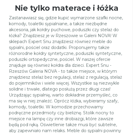
Nie tylko materace i łóżka
Zastanawiasz się, gdzie kupić wymarzone szafki nocne,
komody, toaletki sypialniane, a także niezbędne
akcesoria, jak kołdry puchowe, poduszki czy stelaż do
łóżka? Znajdziesz je w Rzeszowie w Galerii NOVA! W
sklepach Expert Snu znajdziesz również meble do
sypialni, pościel oraz dodatki. Proponujemy także
różnorodne kołdry syntetyczne, poduszki syntetyczne,
poduszki ortopedyczne, pościel. W naszej ofercie
znajduje się również kołdra dla dzieci. Expert Snu -
Rzeszów Galeria NOVA - to także miejsce, w którym
znajdziesz stelaż bez regulacji, stelaż z regulacją, stelaż
do pojemników i wiele więcej. Wszystkie są niezwykle
solidne i trwałe, dlatego posłużą przez długi czas!
Urządzając sypialnię, warto dokładnie przemyśleć, co
ma się w niej znaleźć. Oprócz łóżka, wybieramy szafy,
komody, toaletki. W komodzie przechowamy
podręczne przedmioty czy bieliznę. Stolik nocny to
miejsce na lampę czy inne drobiazgi, które zawsze
będą pod ręką. Oświetlenie także musi być subtelne,
aby zapewniało nam relaks. Meble do sypialni powinny