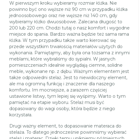
W pierwszym kroku wybieramy rozmiar łóżka. Nie
powinno być ono węższe niż 90 cm w przypadku łóżka
jednoosobowego oraz nie węższe niż 140 cm, gdy
wybieramy łóżko dwuosobowe. Zalecana długość to
200 lub 220 cm. Chodzi tutaj o nasz komfort i wygodne
miejsce do spania. Bardzo ważna będzie też sama rama
łóżka. W tym przypadku także warto kierować się
przede wszystkim trwałością materiałów użytych do
wykonania. Pamiętajmy, aby była ona tożsama z innymi
meblami, które wybraliśmy do sypialni. W jasnych
pomieszczeniach idealnie wyglądają ciemne, solidne
meble, wykonane np. z dębu. Ważnym elementem jest
także odpowiedni stelaż. Jest to niewidoczny element,
ale ma ogromną funkcję i znaczenie dla naszego
komfortu. Im mocniejsze, a zarazem częściej
ustawione listwy, tym lepiej się wyśpimy. Warto o tym
pamiętać na etapie wyboru. Stelaż musi być
dopasowany do wagi osoby, która będzie z niego
korzystała.
Drugi ważny element, to dopasowanie materaca do
stelaża. To dlatego jednocześnie powinniśmy wybierać
stelaż i materac. Dzięki temu unikniemy późniejszych