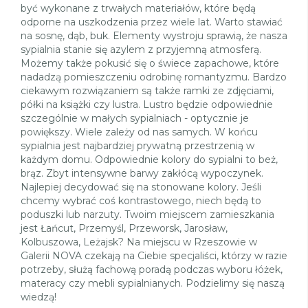
być wykonane z trwałych materiałów, które będą
odporne na uszkodzenia przez wiele lat. Warto stawiać
na sosnę, dąb, buk. Elementy wystroju sprawią, że nasza
sypialnia stanie się azylem z przyjemną atmosferą.
Możemy także pokusić się o świece zapachowe, które
nadadzą pomieszczeniu odrobinę romantyzmu. Bardzo
ciekawym rozwiązaniem są także ramki ze zdjęciami,
półki na książki czy lustra. Lustro będzie odpowiednie
szczególnie w małych sypialniach - optycznie je
powiększy. Wiele zależy od nas samych. W końcu
sypialnia jest najbardziej prywatną przestrzenią w
każdym domu. Odpowiednie kolory do sypialni to beż,
brąz. Zbyt intensywne barwy zakłócą wypoczynek.
Najlepiej decydować się na stonowane kolory. Jeśli
chcemy wybrać coś kontrastowego, niech będą to
poduszki lub narzuty. Twoim miejscem zamieszkania
jest Łańcut, Przemyśl, Przeworsk, Jarosław,
Kolbuszowa, Leżajsk? Na miejscu w Rzeszowie w
Galerii NOVA czekają na Ciebie specjaliści, którzy w razie
potrzeby, służą fachową poradą podczas wyboru łóżek,
materacy czy mebli sypialnianych. Podzielimy się naszą
wiedzą!