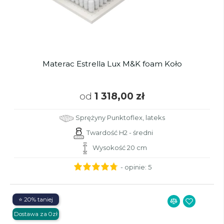
Materac Estrella Lux M&K foam Koło
od
1 318,00 zł
Sprężyny Punktoflex, lateks
Twardość H2 - średni
Wysokość 20 cm
- opinie:
5
⭐ 20% taniej
Dostawa za 0zł