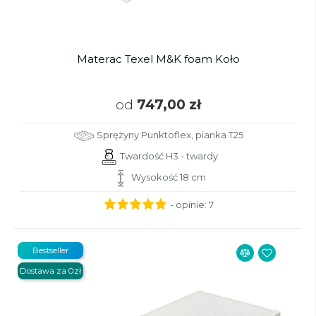
Materac Texel M&K foam Koło
od
747,00 zł
Sprężyny Punktoflex, pianka T25
Twardość H3 - twardy
Wysokość 18 cm
- opinie:
7
Bestseller
Dostawa za 0zł