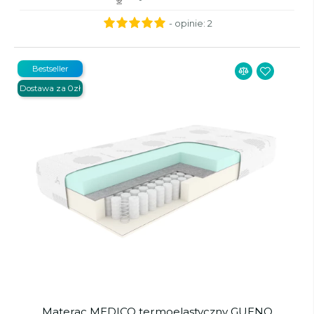
- opinie:
2
Bestseller
Dostawa za 0zł
Materac MEDICO termoelastyczny GUENO