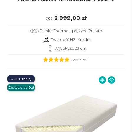
od
2 999,00 zł
Pianka Thermo, sprężyna Punkto
Twardość H2 - średni
Wysokość 23 cm
- opinie:
11
⭐ 20% taniej
Dostawa za 0zł