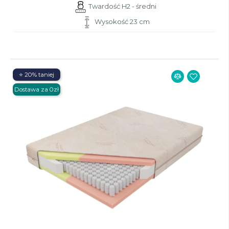
Twardość H2 - średni
Wysokość 23 cm
⭐ 20% taniej
Dostawa za 0zł