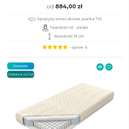
od
884,00 zł
Sprężyny woreczkowe, pianka T35
Twardość H2 - średni
Wysokość 19 cm
- opinie:
6
Bestseller
Dostawa za 0zł