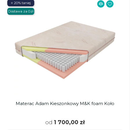
⭐ 20% taniej
Dostawa za 0zł
Materac Adam Kieszonkowy M&K foam Koło
od
1 700,00 zł