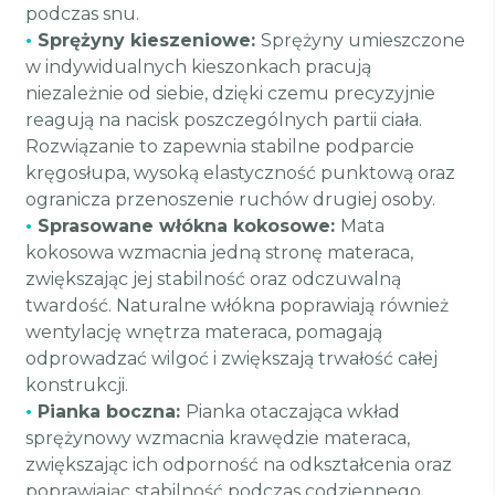
podczas snu.
•
Sprężyny kieszeniowe:
Sprężyny umieszczone
w indywidualnych kieszonkach pracują
niezależnie od siebie, dzięki czemu precyzyjnie
reagują na nacisk poszczególnych partii ciała.
Rozwiązanie to zapewnia stabilne podparcie
kręgosłupa, wysoką elastyczność punktową oraz
ogranicza przenoszenie ruchów drugiej osoby.
•
Sprasowane włókna kokosowe:
Mata
kokosowa wzmacnia jedną stronę materaca,
zwiększając jej stabilność oraz odczuwalną
twardość. Naturalne włókna poprawiają również
wentylację wnętrza materaca, pomagają
odprowadzać wilgoć i zwiększają trwałość całej
konstrukcji.
•
Pianka boczna:
Pianka otaczająca wkład
sprężynowy wzmacnia krawędzie materaca,
zwiększając ich odporność na odkształcenia oraz
poprawiając stabilność podczas codziennego