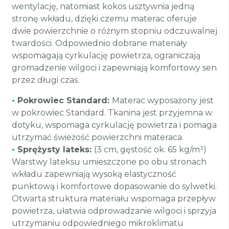
wentylację, natomiast kokos usztywnia jedną
stronę wkładu, dzięki czemu materac oferuje
dwie powierzchnie o różnym stopniu odczuwalnej
twardości. Odpowiednio dobrane materiały
wspomagają cyrkulację powietrza, ograniczają
gromadzenie wilgoci i zapewniają komfortowy sen
przez długi czas.
•
Pokrowiec Standard:
Materac wyposażony jest
w pokrowiec Standard. Tkanina jest przyjemna w
dotyku, wspomaga cyrkulację powietrza i pomaga
utrzymać świeżość powierzchni materaca.
•
Sprężysty lateks:
(3 cm, gęstość ok. 65 kg/m³)
Warstwy lateksu umieszczone po obu stronach
wkładu zapewniają wysoką elastyczność
punktową i komfortowe dopasowanie do sylwetki.
Otwarta struktura materiału wspomaga przepływ
powietrza, ułatwia odprowadzanie wilgoci i sprzyja
utrzymaniu odpowiedniego mikroklimatu