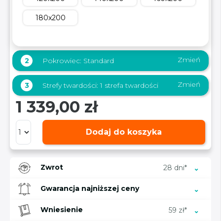
180x200
Zmień
2
Pokrowiec:
Standard
Zmień
3
Strefy twardości:
1 strefa twardości
1 339,00 zł
Dodaj do koszyka
Zwrot
28 dni*
Gwarancja najniższej ceny
Wniesienie
59 zł*