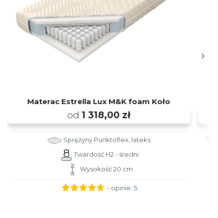
Materac Estrella Lux M&K foam Koło
od
1 318,00 zł
80x
Sprężyny Punktoflex, lateks
Twardość H2 - średni
Wysokość 20 cm
- opinie:
5