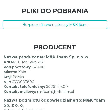
PLIKI DO POBRANIA
Bezpieczeństwo materacy M&K foam
PRODUCENT
Nazwa producenta: M&K foam Sp. z o. o.
Adres:
ul. Toruńska 267
Kod pocztowy:
62-600
Miasto:
Koło
Kraj:
Polska
NIP:
6660003806
Kontakt telefoniczny:
63 26 24 300
Kontakt mailowy:
mkfoam@mkfoam.pl
Nazwa podmiotu odpowiedzialnego: M&K foam
Sp. z o. o.