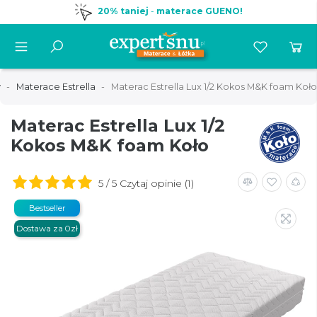
20% taniej
-
materace GUENO!
y
Materace Estrella
Materac Estrella Lux 1/2 Kokos M&K foam Koło
Materac Estrella Lux 1/2
Kokos M&K foam Koło
5 / 5 Czytaj opinie (1)
Bestseller
Dostawa za 0zł