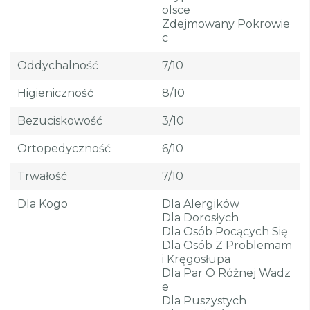
Olsce
Zdejmowany Pokrowie
C
Oddychalność
7/10
Higieniczność
8/10
Bezuciskowość
3/10
Ortopedyczność
6/10
Trwałość
7/10
Dla Kogo
Dla Alergików
Dla Dorosłych
Dla Osób Pocących Się
Dla Osób Z Problemam
I Kręgosłupa
Dla Par O Różnej Wadz
E
Dla Puszystych