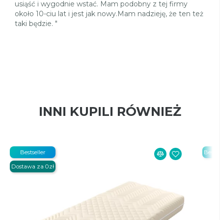
usiąść i wygodnie wstać. Mam podobny z tej firmy
około 10-ciu lat i jest jak nowy.Mam nadzieję, że ten też
taki będzie. "
INNI KUPILI RÓWNIEŻ
Bestseller
Bestse
Dostawa za 0zł