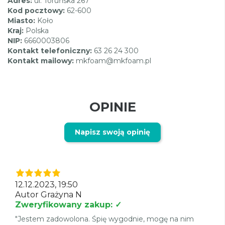
Adres:
ul. Toruńska 267
Kod pocztowy:
62-600
Miasto:
Koło
Kraj:
Polska
NIP:
6660003806
Kontakt telefoniczny:
63 26 24 300
Kontakt mailowy:
mkfoam@mkfoam.pl
OPINIE
Napisz swoją opinię
12.12.2023, 19:50
Autor Grażyna N
Zweryfikowany zakup: ✓
"Jestem zadowolona. Śpię wygodnie, mogę na nim