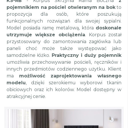
KS-RB
- Korpus Skrzynia Rama Boczna
z
pojemnikiem na pościel otwieranym na bok
to
propozycja dla osób, które poszukują
funkcjonalnych rozwiązań dla swojej sypialni.
Model posiada ramę metalową, która
doskonale
utrzymuje większe obciążenia
. Korpus został
przystosowany do zamontowania zagłówka lub
paneli choć może także występować jako
samodzielne łóżko.
Praktyczny i duży pojemnik
umożliwia przechowywanie pościeli, ręczników i
innych przedmiotów codziennego użytku. Klient
ma
możliwość zaprojektowania własnego
modelu
, dzięki szerokiemu wyborowi tkanin
obiciowych oraz ich kolorów. Model dostępny w
atrakcyjnej cenie.