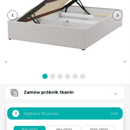
«
»
Zamów próbnik tkanin
Wybierz Rozmiar:
1