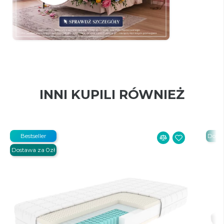
INNI KUPILI RÓWNIEŻ
Bestseller
Dosta
Dostawa za 0zł