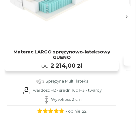
Materac LARGO sprężynowo-lateksowy
M
GUENO
od
2 214,00 zł
Sprężyna Multi, lateks
Twardość H2 - średni lub H3 - twardy
Wysokość 21cm
- opinie:
22