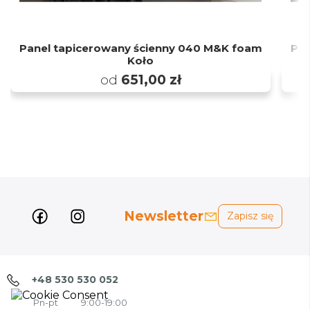
Panel tapicerowany ścienny 040 M&K foam
Pan
Koło
od
651,00 zł
Newsletter
Zapisz się
+48 530 530 052
Pn-pt
9:00-19:00