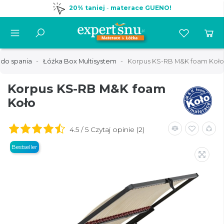
20% taniej
-
materace GUENO!
 do spania
Łóżka Box Multisystem
Korpus KS-RB M&K foam Koło
Korpus KS-RB M&K foam
Koło
4.5 / 5 Czytaj opinie (2)
Bestseller