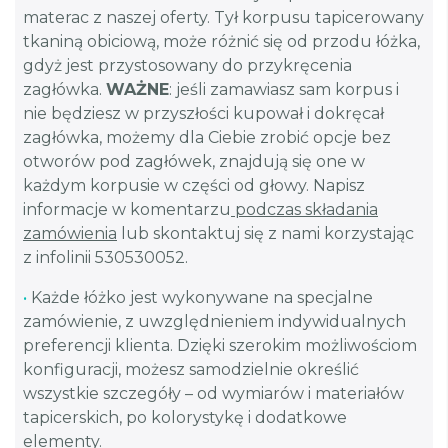
materac z naszej oferty. Tył korpusu tapicerowany
tkaniną obiciową, może różnić się od przodu łóżka,
gdyż jest przystosowany do przykręcenia
zagłówka.
WAŻNE
: jeśli zamawiasz sam korpus i
nie będziesz w przyszłości kupował i dokręcał
zagłówka, możemy dla Ciebie zrobić opcje bez
otworów pod zagłówek, znajdują się one w
każdym korpusie w części od głowy. Napisz
informacje w komentarzu
podczas składania
zamówienia
lub skontaktuj się z nami korzystając
z infolinii 530530052.
•
Każde łóżko jest wykonywane na specjalne
zamówienie, z uwzględnieniem indywidualnych
preferencji klienta. Dzięki szerokim możliwościom
konfiguracji, możesz samodzielnie określić
wszystkie szczegóły – od wymiarów i materiałów
tapicerskich, po kolorystykę i dodatkowe
elementy.