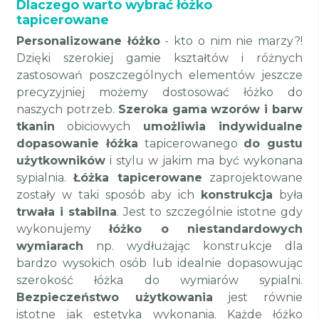
Dlaczego warto wybrać łóżko
tapicerowane
Personalizowane łóżko
- kto o nim nie marzy?!
Dzięki szerokiej gamie kształtów i różnych
zastosowań poszczególnych elementów jeszcze
precyzyjniej możemy dostosować łóżko do
naszych potrzeb.
Szeroka gama wzorów i barw
tkanin
obiciowych
umożliwia indywidualne
dopasowanie łóżka
tapicerowanego
do gustu
użytkowników
i stylu w jakim ma być wykonana
sypialnia.
Łóżka tapicerowane
zaprojektowane
zostały w taki sposób aby ich
konstrukcja
była
trwała i stabilna
. Jest to szczególnie istotne gdy
wykonujemy
łóżko o niestandardowych
wymiarach
np. wydłużając konstrukcje dla
bardzo wysokich osób lub idealnie dopasowując
szerokość łóżka do wymiarów sypialni.
Bezpieczeństwo użytkowania
jest równie
istotne jak estetyka wykonania. Każde łóżko