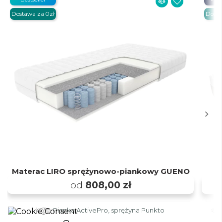
Dostawa za 0zł
Dosta
Materac LIRO sprężynowo-piankowy GUENO
od
808,00 zł
Pianka ActivePro, sprężyna Punkto