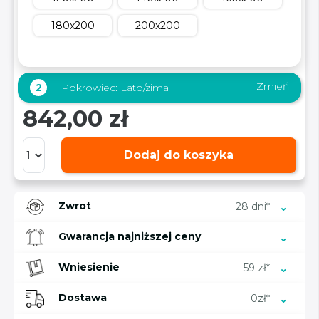
180x200
200x200
Zmień
2
Pokrowiec:
Lato/zima
842,00 zł
Dodaj do koszyka
Zwrot
28 dni*
Gwarancja najniższej ceny
Wniesienie
59 zł*
Dostawa
0zł*