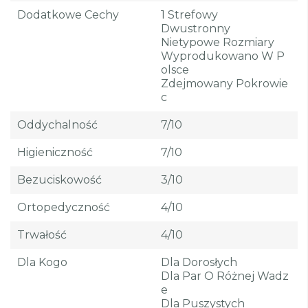
Dodatkowe Cechy
1 Strefowy
Dwustronny
Nietypowe Rozmiary
Wyprodukowano W P
Olsce
Zdejmowany Pokrowie
C
Oddychalność
7/10
Higieniczność
7/10
Bezuciskowość
3/10
Ortopedyczność
4/10
Trwałość
4/10
Dla Kogo
Dla Dorosłych
Dla Par O Różnej Wadz
E
Dla Puszystych