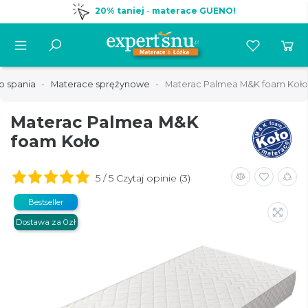
20% taniej
-
materace GUENO!
o spania
Materace sprężynowe
Materac Palmea M&K foam Koło
Materac Palmea M&K
foam Koło
5 / 5 Czytaj opinie (3)
Bestseller
Dostawa za 0zł