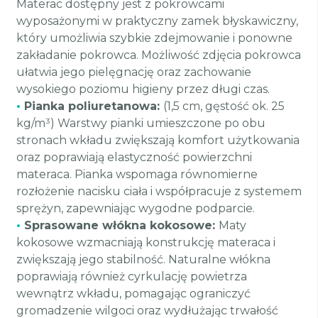
Materac dostępny jest z pokrowcami
wyposażonymi w praktyczny zamek błyskawiczny,
który umożliwia szybkie zdejmowanie i ponowne
zakładanie pokrowca. Możliwość zdjęcia pokrowca
ułatwia jego pielęgnację oraz zachowanie
wysokiego poziomu higieny przez długi czas.
•
Pianka poliuretanowa:
(1,5 cm, gęstość ok. 25
kg/m³) Warstwy pianki umieszczone po obu
stronach wkładu zwiększają komfort użytkowania
oraz poprawiają elastyczność powierzchni
materaca. Pianka wspomaga równomierne
rozłożenie nacisku ciała i współpracuje z systemem
sprężyn, zapewniając wygodne podparcie.
•
Sprasowane włókna kokosowe:
Maty
kokosowe wzmacniają konstrukcję materaca i
zwiększają jego stabilność. Naturalne włókna
poprawiają również cyrkulację powietrza
wewnątrz wkładu, pomagając ograniczyć
gromadzenie wilgoci oraz wydłużając trwałość