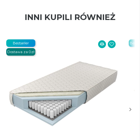
INNI KUPILI RÓWNIEŻ
Bestseller
Bestse
Dostawa za 0zł