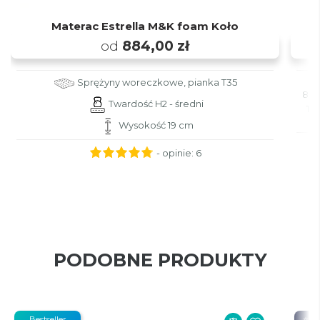
Materac Estrella M&K foam Koło
od
884,00 zł
Sprężyny woreczkowe, pianka T35
80x
Twardość H2 - średni
180
Wysokość 19 cm
- opinie:
6
PODOBNE PRODUKTY
Bestseller
⭐ 20