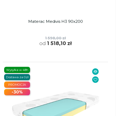
Materac Medivis H3 90x200
1 598,00 zł
od
1 518,10 zł
Wysyłka w 48h
Dostawa za 0zł
PROMOCJA
-30%