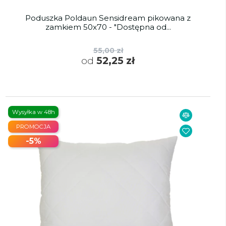
Poduszka Poldaun Sensidream pikowana z
zamkiem 50x70 - "Dostępna od...
55,00 zł
od
52,25 zł
Wysyłka w 48h
PROMOCJA
-5%