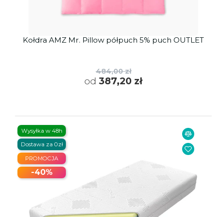
Kołdra AMZ Mr. Pillow półpuch 5% puch OUTLET
484,00 zł
od
387,20 zł
Wysyłka w 48h
Dostawa za 0zł
PROMOCJA
-40%