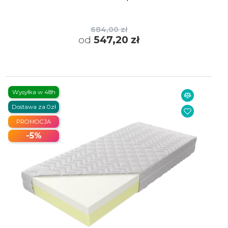
684,00 zł
od
547,20 zł
Wysyłka w 48h
Dostawa za 0zł
PROMOCJA
-5%