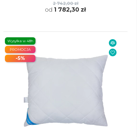
2 742,00 zł
od
1 782,30 zł
Wysyłka w 48h
PROMOCJA
-5%