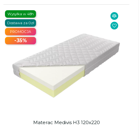
Wysyłka w 48h
Dostawa za 0zł
PROMOCJA
-35%
Materac Medivis H3 120x220