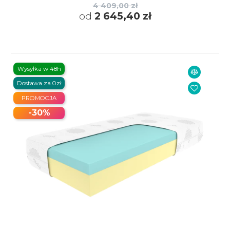
4 409,00 zł
od
2 645,40 zł
Wysyłka w 48h
Dostawa za 0zł
PROMOCJA
-30%