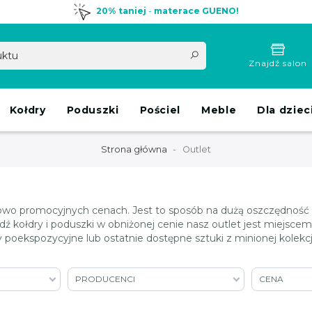
20% taniej
-
materace GUENO!
Znajdź salon
Kołdry
Poduszki
Pościel
Meble
Dla dziec
Strona główna
Outlet
owo promocyjnych cenach. Jest to sposób na dużą oszczędność cz
ądź kołdry i poduszki w obniżonej cenie nasz outlet jest miejsc
oekspozycyjne lub ostatnie dostępne sztuki z minionej kolekcji.
PRODUCENCI
CENA