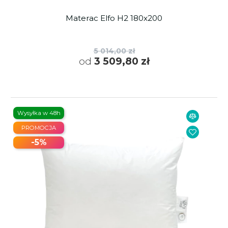
Materac Elfo H2 180x200
5 014,00 zł
od
3 509,80 zł
Wysyłka w 48h
PROMOCJA
-5%