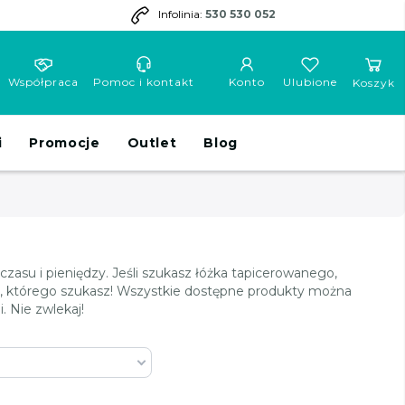
Infolinia:
530 530 052
Współpraca
Pomoc i kontakt
Konto
Ulubione
Koszyk
i
Promocje
Outlet
Blog
asu i pieniędzy. Jeśli szukasz łóżka tapicerowanego,
em, którego szukasz! Wszystkie dostępne produkty można
 Nie zwlekaj!