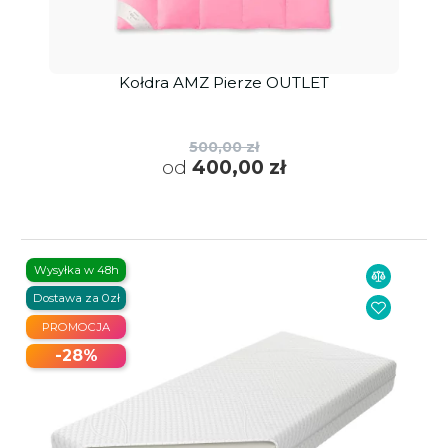
Kołdra AMZ Pierze OUTLET
500,00 zł
od
400,00 zł
Wysyłka w 48h
Dostawa za 0zł
PROMOCJA
-28%