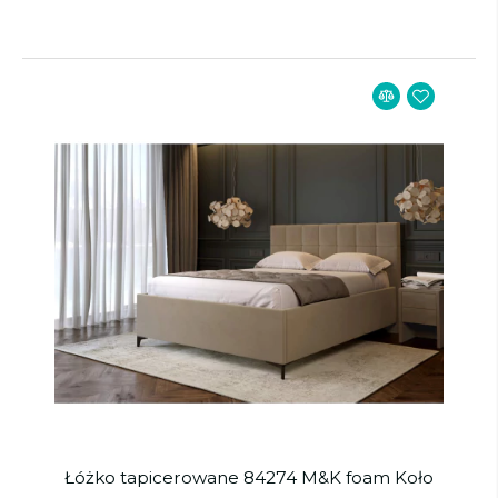
Łóżko tapicerowane 84274 M&K foam Koło