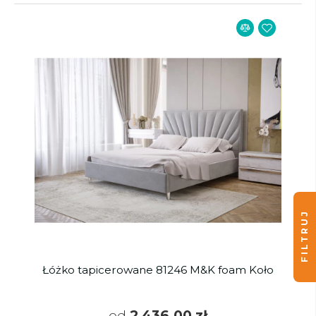
FILTRUJ
Łóżko tapicerowane 81246 M&K foam Koło
od
2 436,00 zł