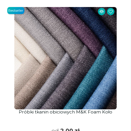
Bestseller
Próbki tkanin obiciowych M&K Foam Koło
od
2,00 zł