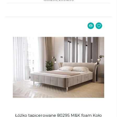
Łóżko tapicerowane 80295 M&K foam Koło