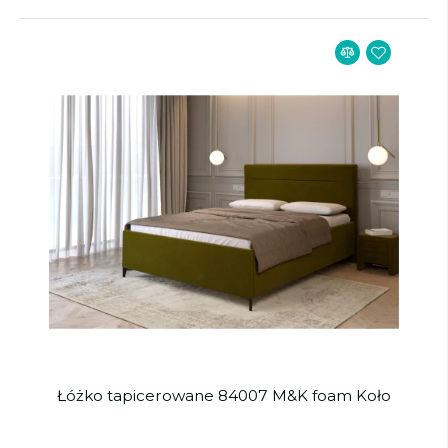
Łóżko tapicerowane 84007 M&K foam Koło