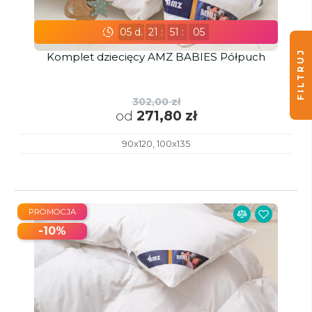
05
d.
21
:
51
:
03
FILTRUJ
Komplet dziecięcy AMZ BABIES Półpuch
302,00 zł
od
271,80 zł
90x120, 100x135
PROMOCJA
-10%