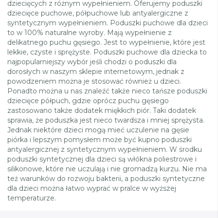
dziecięcych z różnym wypełnieniem. Oferujemy poduszki
dziecięce puchowe, półpuchowe lub antyalergiczne z
syntetycznym wypełnieniem. Poduszki puchowe dla dzieci
to w 100% naturalne wyroby. Mają wypełnienie z
delikatnego puchu gęsiego. Jest to wypełnienie, które jest
lekkie, czyste i sprężyste. Poduszki puchowe dla dziecka to
najpopularniejszy wybór jeśli chodzi o poduszki dla
dorosłych w naszym sklepie internetowym, jednak z
powodzeniem można je stosować również u dzieci.
Ponadto można u nas znaleźć także nieco tańsze poduszki
dziecięce półpuch, gdzie oprócz puchu gęsiego
zastosowano także dodatek miękkich piór. Taki dodatek
sprawia, że poduszka jest nieco twardsza i mniej sprężysta.
Jednak niektóre dzieci mogą mieć uczulenie na gęsie
piórka i lepszym pomysłem może być kupno poduszki
antyalergicznej z syntetycznym wypełnieniem. W środku
poduszki syntetycznej dla dzieci są włókna poliestrowe i
silikonowe, które nie uczulają i nie gromadzą kurzu. Nie ma
też warunków do rozwoju bakterii, a poduszki syntetyczne
dla dzieci można łatwo wyprać w pralce w wyższej
temperaturze.