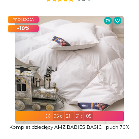
PROMOCJA
-10%
05
d.
21
:
51
:
03
Komplet dziecięcy AMZ BABIES BASIC+ puch 70%