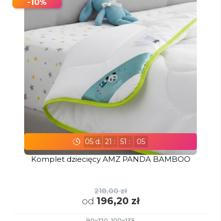
-10%
05
d.
21
:
51
:
03
Komplet dziecięcy AMZ PANDA BAMBOO
218,00 zł
od
196,20 zł
90x120, 100x135