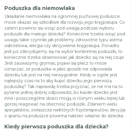
Poduszka dla niemowlaka
Układanie niemowlaka na ogromnej puchowej poduszce
może okazać się szkodliwe dla rozwoju jego kręgosłupa. Co
zatem powinno się wziąć pod uwagę podczas wyboru
poduszki dla małego dziecka? Koniecznie trzeba wziąć pod
uwagę takie czynniki jak problemy zdrowotne typu astma
oskrzelowa, alergia czy skrzywienie kręgosłupa. Ponadto
jeśli już zdecydujemy się na wybór konkretnej poduszki, to
koniecznie trzeba obserwować jak dziecko się na niej czuje.
Jeśli zauważymy grymas, pojawi się płacz to może
oznaczać, że poduszka w jakiś sposób nie odpowiada
dziecku lub jest na niej niewygodnie. Kiedy w ogóle jest
najlepszy czas na to aby kupić dziecku jego pierwszą
poduszkę? Tak naprawdę trzeba przyznać, że nie ma na to
pytanie jednej dobrej odpowiedzi, bo każde dziecko jest
inne i poszczególne dzieci mogą w różnym wieku lepiej lub
gorzej reagować na obecność poduszki. Zdaniem wielu
specjalistów, zwłaszcza niektórych fizjoterapeutów, decyzja
o spaniu na poduszce powinna należeć właśnie do dziecka.
Kiedy pierwsza poduszka dla dziecka?