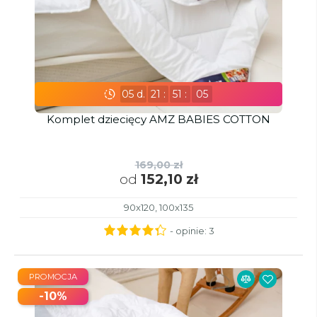
05
d.
21
:
51
:
03
Komplet dziecięcy AMZ BABIES COTTON
169,00 zł
od
152,10 zł
90x120, 100x135
- opinie:
3
PROMOCJA
-10%