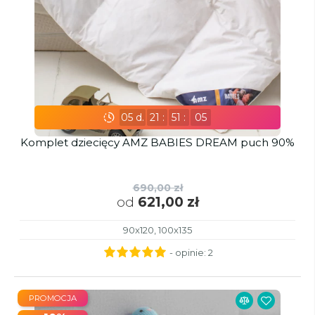
05
d.
21
:
51
:
03
Komplet dziecięcy AMZ BABIES DREAM puch 90%
690,00 zł
od
621,00 zł
90x120, 100x135
- opinie:
2
PROMOCJA