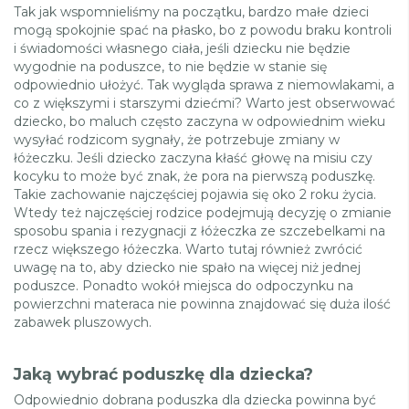
Tak jak wspomnieliśmy na początku, bardzo małe dzieci
mogą spokojnie spać na płasko, bo z powodu braku kontroli
i świadomości własnego ciała, jeśli dziecku nie będzie
wygodnie na poduszce, to nie będzie w stanie się
odpowiednio ułożyć. Tak wygląda sprawa z niemowlakami, a
co z większymi i starszymi dziećmi? Warto jest obserwować
dziecko, bo maluch często zaczyna w odpowiednim wieku
wysyłać rodzicom sygnały, że potrzebuje zmiany w
łóżeczku. Jeśli dziecko zaczyna kłaść głowę na misiu czy
kocyku to może być znak, że pora na pierwszą poduszkę.
Takie zachowanie najczęściej pojawia się oko 2 roku życia.
Wtedy też najczęściej rodzice podejmują decyzję o zmianie
sposobu spania i rezygnacji z łóżeczka ze szczebelkami na
rzecz większego łóżeczka. Warto tutaj również zwrócić
uwagę na to, aby dziecko nie spało na więcej niż jednej
poduszce. Ponadto wokół miejsca do odpoczynku na
powierzchni materaca nie powinna znajdować się duża ilość
zabawek pluszowych.
Jaką wybrać poduszkę dla dziecka?
Odpowiednio dobrana poduszka dla dziecka powinna być