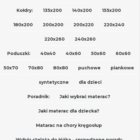
Kołdry:
135x200
140x200
155x200
180x200
200x200
200x220
220x240
220x260
240x260
Poduszki:
40x40
40x60
50x60
60x60
50x70
70x80
80x80
puchowe
piankowe
syntetyczne
dla dzieci
Poradnik:
Jaki wybrać materac?
Jaki materac dla dziecka?
Matarac na chory kręgosłup
Wybór stelaża do łóżka - sprawdzone porady