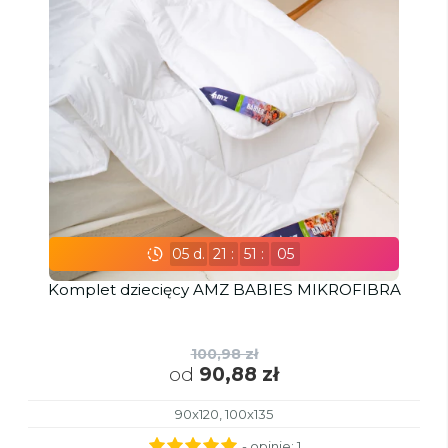
05
d.
21
:
51
:
03
Komplet dziecięcy AMZ BABIES MIKROFIBRA
100,98 zł
od
90,88 zł
90x120, 100x135
- opinie:
1