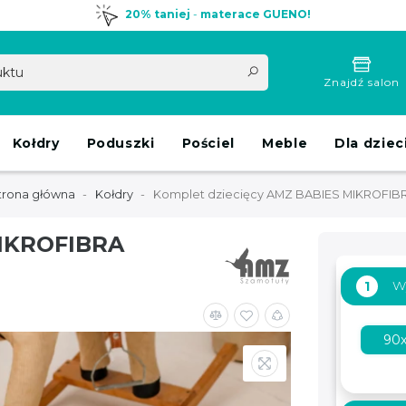
20% taniej
-
materace GUENO!
Znajdź salon
Kołdry
Poduszki
Pościel
Meble
Dla dziec
trona główna
Kołdry
Komplet dziecięcy AMZ BABIES MIKROFIB
MIKROFIBRA
W
1
90