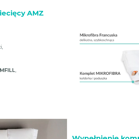
iecięcy AMZ
i,
AMFILL
,
Wypełnienie komp