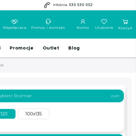
Infolinia:
530 530 052
Współpraca
Pomoc i kontakt
Konto
Ulubione
Koszyk
i
Promocje
Outlet
Blog
RA
ybierz Rozmiar:
x120
100x135