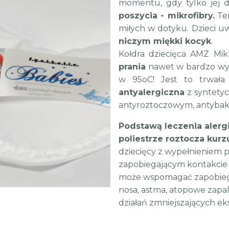
momentu, gdy tylko jej 
poszycia - mikrofibry.
Ten
miłych w dotyku. Dzieci uw
niczym miękki kocyk
.
Kołdra dziecięca AMZ Mik
prania
nawet w bardzo wys
w 95oC! Jest to trwał
antyalergiczna
z syntety
antyroztoczowym, antybakt
Podstawą leczenia alergi
poliestrze roztocza kur
dziecięcy z wypełnieniem 
zapobiegającym kontakcie
może wspomagać zapobiegani
nosa, astma, atopowe zapal
działań zmniejszających ek