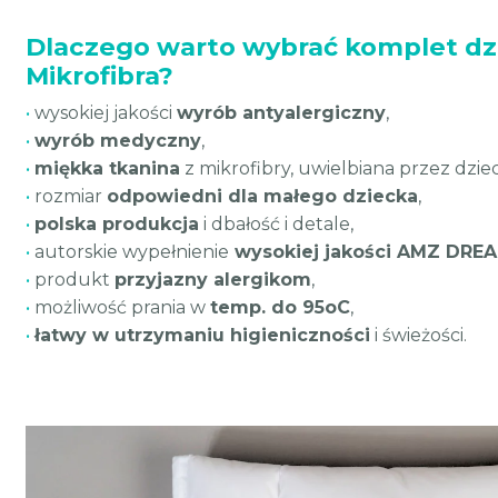
Dlaczego warto wybrać komplet dz
Mikrofibra?
•
wysokiej jakości
wyrób antyalergiczny
,
•
wyrób medyczny
,
•
miękka tkanina
z mikrofibry, uwielbiana przez dziec
•
rozmiar
odpowiedni dla małego dziecka
,
•
polska produkcja
i dbałość i detale,
•
autorskie wypełnienie
wysokiej jakości AMZ DRE
•
produkt
przyjazny alergikom
,
•
możliwość prania w
temp. do 95oC
,
•
łatwy w utrzymaniu higieniczności
i świeżości.