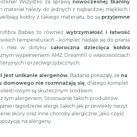
dotknie! Wszystko za sprawą
nowoczesnej tkaniny
 materiał należy do jednych z najbardziej miękkich i
ielbiają kołdry z takiego materiału, bo są
przyjemne
rofibra Babies to również
wytrzymałość i łatwość
okich temperaturach - komplet nadaje się do prania
a i miła w dotyku
całoroczna dziecięca kołdra
cznym wypełnieniem AMZ Dreamfill o właściwościach
eryjnych i przeciwgrzybicznych.
i jest unikanie alergenów.
Badania pokazały, że
na
zu domowego nie rozmnażają się
, dlatego komplet
poliestrowym są skutecznym środkiem
 z tym alergenem. Stosowanie takich produktów
e i łagodzenie alergii, takich jak przewlekły nieżyt
enie skóry oraz inne choroby alergiczne, jako część
spozycję na alergeny.