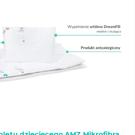
letu dziecięcego AMZ Mikrofibra