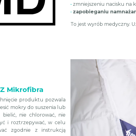
•
zmniejszeniu nacisku na k
•
zapobieganiu namnażaniu
To jest wyrób medyczny. Uż
Z Mikrofibra
chnięcie produktu pozwala
esić mokry do suszenia lub
ielić, nie chlorować, nie
yć i roztrzepywać, w celu
wać zgodnie z instrukcją