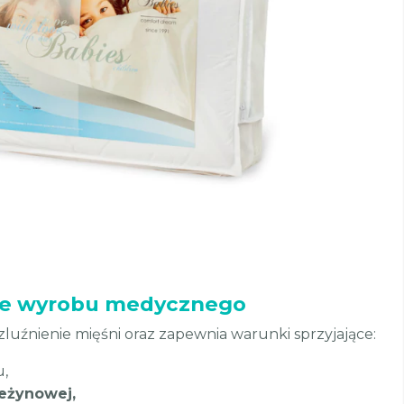
sie wyrobu medycznego
uźnienie mięśni oraz zapewnia warunki sprzyjające:
u,
leżynowej,