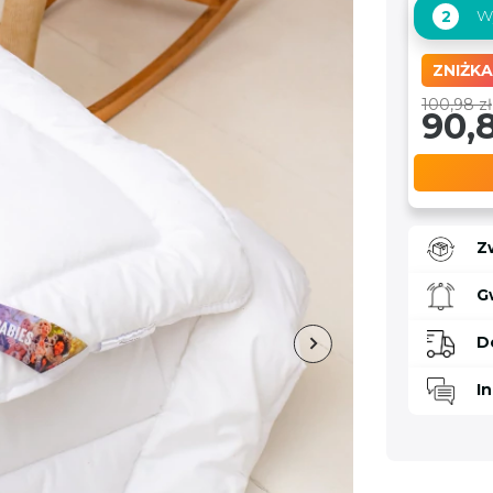
Wy
2
ZNIŻKA
100,98 zł
90,8
Z
G
D
I