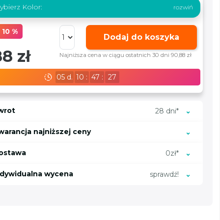
bierz Kolor:
 10 %
Dodaj do koszyka
8 zł
Najniższa cena w ciągu ostatnich 30 dni 90,88 zł
05
d.
10
:
47
:
25
wrot
28 dni*
warancja najniższej ceny
ostawa
0zł*
ndywidualna wycena
sprawdź!