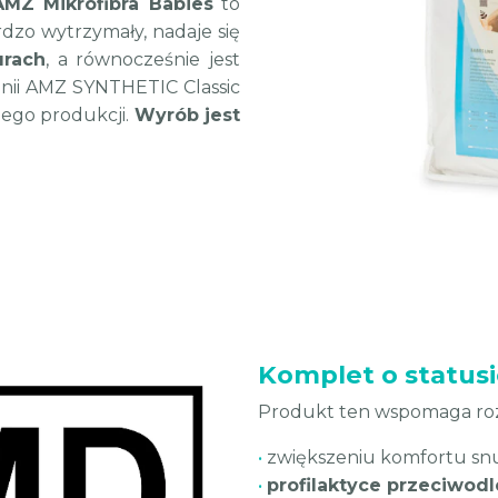
AMZ Mikrofibra Babies
to
ardzo wytrzymały, nadaje się
urach
, a równocześnie jest
inii AMZ SYNTHETIC Classic
jego produkcji.
Wyrób jest
Komplet o statu
Produkt ten wspomaga rozl
•
zwiększeniu komfortu sn
•
profilaktyce przeciwod