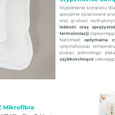
Wypełnienie kompletu dla 
specjalnie opracowane pr
oraz grubość wydrążonyc
lekkość oraz sprężysto
termoizolacji
zapewniają
Natomiast
optymalna cy
optymalizować temperatu
postaci jednolitego płat
szybkoschnące
ułatwiając
 Mikrofibra