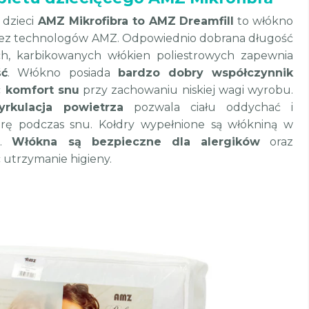
dzieci
AMZ Mikrofibra to AMZ Dreamfill
to włókno
zez technologów AMZ. Odpowiednio dobrana długość
h, karbikowanych włókien poliestrowych zapewnia
ść
. Włókno posiada
bardzo dobry współczynnik
c
komfort snu
przy zachowaniu niskiej wagi wyrobu.
rkulacja powietrza
pozwala ciału oddychać i
rę podczas snu. Kołdry wypełnione są włókniną w
a.
Włókna są bezpieczne dla alergików
oraz
 utrzymanie higieny.