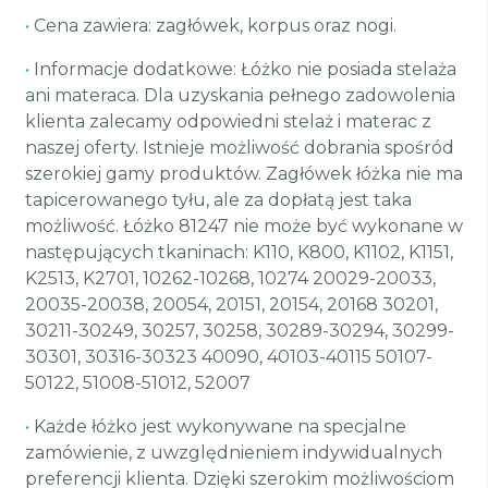
•
Cena zawiera: zagłówek, korpus oraz nogi.
•
Informacje dodatkowe: Łóżko nie posiada stelaża
ani materaca. Dla uzyskania pełnego zadowolenia
klienta zalecamy odpowiedni stelaż i materac z
naszej oferty. Istnieje możliwość dobrania spośród
szerokiej gamy produktów. Zagłówek łóżka nie ma
tapicerowanego tyłu, ale za dopłatą jest taka
możliwość. Łóżko 81247 nie może być wykonane w
następujących tkaninach: K110, K800, K1102, K1151,
K2513, K2701, 10262-10268, 10274 20029-20033,
20035-20038, 20054, 20151, 20154, 20168 30201,
30211-30249, 30257, 30258, 30289-30294, 30299-
30301, 30316-30323 40090, 40103-40115 50107-
50122, 51008-51012, 52007
•
Każde łóżko jest wykonywane na specjalne
zamówienie, z uwzględnieniem indywidualnych
preferencji klienta. Dzięki szerokim możliwościom