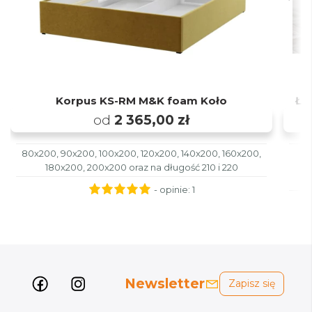
Korpus KS-RM M&K foam Koło
Łó
od
2 365,00 zł
80x200, 90x200, 100x200, 120x200, 140x200, 160x200,
180x200, 200x200 oraz na długość 210 i 220
- opinie:
1
Newsletter
Zapisz się