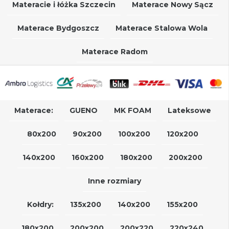
Materacie i łóżka Szczecin
Materace Nowy Sącz
Materace Bydgoszcz
Materace Stalowa Wola
Materace Radom
Materace:
GUENO
MK FOAM
Lateksowe
80x200
90x200
100x200
120x200
140x200
160x200
180x200
200x200
Inne rozmiary
Kołdry:
135x200
140x200
155x200
180x200
200x200
200x220
220x240