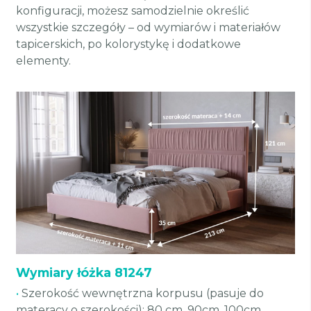
konfiguracji, możesz samodzielnie określić
wszystkie szczegóły – od wymiarów i materiałów
tapicerskich, po kolorystykę i dodatkowe
elementy.
Wymiary łóżka 81247
•
Szerokość wewnętrzna korpusu (pasuje do
materacy o szerokości): 80 cm, 90cm, 100cm,