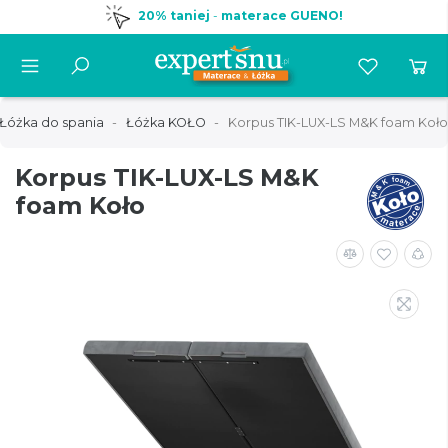
20% taniej
-
materace GUENO!
Łóżka do spania
Łóżka KOŁO
Korpus TIK-LUX-LS M&K foam Koło
Korpus TIK-LUX-LS M&K
foam Koło