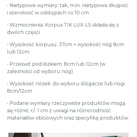
•
Nietypowe wymiary: tak, m.in. nietypowa długość
i szerokość w odstępach co 10 cm.
•
Wzmocnienia: Korpus TIK LUX-LS składa się z
dwóch części.
•
Wysokość korpusu: 37cm + wysokość nóg 8cm
lub 12cm
•
Prześwit pod łóżkiem: 8cm lub 12cm (w
zależności od wyboru nóg)
•
Wysokość nóżek: do wyboru ślizgacze lub nogi
8cm/12cm
•
Podane wymiary rzeczywiste produktów mogą
się różnić +/- 1 cm z uwagi na różnorodność
materiałów obiciowych oraz specyfikę produktów.