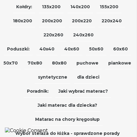
Kołdry:
135x200
140x200
155x200
180x200
200x200
200x220
220x240
220x260
240x260
Poduszki:
40x40
40x60
50x60
60x60
50x70
70x80
80x80
puchowe
piankowe
syntetyczne
dla dzieci
Poradnik:
Jaki wybrać materac?
Jaki materac dla dziecka?
Matarac na chory kręgosłup
Wybór stelaża do łóżka - sprawdzone porady