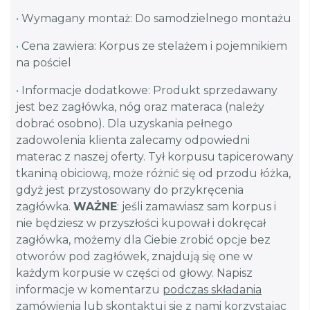
•
Wymagany montaż: Do samodzielnego montażu
•
Cena zawiera: Korpus ze stelażem i pojemnikiem
na pościel
•
Informacje dodatkowe: Produkt sprzedawany
jest bez zagłówka, nóg oraz materaca (należy
dobrać osobno). Dla uzyskania pełnego
zadowolenia klienta zalecamy odpowiedni
materac z naszej oferty. Tył korpusu tapicerowany
tkaniną obiciową, może różnić się od przodu łóżka,
gdyż jest przystosowany do przykręcenia
zagłówka.
WAŻNE
: jeśli zamawiasz sam korpus i
nie będziesz w przyszłości kupował i dokręcał
zagłówka, możemy dla Ciebie zrobić opcje bez
otworów pod zagłówek, znajdują się one w
każdym korpusie w części od głowy. Napisz
informacje w komentarzu
podczas składania
zamówienia
lub skontaktuj się z nami korzystając