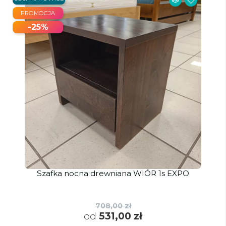
PROMOCJA
-25%
Szafka nocna drewniana WIÓR 1s EXPO
708,00 zł
od
531,00 zł