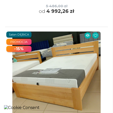
5 486,00 zł
od
4 992,26 zł
Salon DĘBICA
PROMOCJA
-15%