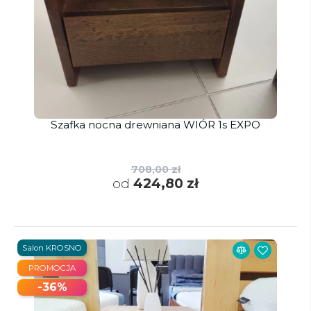
Szafka nocna drewniana WIÓR 1s EXPO
708,00 zł
od
424,80 zł
Salon KROSNO
PROMOCJA
-36%