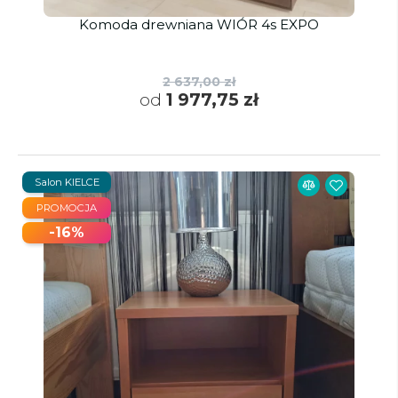
Komoda drewniana WIÓR 4s EXPO
2 637,00 zł
od
1 977,75 zł
Salon KIELCE
PROMOCJA
-16%