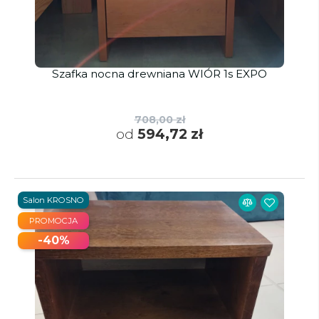
Szafka nocna drewniana WIÓR 1s EXPO
708,00 zł
od
594,72 zł
Salon KROSNO
PROMOCJA
-40%