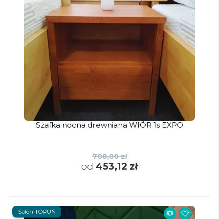
Szafka nocna drewniana WIÓR 1s EXPO
708,00 zł
od
453,12 zł
Salon TORUŃ