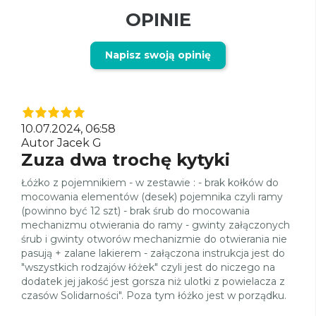
OPINIE
Napisz swoją opinię
10.07.2024, 06:58
Autor Jacek G
Zuza dwa trochę kytyki
Łóżko z pojemnikiem - w zestawie : - brak kołków do
mocowania elementów (desek) pojemnika czyli ramy
(powinno być 12 szt) - brak śrub do mocowania
mechanizmu otwierania do ramy - gwinty załączonych
śrub i gwinty otworów mechanizmie do otwierania nie
pasują + zalane lakierem - załączona instrukcja jest do
"wszystkich rodzajów łóżek" czyli jest do niczego na
dodatek jej jakość jest gorsza niż ulotki z powielacza z
czasów Solidarności". Poza tym łóżko jest w porządku.