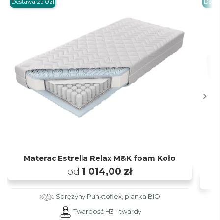
Dostawa za 0zł
Dosta
Materac Estrella Relax M&K foam Koło
M
od
1 014,00 zł
Sprężyny Punktoflex, pianka BIO
Twardość H3 - twardy