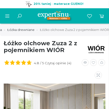
20% taniej
-
materace GUENO!
ia
Łóżka drewniane
Łóżko olchowe Zuza 2 z pojemnikiem WIÓR
Łóżko olchowe Zuza 2 z
pojemnikiem WIÓR
4.8 / 5 Czytaj opinie (4)