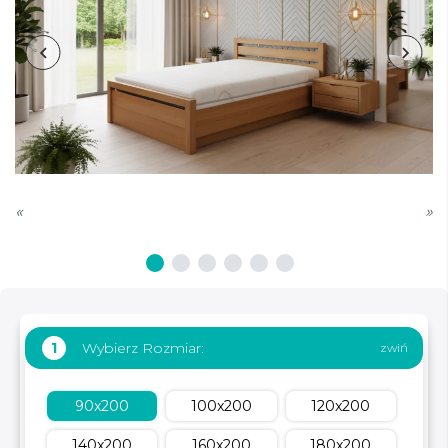
«
»
Wybierz Rozmiar:
1
90x200
100x200
120x200
140x200
160x200
180x200