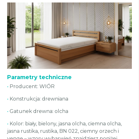
Parametry techniczne
•
Producent: WIÓR
•
Konstrukcja: drewniana
•
Gatunek drewna: olcha
•
Kolor: biały, bielony, jasna olcha, ciemna olcha,
jasna rustika, rustika, BN 022, ciemny orzech i
venge – wzory wybarwień znajdziesz poniżej