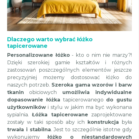
Dlaczego warto wybrać łóżko
tapicerowane
Personalizowane łóżko
- kto o nim nie marzy?!
Dzięki szerokiej gamie kształtów i różnych
zastosowań poszczególnych elementów jeszcze
precyzyjniej możemy dostosować łóżko do
naszych potrzeb.
Szeroka gama wzorów i barw
tkanin
obiciowych
umożliwia indywidualne
dopasowanie łóżka
tapicerowanego
do gustu
użytkowników
i stylu w jakim ma być wykonana
sypialnia.
Łóżka tapicerowane
zaprojektowane
zostały w taki sposób aby ich
konstrukcja
była
trwała i stabilna
. Jest to szczególnie istotne gdy
wykonujemy
łóżko o niestandardowych