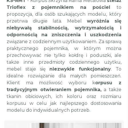
KS-RMT
- Korpus Skrzynia Rama Metalowa
stelaż
Trioflex z pojemnikiem na pościel
to
propozycja, dla osób szukających modelu, który
przetrwa długie lata. Mebel
wyróżnia się
niebywałą stabilnością, wytrzymałością i
odpornością na zniszczenia i uszkodzenia
związane z codziennym użytkowaniem. Za sprawą
praktycznego pojemnika, w którym można
przechowywać nie tylko kołdrę i poduszki, ale
także inne przedmioty codziennego użytku,
mebel staje się
niezwykle funkcjonalny
. To
idealne rozwiązanie dla małych pomieszczeń.
Klient ma możliwość wyboru k
orpusu z
tradycyjnym otwieraniem pojemnika,
a także
tkanin obiciowych, ich koloru oraz rozmiaru
korpusu w celu jak najlepszego dostosowania
modelu do indywidualnych potrzeb.