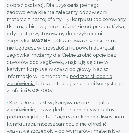
dobrać osobno). Dla uzyskania pełnego
zadowolenia klienta zalecamy odpowiedni
materac z naszej oferty. Tył korpusu tapicerowany
tkaniną obiciową, może różnić się od przodu łóżka,
gdyż jest przystosowany do przykręcenia
zagłówka.
WAŻNE
: jeśli zamawiasz sam korpus i
nie będziesz w przyszłości kupował i dokręcał
zagłówka, możemy dla Ciebie zrobić opcje bez
otworów pod zagłówek, znajdują się one w
każdym korpusie w części od głowy. Napisz
informacje w komentarzu
podczas składania
zamówienia
lub skontaktuj się z nami korzystając
z infolinii 530530052.
•
Każde łóżko jest wykonywane na specjalne
zamówienie, z uwzględnieniem indywidualnych
preferencji klienta. Dzięki szerokim możliwościom
konfiguracji, możesz samodzielnie określić
wszystkie szczegóły – od wymiarów i materiałów