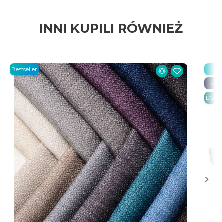
INNI KUPILI RÓWNIEŻ
Bestseller
Be
⭐ 20
Dosta