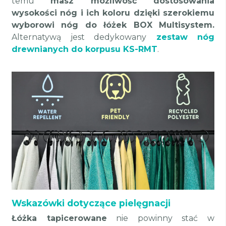
temu
masz możliwość dostosowania
wysokości nóg i ich koloru dzięki szerokiemu
wyborowi nóg do łóżek BOX Multisystem.
Alternatywą jest dedykowany
zestaw nóg
drewnianych do korpusu KS-RMT
.
Wskazówki dotyczące pielęgnacji
Łóżka tapicerowane
nie powinny stać w