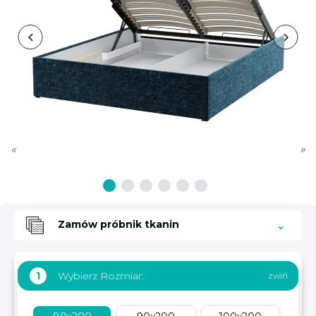
«
»
Zamów próbnik tkanin
Wybierz Rozmiar:
1