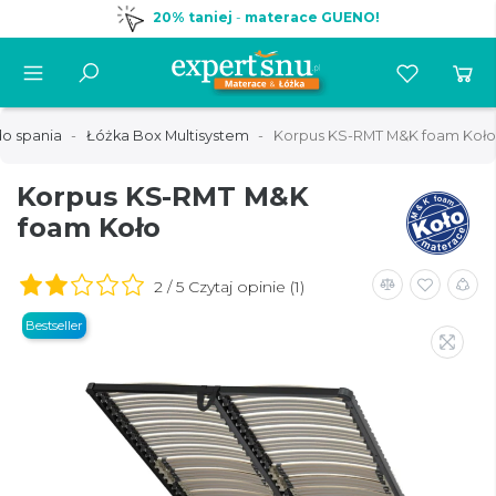
20% taniej
-
materace GUENO!
o spania
Łóżka Box Multisystem
Korpus KS-RMT M&K foam Koło
Korpus KS-RMT M&K
foam Koło
2 / 5 Czytaj opinie (1)
Bestseller