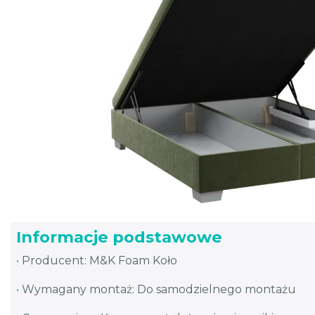
Informacje podstawowe
•
Producent: M&K Foam Koło
•
Wymagany montaż: Do samodzielnego montażu