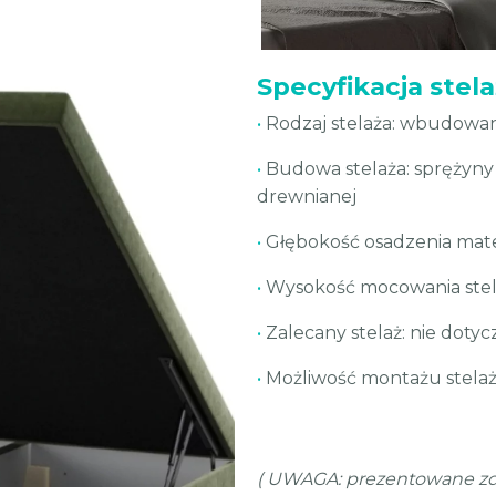
Specyfikacja stel
•
Rodzaj stelaża: wbudowan
•
Budowa stelaża: sprężyny
drewnianej
•
Głębokość osadzenia mate
•
Wysokość mocowania stela
•
Zalecany stelaż: nie dotyc
•
Możliwość montażu stelaż
( UWAGA: prezentowane zdj