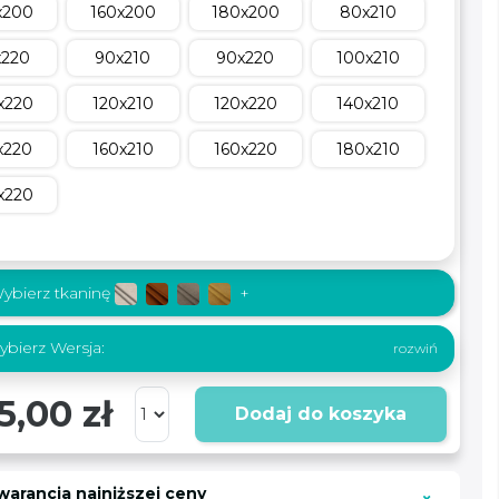
x200
160x200
180x200
80x210
x220
90x210
90x220
100x210
x220
120x210
120x220
140x210
x220
160x210
160x220
180x210
x220
ybierz tkaninę
+
bierz Wersja:
5,00 zł
Dodaj do koszyka
warancja najniższej ceny