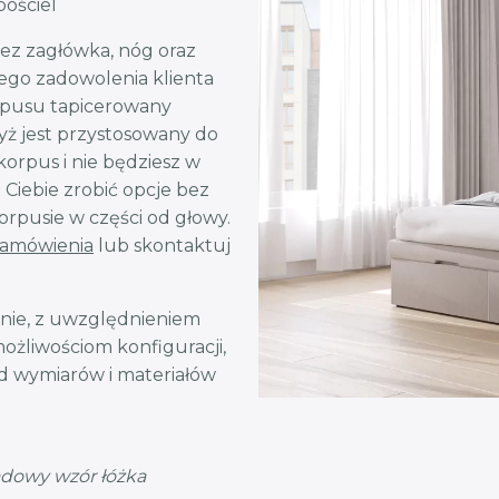
pościel
ez zagłówka, nóg oraz
nego zadowolenia klienta
orpusu tapicerowany
dyż jest przystosowany do
 korpus i nie będziesz w
 Ciebie zrobić opcje bez
rpusie w części od głowy.
zamówienia
lub skontaktuj
nie, z uwzględnieniem
możliwościom konfiguracji,
od wymiarów i materiałów
adowy wzór łóżka