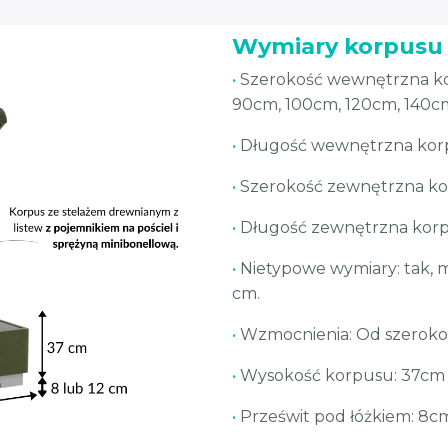
Wymiary korpusu
•
Szerokość wewnętrzna kor
90cm, 100cm, 120cm, 140c
•
Długość wewnętrzna ko
•
Szerokość zewnętrzna ko
•
Długość zewnętrzna korp
•
Nietypowe wymiary: tak, m
cm.
•
Wzmocnienia: Od szerokośc
•
Wysokość korpusu: 37cm 
•
Prześwit pod łóżkiem: 8c