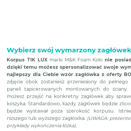
Wybierz swój wymarzony zagłówe
Korpus TIK LUX
marki M&K Foam Koło
nie posia
dzięki temu
możesz
spersonalizować swoje wym
najlepszy dla Ciebie wzór zagłówka z oferty B
zdjęcie obok zostaniesz przeniesiony do pełnego
paneli tapicerowanych montowanych do ściany. 
możesz przejść na konkretny zagłówek aby sprawd
koszyka.
Standardowo, każdy zagłówek będzie zlico
będzie wystawał poza szerokość korpusu.
Istn
niższego lub wyższego zagłówka.
(UWAGA: prezentow
przykłady wykończenia łóżka).