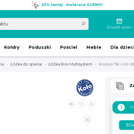
20% taniej
-
materace GUENO!
Znajdź salon
Kołdry
Poduszki
Pościel
Meble
Dla dziec
na
Łóżka do spania
Łóżka Box Multisystem
Korpus TIK-LUX M
Z
W
1
80