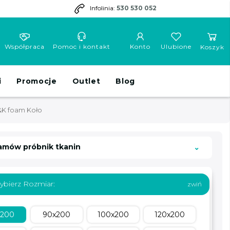
Infolinia:
530 530 052
Współpraca
Pomoc i kontakt
Konto
Ulubione
Koszyk
i
Promocje
Outlet
Blog
&K foam Koło
amów próbnik tkanin
ybierz Rozmiar:
x200
90x200
100x200
120x200