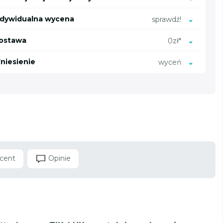
ndywidualna wycena
sprawdź!
ostawa
0zł*
niesienie
wyceń
cent
Opinie