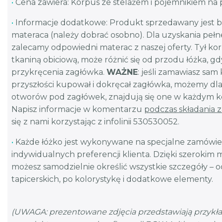
•
Cena zawiera: Korpus ze stelażem i pojemnikiem na 
•
Informacje dodatkowe: Produkt sprzedawany jest b
materaca (należy dobrać osobno). Dla uzyskania peł
zalecamy odpowiedni materac z naszej oferty. Tył k
tkaniną obiciową, może różnić się od przodu łóżka, g
przykręcenia zagłówka.
WAŻNE
: jeśli zamawiasz sam
przyszłości kupował i dokręcał zagłówka, możemy dla
otworów pod zagłówek, znajdują się one w każdym ko
Napisz informacje w komentarzu
podczas składania 
się z nami korzystając z infolinii 530530052.
•
Każde łóżko jest wykonywane na specjalne zamówie
indywidualnych preferencji klienta. Dzięki szerokim 
możesz samodzielnie określić wszystkie szczegóły – 
tapicerskich, po kolorystykę i dodatkowe elementy.
(UWAGA: prezentowane zdjęcia przedstawiają przykł