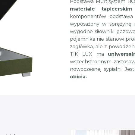
Podstawa Multisystem B
materiale tapicerskim
komponentów podstawa M
wyposażony w sprężynę 
wygodne siłowniki gazowe,
pojemnika nie stanowi pr
zagłówka, ale z powodzen
TIK LUX ma
uniwersal
wszechstronnym zastosowan
nowoczesnej sypialni. Je
obicia.