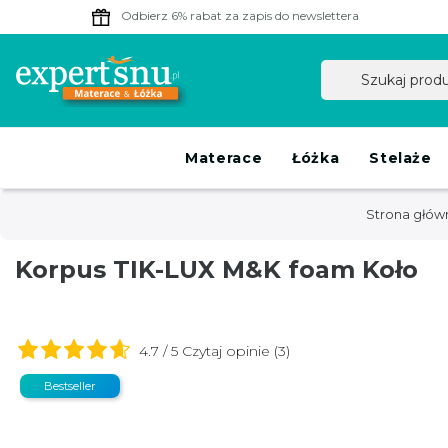
Odbierz 6% rabat
za zapis do newslettera
Materace
Łóżka
Stelaże
Strona głów
Korpus TIK-LUX M&K foam Koło
4.7 / 5 Czytaj opinie (3)
Bestseller