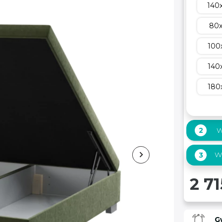
140
80
100
140
180
2
W
Wy
3
2 71
G