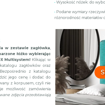
•
Wysokość nóżek: do wybo
•
Podane wymiary rzeczywis
różnorodność materiałów o
k
da w zestawie zagłówka
,
arzone łóżko wybierając
OX Multisystem!
Klikając w
 katalogu zagłówków oraz
Bezpośrednio z katalogu
zić jego cenę i dodać do
wany z korpusem, czyli nie
ieje możliwość zamówienia
ane zdjęcia przedstawiają