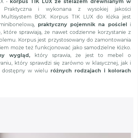
OX -
korpus TIK LUX ze stelażem drewnianym w
Praktyczna i wykonana z wysokiej jakości
ultisystem BOX. Korpus TIK LUX do łóżka jest
minibonelową,
praktyczny pojemnik na pościel
i
 które sprawiają, że nawet codzienne korzystanie z
oblemu. Korpus jest przystosowany do zamontowania
iem może też funkcjonować jako samodzielne łóżko.
ny wygląd,
który sprawia, że jest to mebel o
iu, który sprawdzi się zarówno w klasycznej, jak i
st dostępny w wielu
różnych rodzajach i kolorach