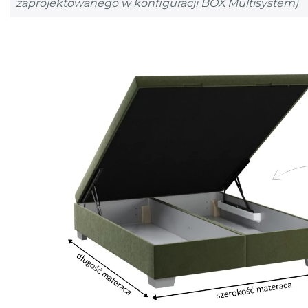
zaprojektowanego w konfiguracji BOX Multisystem)