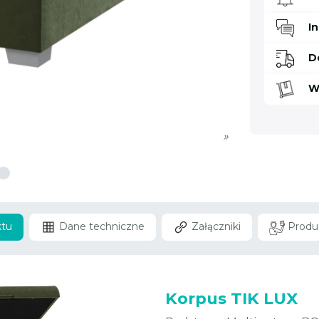
I
D
W
»
ktu
Dane techniczne
Załączniki
Produ
Korpus TIK LUX