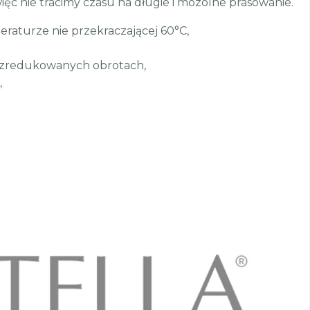
 więc nie tracimy czasu na długie i mozolne prasowanie.
raturze nie przekraczającej 60°C,
 zredukowanych obrotach,
,