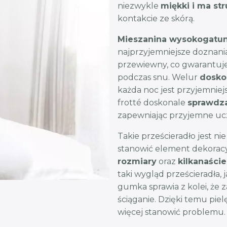
niezwykle
miękki i ma str
kontakcie ze skórą.
Mieszanina wysokogatun
najprzyjemniejsze doznania
przewiewny, co gwarantuj
podczas snu. Welur
dosko
każda noc jest przyjemniejs
frotté doskonale
sprawdza
zapewniając przyjemne uczu
Takie prześcieradło jest ni
stanowić element dekoracyjn
rozmiary
oraz
kilkanaści
taki wygląd prześcieradła, 
gumka sprawia z kolei, że z
ściąganie. Dzięki temu piel
więcej stanowić problemu.