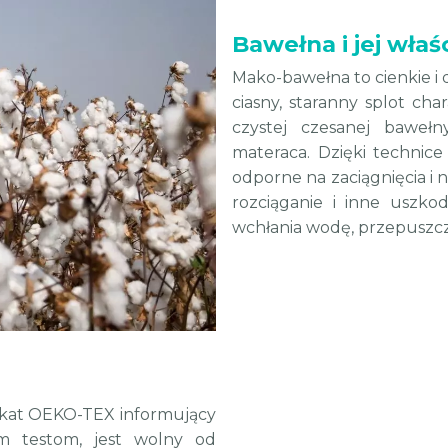
Bawełna i jej właś
Mako-bawełna to cienkie i 
ciasny, staranny splot cha
czystej czesanej baweł
materaca. Dzięki technice
odporne na zaciągnięcia i n
rozciąganie i inne uszko
wchłania wodę, przepuszcza
fikat OEKO-TEX informujący
m testom, jest wolny od