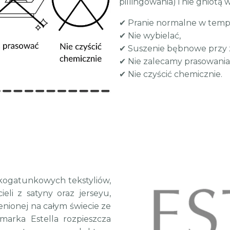
pillingowania) i nie gniotą
✔ Pranie normalne w tempe
✔ Nie wybielać,
✔ Suszenie bębnowe przy
✔ Nie zalecamy prasowania
✔ Nie czyścić chemicznie.
kogatunkowych tekstyliów,
li z satyny oraz jerseyu,
nionej na całym świecie ze
arka Estella rozpieszcza