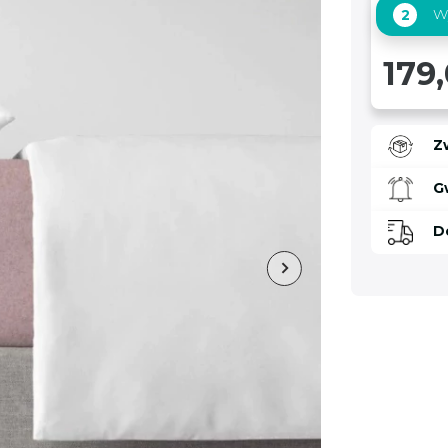
Wy
2
179,
Z
G
D