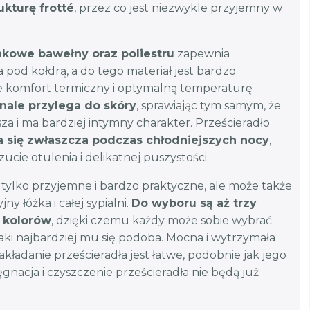
ukturę frotté
, przez co jest niezwykle przyjemny w
kowe bawełny oraz poliestru
zapewnia
 pod kołdrą, a do tego materiał jest bardzo
e komfort termiczny i optymalną temperaturę
nale przylega do skóry
, sprawiając tym samym, że
za i ma bardziej intymny charakter. Prześcieradło
 się zwłaszcza podczas chłodniejszych nocy
,
cie otulenia i delikatnej puszystości.
e tylko przyjemne i bardzo praktyczne, ale może także
y łóżka i całej sypialni.
Do wyboru są aż trzy
e kolorów
, dzięki czemu każdy może sobie wybrać
jaki najbardziej mu się podoba. Mocna i wytrzymała
akładanie prześcieradła jest łatwe, podobnie jak jego
ęgnacja i czyszczenie prześcieradła nie będą już