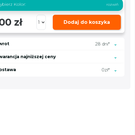
bierz Kolor:
00 zł
Dodaj do koszyka
wrot
28 dni*
warancja najniższej ceny
ostawa
0zł*