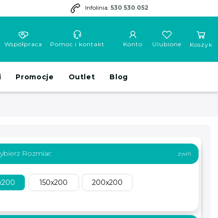
Infolinia:
530 530 052
Współpraca
Pomoc i kontakt
Konto
Ulubione
Koszyk
i
Promocje
Outlet
Blog
ybierz Rozmiar:
x200
150x200
200x200