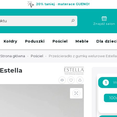
20% taniej
-
materace GUENO!
Znajdź salon
Kołdry
Poduszki
Pościel
Meble
Dla dziec
Strona główna
Pościel
Prześcieradło z gumką welurowe Estella
Estella
W
1
100