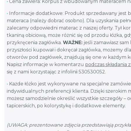
•
Cena zawiera: Korpus z wbudowanym materacem na
•
Informacje dodatkowe: Produkt sprzedawany jest b
materaca (należy dobrać osobno). Dla uzyskania peł
zalecamy odpowiedni materac z naszej oferty. Tył k
tkaniną obiciową, może różnić się od przodu łóżka, g
przykręcenia zagłówka.
WAŻNE:
jeśli zamawiasz sam 
przyszłości kupował i dokręcał zagłówka, możemy dla
otworów pod zagłówek, znajdują się one w każdym ko
Napisz informacje w komentarzu
podczas składania 
się z nami korzystając z infolinii 530530052.
•
Każde łóżko jest wykonywane na specjalne zamówie
indywidualnych preferencji klienta. Dzięki szerokim 
możesz samodzielnie określić wszystkie szczegóły – 
tapicerskich, po kolorystykę i dodatkowe elementy.
(UWAGA: prezentowane zdjęcia przedstawiają przykł