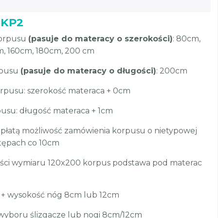
 KP2
korpusu
(pasuje do materacy o szerokości)
: 80cm,
m, 160cm, 180cm, 200 cm
rpusu
(pasuje do materacy o długości)
: 200cm
rpusu: szerokość materaca + 0cm
usu: długość materaca + 1cm
płatą możliwość zamówienia korpusu o nietypowej
stępach co 10cm
ści wymiaru 120x200 korpus podstawa pod materac
 + wysokość nóg 8cm lub 12cm
 wyboru ślizgacze lub nogi 8cm/12cm