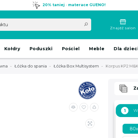
20% taniej
-
materace GUENO!
Znajdź salon
Kołdry
Poduszki
Pościel
Meble
Dla dziec
ówna
Łóżka do spania
Łóżka Box Multisystem
Korpus KP2 M&K
Z
W
1
80