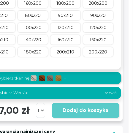
x200
160x200
180x200
200x200
x210
80x220
90x210
90x220
x210
100x220
120x210
120x220
x210
140x220
160x210
160x220
x210
180x220
200x210
200x220
ybierz tkaninę
+
bierz Wersja:
7,00 zł
Dodaj do koszyka
warancja najniższej ceny