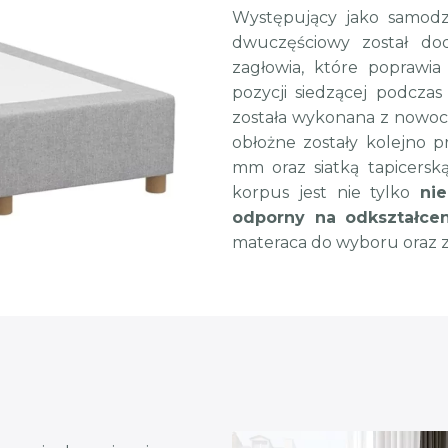
Występujący jako samod
dwuczęściowy został d
zagłowia, które poprawi
pozycji siedzącej podczas 
została wykonana z nowoc
obłożne zostały kolejno p
mm oraz siatką tapicersk
korpus jest nie tylko
ni
odporny na odkształcen
materaca do wyboru oraz z