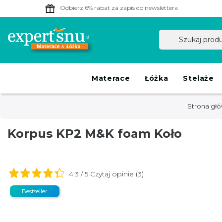
Odbierz 6% rabat
za zapis do newslettera
Materace
Łóżka
Stelaże
Strona gł
Korpus KP2 M&K foam Koło
4.3 / 5 Czytaj opinie (3)
Bestseller