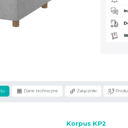
I
D
W
ktu
Dane techniczne
Załączniki
Produ
Korpus KP2