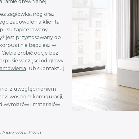
 ramie drewnianej
ez zagłówka, nóg oraz
nego zadowolenia klienta
orpusu tapicerowany
dyż jest przystosowany do
korpus i nie będziesz w
 Ciebie zrobić opcje bez
rpusie w części od głowy.
zamówienia
lub skontaktuj
nie, z uwzględnieniem
możliwościom konfiguracji,
od wymiarów i materiałów
adowy wzór łóżka