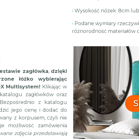
•
Wysokość nóżek: 8cm lu
•
Podane wymiary rzeczywis
różnorodność materiałów o
k
zestawie zagłówka
,
dzięki
zone łóżko wybierając
OX Multisystem!
Klikając w
 katalogu zagłówków oraz
Bezpośrednio z katalogu
zić jego cenę i dodać do
wany z korpusem, czyli nie
ieje możliwość zamówienia
ane zdjęcia przedstawiają