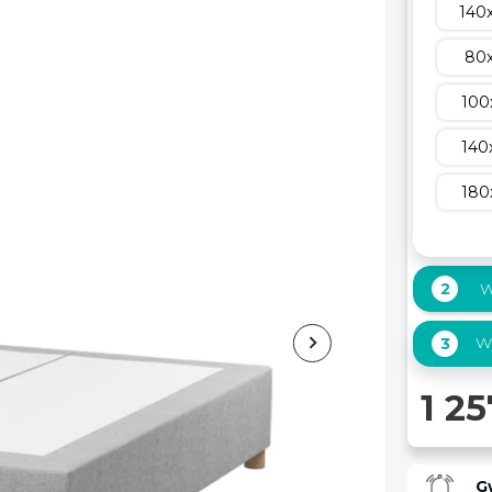
140
80
100
140
180
2
W
Wy
3
1 25
G