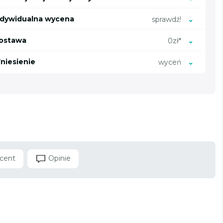
ndywidualna wycena
sprawdź!
ostawa
0zł*
niesienie
wyceń
cent
Opinie