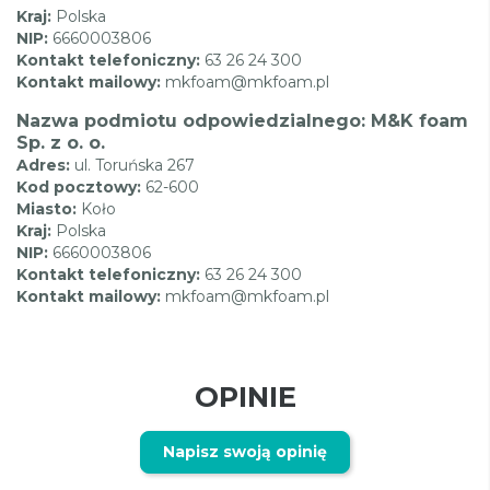
Kraj:
Polska
NIP:
6660003806
Kontakt telefoniczny:
63 26 24 300
Kontakt mailowy:
mkfoam@mkfoam.pl
Nazwa podmiotu odpowiedzialnego: M&K foam
Sp. z o. o.
Adres:
ul. Toruńska 267
Kod pocztowy:
62-600
Miasto:
Koło
Kraj:
Polska
NIP:
6660003806
Kontakt telefoniczny:
63 26 24 300
Kontakt mailowy:
mkfoam@mkfoam.pl
OPINIE
Napisz swoją opinię