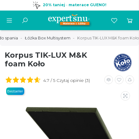
20% taniej
-
materace GUENO!
do spania
Łóżka Box Multisystem
Korpus TIK-LUX M&K foam Koło
Korpus TIK-LUX M&K
foam Koło
4.7 / 5 Czytaj opinie (3)
Bestseller