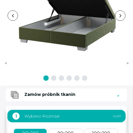
«
»
Zamów próbnik tkanin
Wybierz Rozmiar:
1