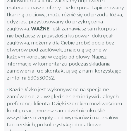
zadowolenia klienta zalecamy odpowiedni
materac z naszej oferty. Tył korpusu tapicerowany
tkaniną obiciową, może różnić się od przodu łóżka,
gdyż jest przystosowany do przykręcenia
zagłówka.
WAŻNE
: jeśli zamawiasz sam korpus i
nie będziesz w przyszłości kupował i dokręcał
zagłówka, możemy dla Ciebie zrobić opcje bez
otworów pod zagłówek, znajdują się one w
każdym korpusie w części od głowy. Napisz
informacje w komentarzu
podczas składania
zamówienia
lub skontaktuj się z nami korzystając
z infolinii 530530052.
•
Każde łóżko jest wykonywane na specjalne
zamówienie, z uwzględnieniem indywidualnych
preferencji klienta. Dzięki szerokim możliwościom
konfiguracji, możesz samodzielnie określić
wszystkie szczegóły – od wymiarów i materiałów
tapicerskich, po kolorystykę i dodatkowe