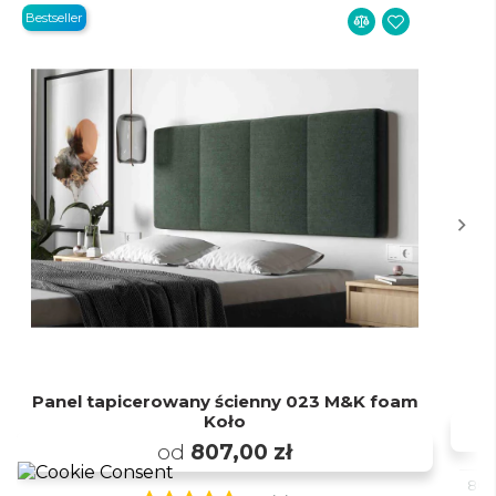
Bestseller
Panel tapicerowany ścienny 023 M&K foam
Koło
od
807,00 zł
80x