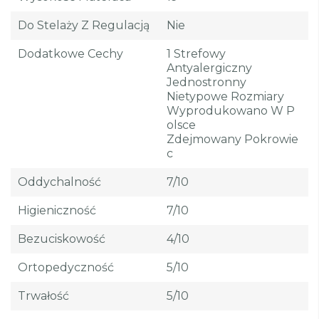
Do Stelaży Z Regulacją
Nie
Dodatkowe Cechy
1 Strefowy
Antyalergiczny
Jednostronny
Nietypowe Rozmiary
Wyprodukowano W P
Olsce
Zdejmowany Pokrowie
C
Oddychalność
7/10
Higieniczność
7/10
Bezuciskowość
4/10
Ortopedyczność
5/10
Trwałość
5/10