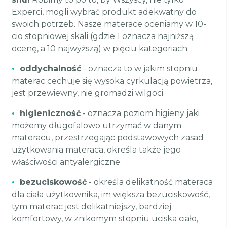
Experci, mogli wybrać produkt adekwatny do
swoich potrzeb. Nasze materace oceniamy w 10-
cio stopniowej skali (gdzie 1 oznacza najniższą
ocenę, a 10 najwyższą) w pięciu kategoriach:
•
oddychalność
- oznacza to w jakim stopniu
materac cechuje się wysoka cyrkulacją powietrza,
jest przewiewny, nie gromadzi wilgoci
•
higieniczność
- oznacza poziom higieny jaki
możemy długofalowo utrzymać w danym
materacu, przestrzegając podstawowych zasad
użytkowania materaca, określa także jego
właściwości antyalergiczne
•
bezuciskowość
- określa delikatność materaca
dla ciała użytkownika, im większa bezuciskowość,
tym materac jest delikatniejszy, bardziej
komfortowy, w znikomym stopniu uciska ciało,