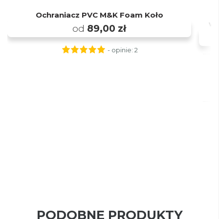
Ochraniacz PVC M&K Foam Koło
wy
od
89,00 zł
- opinie:
2
PODOBNE PRODUKTY