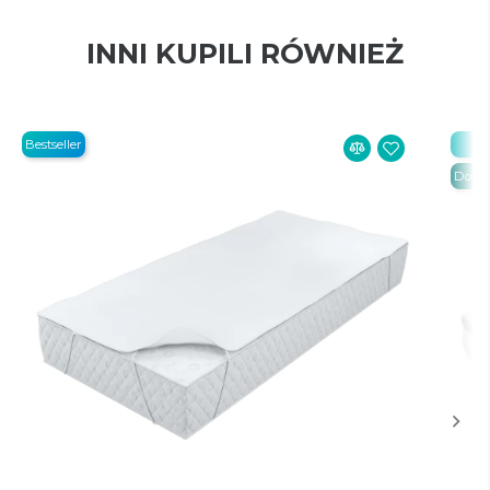
INNI KUPILI RÓWNIEŻ
Bestseller
Be
Dosta