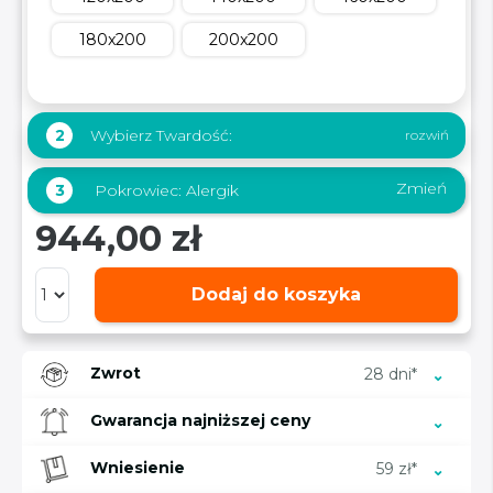
180x200
200x200
Wybierz Twardość:
2
Zmień
3
Pokrowiec:
Alergik
944,00 zł
Dodaj do koszyka
Zwrot
28 dni*
Gwarancja najniższej ceny
Wniesienie
59 zł*