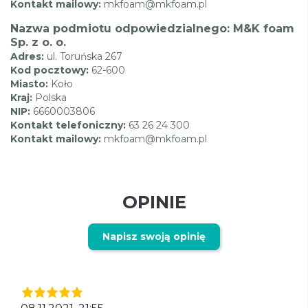
Kontakt mailowy:
mkfoam@mkfoam.pl
Nazwa podmiotu odpowiedzialnego: M&K foam
Sp. z o. o.
Adres:
ul. Toruńska 267
Kod pocztowy:
62-600
Miasto:
Koło
Kraj:
Polska
NIP:
6660003806
Kontakt telefoniczny:
63 26 24 300
Kontakt mailowy:
mkfoam@mkfoam.pl
OPINIE
Napisz swoją opinię