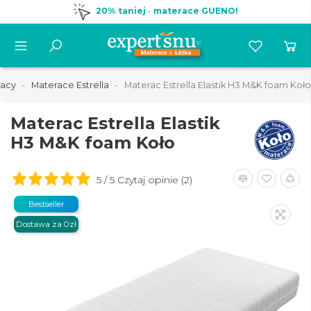
Infolinia:
530 530 052
racy
Materace Estrella
Materac Estrella Elastik H3 M&K foam Koło
Materac Estrella Elastik
H3 M&K foam Koło
5 / 5 Czytaj opinie (2)
Bestseller
Dostawa za 0zł