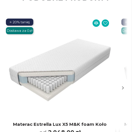
⭐ 20% taniej
⭐ 20
Dostawa za 0zł
Dosta
Materac Estrella Lux X5 M&K foam Koło
Mat