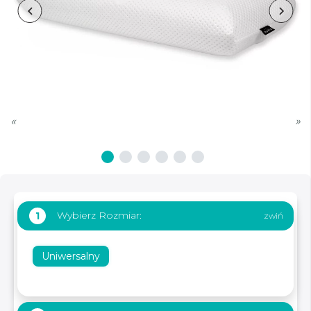
«
»
Wybierz Rozmiar:
1
Uniwersalny