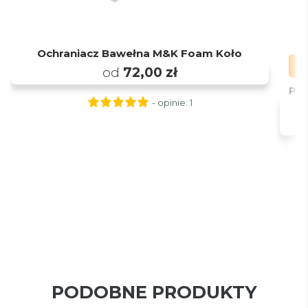
Ochraniacz Bawełna M&K Foam Koło
od
72,00 zł
Po
- opinie:
1
PODOBNE PRODUKTY