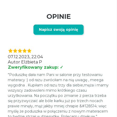
OPINIE
Napisz swoją opinię
07.12.2023, 22:04
Autor Elżbieta P
Zweryfikowany zakup: ✓
"Poduszkę dała nam Pani w salonie przy testowaniu
materacy :) od razu zwróciłam na nią uwagę , meega
wygodna . Kupiłam od razu trzy dla siebie,męża i mamy
wszyscy zadowoleni mimo krótkiego czasu
urzytkowania. Na początku po zmianie z pierza trzeba
się przyzwyczaić ale bóle karku już po trzech nocach
prawie minęły, mąż jakby mniej chrapie &#128514; więc
myślę że poduszka w połączeniu z nowym materacem
to będzie strzał w dziesiątkę. Polecam i dziękuję "