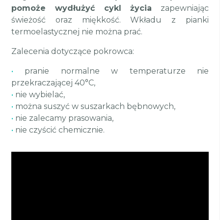
pomoże wydłużyć cykl życia
zapewniając
świeżość oraz miękkość. Wkładu z pianki
termoelastycznej nie można prać.
Zalecenia dotyczące pokrowca:
•
pranie normalne w temperaturze nie
przekraczającej 40°C,
•
nie wybielać,
•
można suszyć w suszarkach bębnowych,
•
nie zalecamy prasowania,
•
nie czyścić chemicznie.