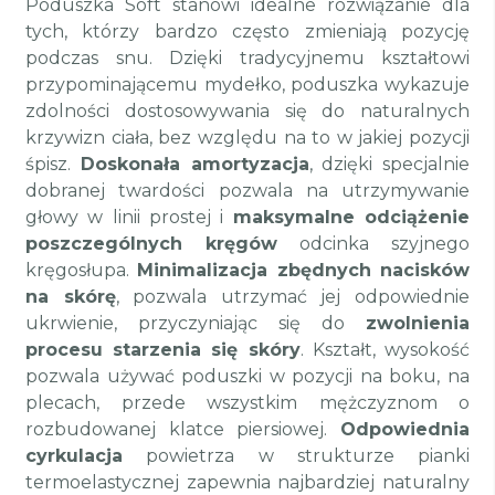
Poduszka Soft stanowi idealne rozwiązanie dla
tych, którzy bardzo często zmieniają pozycję
podczas snu. Dzięki tradycyjnemu kształtowi
przypominającemu mydełko, poduszka wykazuje
zdolności dostosowywania się do naturalnych
krzywizn ciała, bez względu na to w jakiej pozycji
śpisz.
Doskonała amortyzacja
, dzięki specjalnie
dobranej twardości pozwala na utrzymywanie
głowy w linii prostej i
maksymalne odciążenie
poszczególnych kręgów
odcinka szyjnego
kręgosłupa.
Minimalizacja zbędnych nacisków
na skórę
, pozwala utrzymać jej odpowiednie
ukrwienie, przyczyniając się do
zwolnienia
procesu starzenia się skóry
. Kształt, wysokość
pozwala używać poduszki w pozycji na boku, na
plecach, przede wszystkim mężczyznom o
rozbudowanej klatce piersiowej.
Odpowiednia
cyrkulacja
powietrza w strukturze pianki
termoelastycznej zapewnia najbardziej naturalny