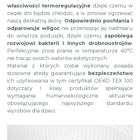
właściwości termoregulacyjne
dzięki czemu w
ciepłe dni będzie chłodzić, a w zimowe ogrzewać
naszą delikatną skórę.
Odpowiednio pochłania i
odparowuje wilgoć
nie przenosząc jej nadmiaru
do wnętrza poduszki, dzięki czemu
zapobiega
rozwojowi bakterii i innych drobnoustrojów
.
Perfekcyjnie znosi pranie w temperaturze 40°C
nie tracąc swoich walorów estetycznych.
Materiał z których został wykonany posiada
stosowne atesty gwarantujące
bezpieczeństwo
ich użytkowania w tym certyfikat OEKO TEX 100
dotyczący I klasy produktów spełniające
wymagania humanoekologiczne aktualnie
obowiązującego najwyższego standardu
wyrobów dla dzieci.