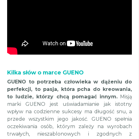
Kilka słów o marce GUENO
GUENO to potrzeba człowieka w dążeniu do
perfekcji, to pasja, która pcha do kreowania,
to ludzie, którzy chcą pomagać innym.
Misją
marki GUENO jest uświadamianie jak istotny
wpływ na codzienne sukcesy ma długość snu, a
przede wszystkim jego jakość. GUENO spełnia
oczekiwania osób, którym zależy na wyrobach
trwałych, nieszablonowych i zgodnych z