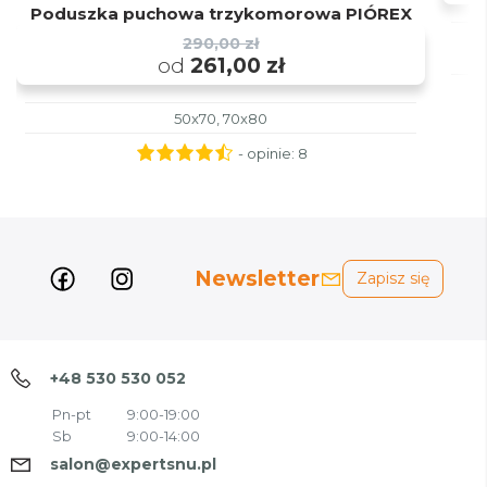
Poduszka puchowa trzykomorowa PIÓREX
t
290,00 zł
od
261,00 zł
50x70, 70x80
- opinie:
8
Newsletter
Zapisz się
+48 530 530 052
Pn-pt
9:00-19:00
Sb
9:00-14:00
salon@expertsnu.pl