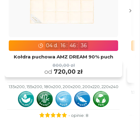
04
d.
16
:
46
:
35
Kołdra puchowa AMZ DREAM 90% puch
Ko
800,00 zł
od
720,00 zł
135x200, 155x200, 180x200, 200x200, 200x220, 220x240
135x
- opinie:
8