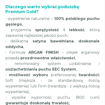
Dlaczego warto wybrać poduszkę
Premium Gold?
•
wypełnienie naturalne –
100% polskiego puchu
gęsiego,
•
przyjemna
sprężystość i lekkość
, którą
zapewnia najlepszej jakości puch,
•
delikatna
satyna bawełniana
,
doskonale
oddycha
,
•
Formuła
ARGAN FINISH
– olejek arganowy
posiada
prozdrowotne właściwości
,
•
renomowany system uzdatniania i
uszlachetniania puchu EEC System
,
•
możliwość wyboru
preferowanej
twardości:
Soft (miększa - ze standardową ilością
wypełnienia) lub Firm (twardsza - z większą ilością
wypełnienia),
•
wysoka wyporność puchu (800 cuin)
gwarantuje doskonałą trwałość,