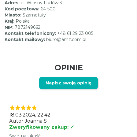
Adres:
ul. Wiosny Ludów 31
Kod pocztowy:
64-500
Miasto:
Szamotuły
Kraj:
Polska
NIP:
7872149662
Kontakt telefoniczny:
+48 61 29 23 005
Kontakt mailowy:
biuro@amz.com.pl
OPINIE
Napisz swoją opinię
18.03.2024, 22:42
Autor Joanna S
Zweryfikowany zakup: ✓
Świetna jakość