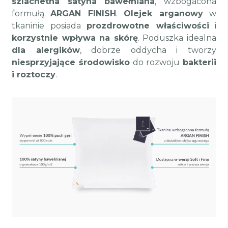
szlachetna satyna bawełniana
, wzbogacona
formułą
ARGAN FINISH
.
Olejek arganowy
w
tkaninie posiada
prozdrowotne właściwości
i
korzystnie wpływa na skórę
. Poduszka idealna
dla alergików
, dobrze oddycha i tworzy
niesprzyjające środowisko
do rozwoju
bakterii
i roztoczy
.