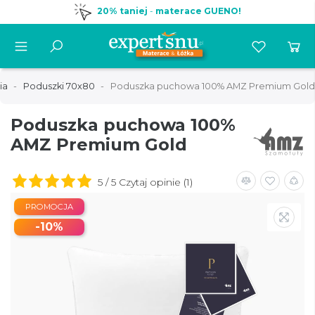
20% taniej
-
materace GUENO!
ia
Poduszki 70x80
Poduszka puchowa 100% AMZ Premium Gold
Poduszka puchowa 100%
AMZ Premium Gold
5 / 5 Czytaj opinie (1)
PROMOCJA
-10%