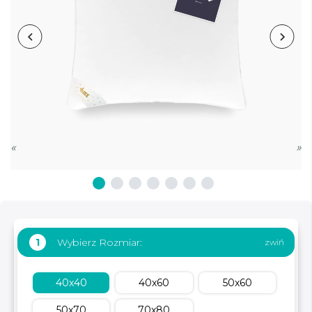
«
»
Wybierz Rozmiar:
1
40x40
40x60
50x60
50x70
70x80