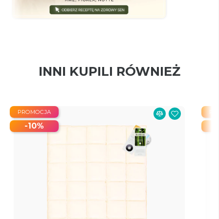
INNI KUPILI RÓWNIEŻ
PROMOCJA
PR
-10%