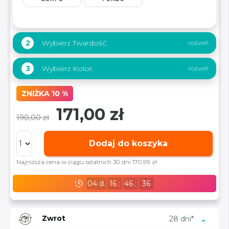
Wybierz Twardość:
2
Wybierz Kolor:
3
ZNIŻKA 10 %
171,00 zł
190,00 zł
Dodaj do koszyka
Najniższa cena w ciągu ostatnich 30 dni 170,99 zł
04
d.
16
:
46
:
35
Zwrot
28 dni*