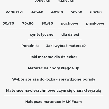
220x260
240x260
Poduszki:
40x40
40x60
50x60
60x60
50x70
70x80
80x80
puchowe
piankowe
syntetyczne
dla dzieci
Poradnik:
Jaki wybrać materac?
Jaki materac dla dziecka?
Matarac na chory kręgosłup
Wybór stelaża do łóżka - sprawdzone porady
Materace nawierzchniowe czym się charakteryzują
Nalepsze materace M&K Foam