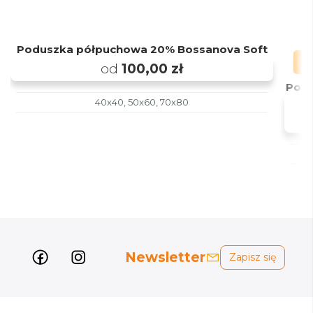
Poduszka półpuchowa 20% Bossanova Soft
od
100,00 zł
Podu
40x40, 50x60, 70x80
Newsletter
Zapisz się