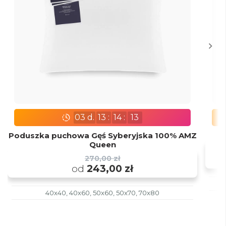
03
d.
13
:
14
:
12
Poduszka puchowa Gęś Syberyjska 100% AMZ
P
Queen
270,00 zł
od
243,00 zł
40x40, 40x60, 50x60, 50x70, 70x80