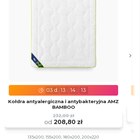
03
d.
13
:
14
:
12
Kołdra antyalergiczna i antybakteryjna AMZ
BAMBOO
232,00 zł
od
208,80 zł
135x
135x200, 155x200, 180x200, 200x220