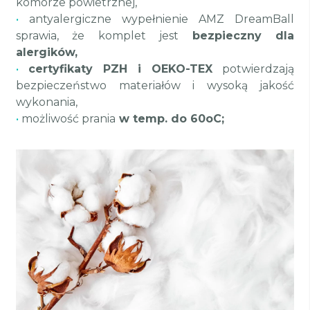
komorze powietrznej,
•
antyalergiczne wypełnienie AMZ DreamBall
sprawia, że komplet jest
bezpieczny dla
alergików,
•
certyfikaty PZH i OEKO-TEX
potwierdzają
bezpieczeństwo materiałów i wysoką jakość
wykonania,
•
możliwość prania
w
temp. do 60oC
;