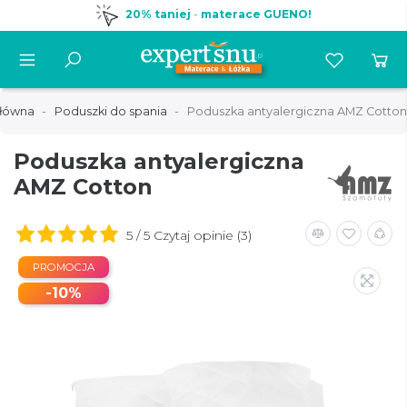
20% taniej
-
materace GUENO!
główna
Poduszki do spania
Poduszka antyalergiczna AMZ Cotton
Poduszka antyalergiczna
AMZ Cotton
5 / 5 Czytaj opinie (3)
PROMOCJA
-10%