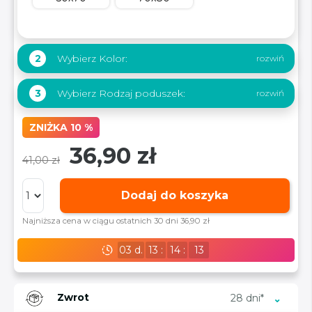
Wybierz Kolor:
2
Wybierz Rodzaj poduszek:
3
ZNIŻKA 10 %
36,90 zł
41,00 zł
Dodaj do koszyka
Najniższa cena w ciągu ostatnich 30 dni 36,90 zł
03
d.
13
:
14
:
12
Zwrot
28 dni*