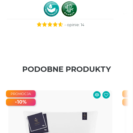
- opinie:
14
PODOBNE PRODUKTY
PROMOCJA
PR
-10%