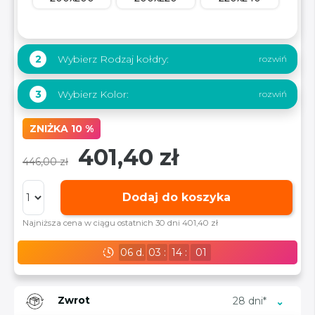
Wybierz Rodzaj kołdry:
2
Wybierz Kolor:
3
ZNIŻKA 10 %
401,40 zł
446,00 zł
Dodaj do koszyka
Najniższa cena w ciągu ostatnich 30 dni 401,40 zł
06
d.
03
:
14
:
00
Zwrot
28 dni*