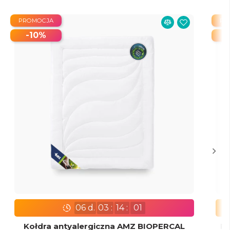
PROMOCJA
PR
-10%
06
d.
03
:
14
:
00
Kołdra antyalergiczna AMZ BIOPERCAL
Po