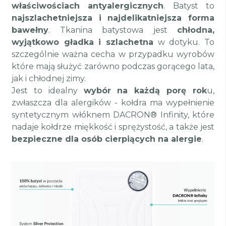
właściwościach antyalergicznych
. Batyst to
najszlachetniejsza i najdelikatniejsza forma
bawełny
. Tkanina batystowa jest
chłodna,
wyjątkowo gładka i szlachetna
w dotyku. To
szczególnie ważna cecha w przypadku wyrobów
które mają służyć zarówno podczas gorącego lata,
jak i chłodnej zimy.
Jest to idealny
wybór na każdą porę rok
u,
zwłaszcza dla alergików - kołdra ma wypełnienie
syntetycznym włóknem DACRON® Infinity, które
nadaje kołdrze miękkość i sprężystość, a także jest
bezpieczne dla osób cierpiących na alergie
.