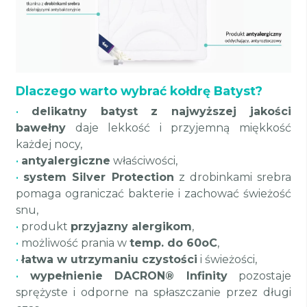
Dlaczego warto wybrać kołdrę Batyst?
•
delikatny batyst z najwyższej jakości
bawełny
daje lekkość i przyjemną miękkość
każdej nocy,
•
antyalergiczne
właściwości,
•
system Silver Protection
z drobinkami srebra
pomaga ograniczać bakterie i zachować świeżość
snu,
•
produkt
przyjazny alergikom
,
•
możliwość prania w
temp. do 60oC
,
•
łatwa w utrzymaniu czystości
i świeżości,
•
wypełnienie DACRON® Infinity
pozostaje
sprężyste i odporne na spłaszczanie przez długi