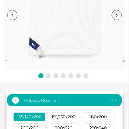
«
»
Wybierz Rozmiar:
1
135/140x200
155/160x200
180x200
200x200
200x220
220x240