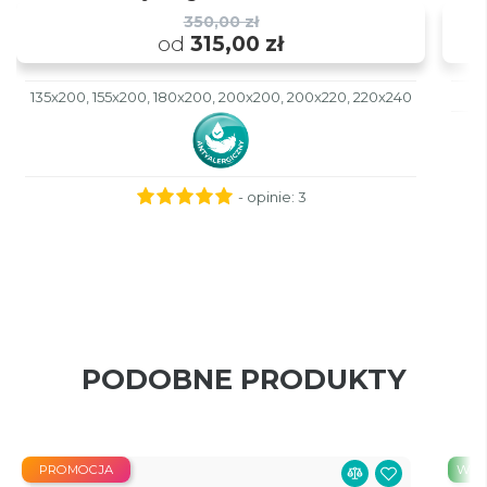
350,00 zł
od
315,00 zł
135x200, 155x200, 180x200, 200x200, 200x220, 220x240
- opinie:
3
PODOBNE PRODUKTY
PROMOCJA
Wysy