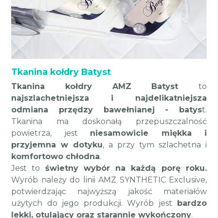
Tkanina kołdry Batyst
Tkanina kołdry AMZ Batyst
to
najszlachetniejsza i najdelikatniejsza
odmiana przędzy bawełnianej - batys
t.
Tkanina ma doskonałą przepuszczalność
powietrza, jest
niesamowicie miękka i
przyjemna w dotyku
, a przy tym szlachetna i
komfortowo chłodna
.
Jest to
świetny wybór na każdą porę roku.
Wyrób należy do linii AMZ SYNTHETIC Exclusive,
potwierdzając najwyższą jakość materiałów
użytych do jego produkcji. Wyrób jest
bardzo
lekki, otulający oraz starannie wykończony
.