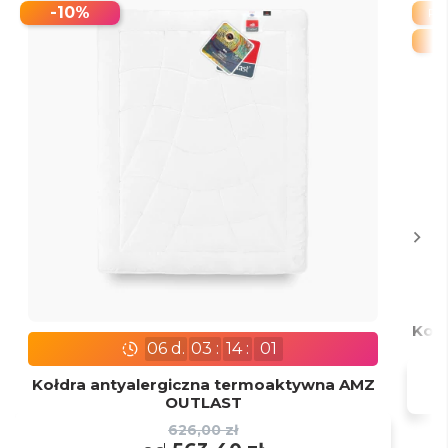
-10%
PR
Kołd
06
d.
03
:
14
:
00
Kołdra antyalergiczna termoaktywna AMZ
OUTLAST
626,00 zł