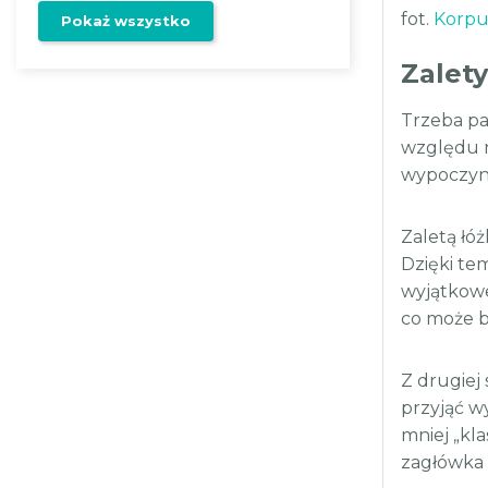
fot.
Korpu
Pokaż wszystko
Zalet
Trzeba pa
względu n
wypoczynk
Zaletą łó
Dzięki te
wyjątkowe
co może b
Z drugiej
przyjąć w
mniej „kl
zagłówka 