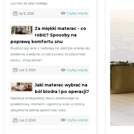
wynika ze zbyt małego...
Czytaj więcej
lip 9, 2026
Za miękki materac - co
robić? Sposoby na
poprawę komfortu snu
Budzisz się rano z nadzieją na zastrzyk energii do
działania, a jedyne, co odczuwasz, to sztywność
karku i zmęczenie?...
Czytaj więcej
cze 3, 2026
Jaki materac wybrać na
ból biodra i po operacji?
Operacja endoprotezy stawu biodrowego to
przełomowy moment i ogromny krok w stronę
odzyskania pełnej sprawności oraz...
Czytaj więcej
cze 3, 2026