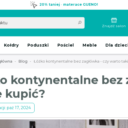
20% taniej
-
materace GUENO!
Znajdź salon
Kołdry
Poduszki
Pościel
Meble
Dla dziec
główna
Blog
Łóżko kontynentalne bez zagłówka - czy warto taki
o kontynentalne bez 
e kupić?
cji: paź 17, 2024