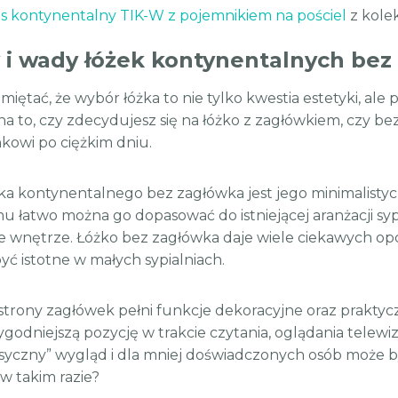
s kontynentalny TIK-W z pojemnikiem na pościel
z kole
y i wady łóżek kontynentalnych bez
miętać, że wybór łóżka to nie tylko kwestia estetyki, al
a to, czy zdecydujesz się na łóżko z zagłówkiem, czy bez
owi po ciężkim dniu.
żka kontynentalnego bez zagłówka jest jego minimalistyc
mu łatwo można go dopasować do istniejącej aranżacji syp
 wnętrze. Łóżko bez zagłówka daje wiele ciekawych opcj
yć istotne w małych sypialniach.
 strony zagłówek pełni funkcje dekoracyjne oraz prakty
ygodniejszą pozycję w trakcie czytania, oglądania telewi
asyczny” wygląd i dla mniej doświadczonych osób może by
w takim razie?