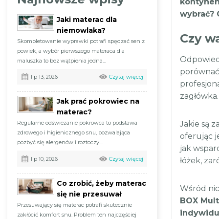
kontynen
wybrać? C
Jaki materac dla
niemowlaka?
Czy w
Skompletowanie wyprawki potrafi spędzać sen z
powiek, a wybór pierwszego materaca dla
Odpowiedź
maluszka to bez wątpienia jedna...
porównać 
Czytaj więcej
lip 13, 2026
profesjon
zagłówka.
Jak prać pokrowiec na
materac?
Regularne odświeżanie pokrowca to podstawa
Jakie są 
zdrowego i higienicznego snu, pozwalająca
oferując 
pozbyć się alergenów i roztoczy....
jak wspar
Czytaj więcej
lip 10, 2026
łóżek, zar
Co zrobić, żeby materac
Wśród nic
się nie przesuwał
BOX Mult
Przesuwający się materac potrafi skutecznie
indywidu
zakłócić komfort snu. Problem ten najczęściej