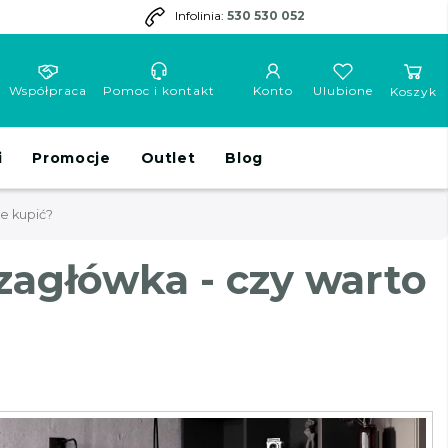
Infolinia:
530 530 052
Współpraca
Pomoc i kontakt
Konto
Ulubione
Koszyk
i
Promocje
Outlet
Blog
e kupić?
zagłówka - czy warto