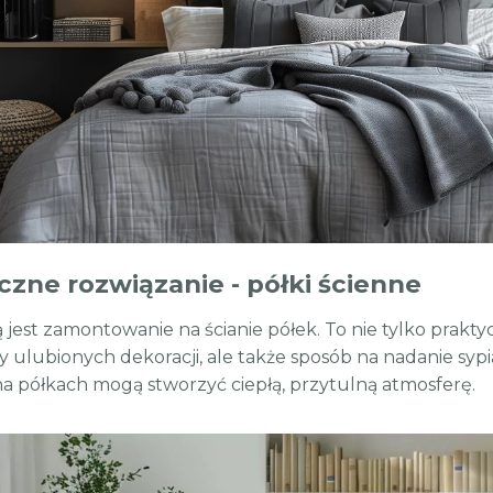
czne rozwiązanie - półki ścienne
ą jest zamontowanie na ścianie półek. To nie tylko prak
y ulubionych dekoracji, ale także sposób na nadanie sypia
na półkach mogą stworzyć ciepłą, przytulną atmosferę.