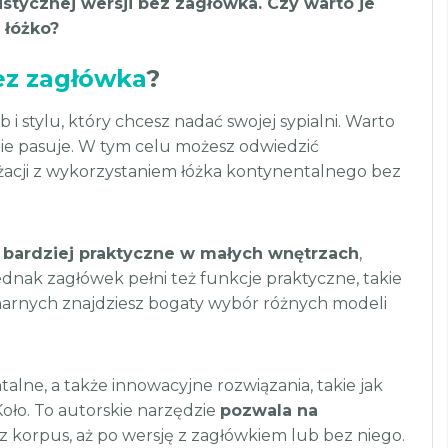
stycznej wersji bez zagłówka. Czy warto je
 łóżko?
ez zagłówka
?
 stylu, który chcesz nadać swojej sypialni. Warto
ebie pasuje. W tym celu możesz odwiedzić
nżacji z wykorzystaniem łóżka kontynentalnego bez
ć
bardziej praktyczne w małych wnętrzach
,
ednak zagłówek pełni też funkcje praktyczne, takie
onarnych znajdziesz bogaty wybór różnych modeli
alne, a także innowacyjne rozwiązania, takie jak
ło. To autorskie narzędzie
pozwala na
 korpus, aż po wersję z zagłówkiem lub bez niego.