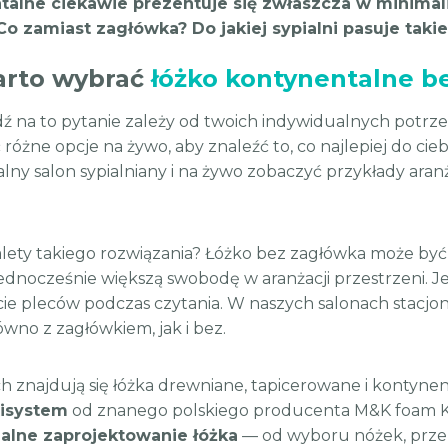
talne ciekawie prezentuje się zwłaszcza w minimali
o zamiast zagłówka? Do jakiej sypialni pasuje takie
arto wybrać
łóżko kontynentalne b
 na to pytanie zależy od twoich indywidualnych potrzeb i
różne opcje na żywo, aby znaleźć to, co najlepiej do ci
alny salon sypialniany i na żywo zobaczyć przykłady ara
zalety takiego rozwiązania? Łóżko bez zagłówka może by
jednocześnie większą swobodę w aranżacji przestrzeni. J
cie pleców podczas czytania. W naszych salonach stacj
ówno z zagłówkiem, jak i bez.
h znajdują się łóżka drewniane, tapicerowane i kontynent
isystem
od znanego polskiego producenta M&K foam Ko
alne zaprojektowanie łóżka
— od wyboru nóżek, przez