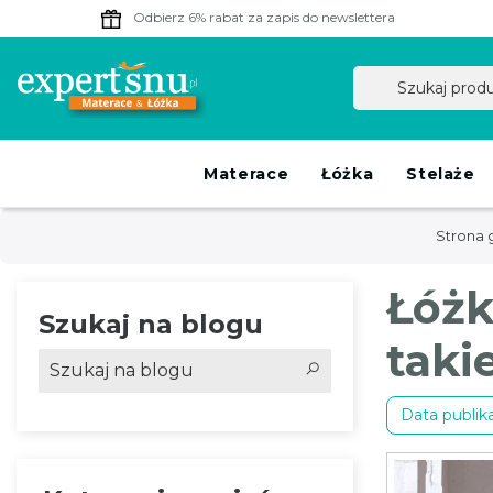
Odbierz 6% rabat
za zapis do newslettera
Materace
Łóżka
Stelaże
Strona 
Łóżk
Szukaj na blogu
taki
Data publika