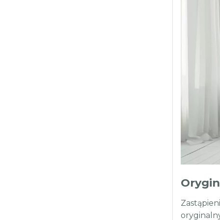
Orygin
Zastąpien
oryginaln