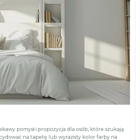
ekawy pomysł i propozycja dla osób, które szukają
cydować na tapetę lub wyrazisty kolor farby na