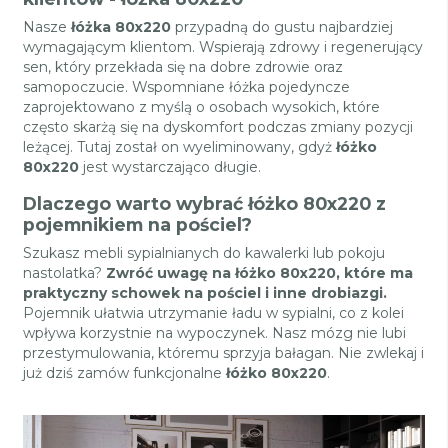
Nasze
łóżka 80x220
przypadną do gustu najbardziej
wymagającym klientom. Wspierają zdrowy i regenerujący
sen, który przekłada się na dobre zdrowie oraz
samopoczucie. Wspomniane łóżka pojedyncze
zaprojektowano z myślą o osobach wysokich, które
często skarżą się na dyskomfort podczas zmiany pozycji
leżącej. Tutaj został on wyeliminowany, gdyż
łóżko
80x220
jest wystarczająco długie.
Dlaczego warto wybrać łóżko 80x220 z
pojemnikiem na pościel?
Szukasz mebli sypialnianych do kawalerki lub pokoju
nastolatka?
Zwróć uwagę na łóżko 80x220, które ma
praktyczny schowek na pościel i inne drobiazgi.
Pojemnik ułatwia utrzymanie ładu w sypialni, co z kolei
wpływa korzystnie na wypoczynek. Nasz mózg nie lubi
przestymulowania, któremu sprzyja bałagan. Nie zwlekaj i
już dziś zamów funkcjonalne
łóżko 80x220
.