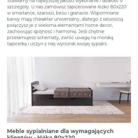
Stawiamy na najwyższej jakości wykonanie i dbałość o
szczegóły. U nas zamówisz tapicerowane łóżko 80x220
w śmietance, szarości, beżu i granacie. Wspomniane
barwy mają charakter uniwersalny, dlatego z łatwością
połączysz je z wieloma elementami home decor,
zachowując spójność i harmonię. Jeśli chętnie
przełamujesz schematy, zwróć uwagę na morską
tapicerkę i uczyń z niej wyróżnik swojej sypialni.
Meble sypialniane dla wymagających
klientów - łóżka 80x220