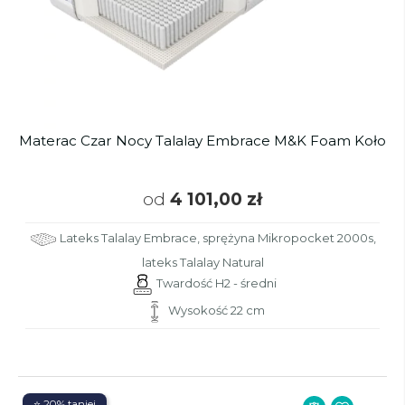
Materac Czar Nocy Talalay Embrace M&K Foam Koło
od
4 101,00 zł
Lateks Talalay Embrace, sprężyna Mikropocket 2000s,
lateks Talalay Natural
Twardość H2 - średni
Wysokość 22 cm
⭐ 20% taniej