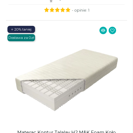
- opinie:
1
⭐ 20% taniej
Dostawa za 0zł
Materac Kontur Talalay H2 M&K Foam Koło