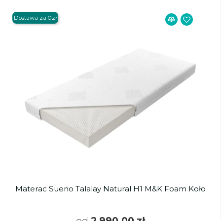
Dostawa za 0zł
Materac Sueno Talalay Natural H1 M&K Foam Koło
od
2 990,00 zł