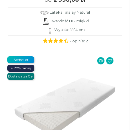
Lateks Talalay Natural
Twardość H1 - miękki
Wysokość 14 cm
- opinie:
2
Bestseller
⭐ 20% taniej
Dostawa za 0zł