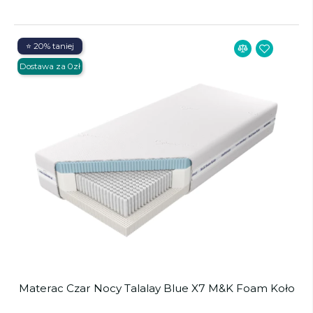
⭐ 20% taniej
Dostawa za 0zł
Materac Czar Nocy Talalay Blue X7 M&K Foam Koło