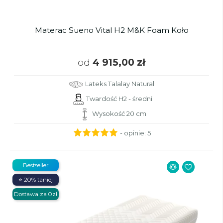
Materac Sueno Vital H2 M&K Foam Koło
od
4 915,00 zł
Lateks Talalay Natural
Twardość H2 - średni
Wysokość 20 cm
- opinie:
5
Bestseller
⭐ 20% taniej
Dostawa za 0zł