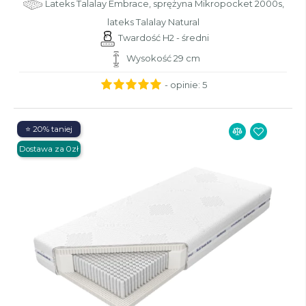
Lateks Talalay Embrace, sprężyna Mikropocket 2000s,
lateks Talalay Natural
Twardość H2 - średni
Wysokość 29 cm
- opinie:
5
⭐ 20% taniej
Dostawa za 0zł