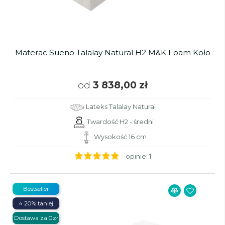
Materac Sueno Talalay Natural H2 M&K Foam Koło
od
3 838,00 zł
Lateks Talalay Natural
Twardość H2 - średni
Wysokość 16 cm
- opinie:
1
Bestseller
⭐ 20% taniej
Dostawa za 0zł