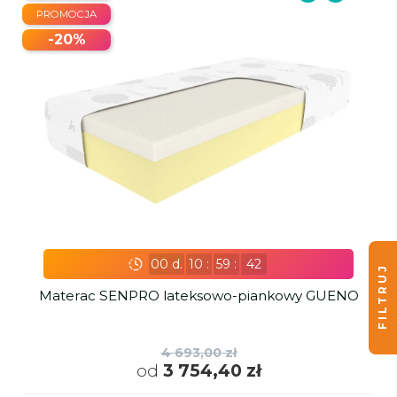
PROMOCJA
-20%
00
d.
10
:
59
:
40
FILTRUJ
Materac SENPRO lateksowo-piankowy GUENO
4 693,00 zł
od
3 754,40 zł