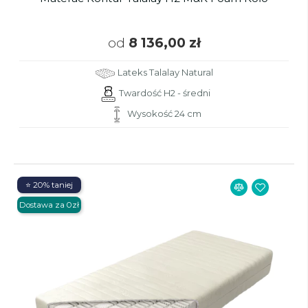
od
8 136,00 zł
Lateks Talalay Natural
Twardość H2 - średni
Wysokość 24 cm
⭐ 20% taniej
Dostawa za 0zł