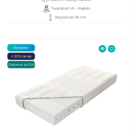
Twardość H1 - miękki
Wysokość 18 cm
Bestseller
⭐ 20% taniej
Dostawa za 0zł