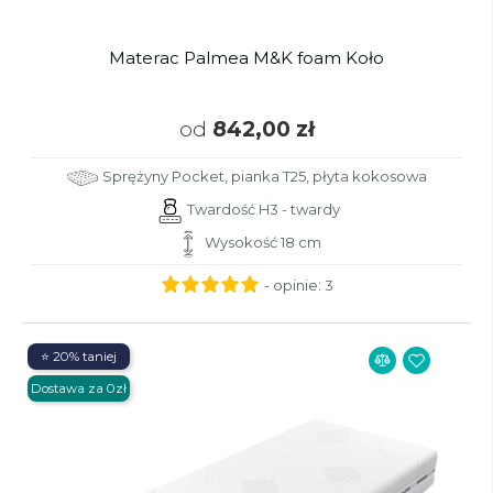
Materac Palmea M&K foam Koło
od
842,00 zł
Sprężyny Pocket, pianka T25, płyta kokosowa
Twardość H3 - twardy
Wysokość 18 cm
- opinie:
3
⭐ 20% taniej
Dostawa za 0zł