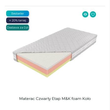
Bestseller
⭐ 20% taniej
Dostawa za 0zł
Materac Czwarty Etap M&K foam Koło