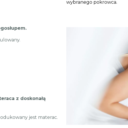
wybranego pokrowca.
ęgosłupem.
gulowany.
teraca z doskonałą
rodukowany jest materac.