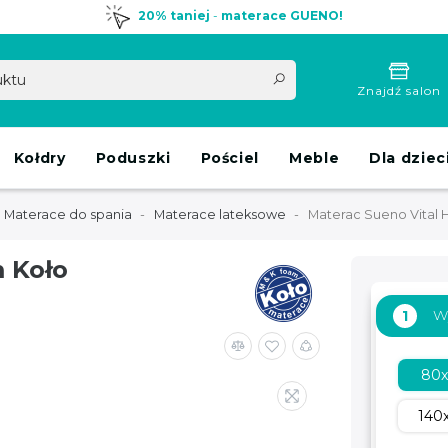
20% taniej
-
materace GUENO!
Znajdź salon
Kołdry
Poduszki
Pościel
Meble
Dla dziec
Materace do spania
Materace lateksowe
Materac Sueno Vital
 Koło
W
1
80
140