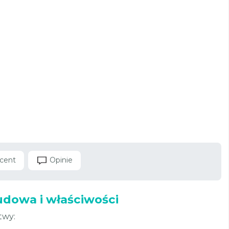
cent
Opinie
budowa i właściwości
twy: