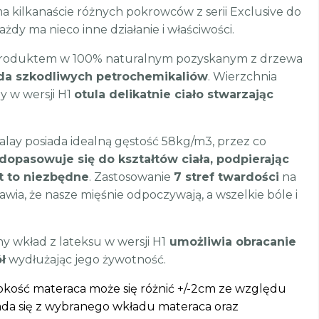
a kilkanaście różnych pokrowców z serii Exclusive do
żdy ma nieco inne działanie i właściwości.
st produktem w 100% naturalnym pozyskanym z drzewa
ada szkodliwych petrochemikaliów
. Wierzchnia
y w wersji H1
otula delikatnie ciało stwarzając
lalay posiada idealną gęstość 58kg/m3, przez co
dopasowuje się do kształtów ciała, podpierając
t to niezbędne
. Zastosowanie
7 stref twardości
na
awia, że nasze mięśnie odpoczywają, a wszelkie bóle i
 wkład z lateksu w wersji H1
umożliwia obracanie
ł
wydłużając jego żywotność.
rokość materaca może się różnić +/-2cm ze względu
ada się z wybranego wkładu materaca oraz