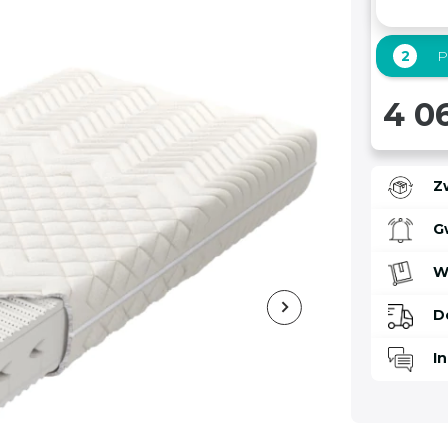
2
P
4 0
Z
G
W
D
I