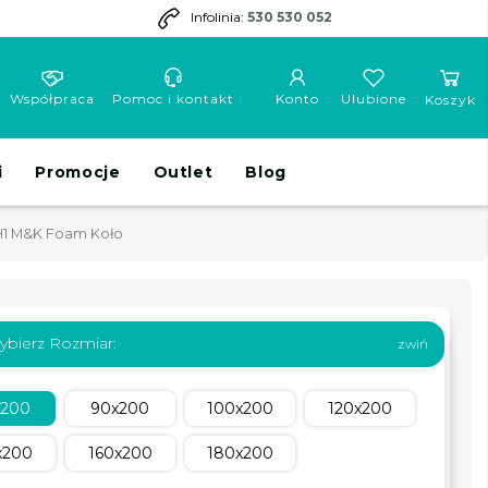
Infolinia:
530 530 052
Współpraca
Pomoc i kontakt
Konto
Ulubione
Koszyk
i
Promocje
Outlet
Blog
 H1 M&K Foam Koło
ybierz Rozmiar:
x200
90x200
100x200
120x200
x200
160x200
180x200