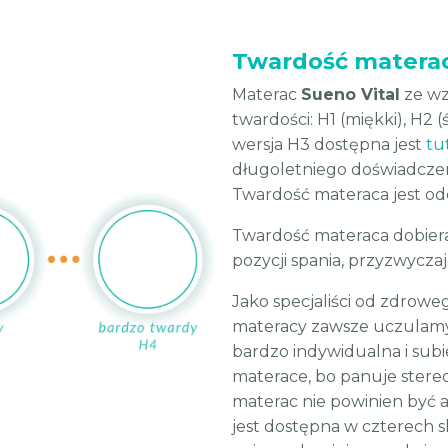
Twardość materac
Materac
Sueno Vital
ze wz
twardości: H1 (miękki), H2 
wersja H3 dostępna jest
tu
długoletniego doświadczeni
Twardość materaca jest o
Twardość materaca dobiera
pozycji spania, przyzwyczaj
Jako specjaliści od zdrow
materacy zawsze uczulamy 
bardzo indywidualna i subi
materace, bo panuje stere
materac nie powinien być a
jest dostępna w czterech s