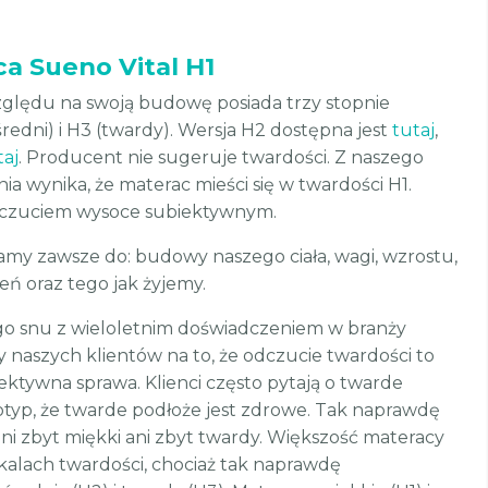
a Sueno Vital H1
ględu na swoją budowę posiada trzy stopnie
(średni) i H3 (twardy). Wersja H2 dostępna jest
tutaj
,
taj
. Producent nie sugeruje twardości. Z naszego
a wynika, że materac mieści się w twardości H1.
dczuciem wysoce subiektywnym.
my zawsze do: budowy naszego ciała, wagi, wzrostu,
eń oraz tego jak żyjemy.
ego snu z wieloletnim doświadczeniem w branży
naszych klientów na to, że odczucie twardości to
ektywna sprawa. Klienci często pytają o twarde
otyp, że twarde podłoże jest zdrowe. Tak naprawdę
ni zbyt miękki ani zbyt twardy. Większość materacy
kalach twardości, chociaż tak naprawdę