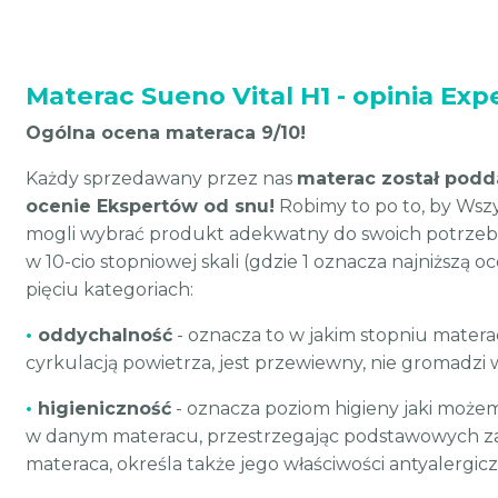
Materac Sueno Vital H1 - opinia Exp
Ogólna ocena materaca 9/10!
Każdy sprzedawany przez nas
materac został podd
ocenie Ekspertów od snu!
Robimy to po to, by Wszys
mogli wybrać produkt adekwatny do swoich potrzeb
w 10-cio stopniowej skali (gdzie 1 oznacza najniższą o
pięciu kategoriach:
•
oddychalność
- oznacza to w jakim stopniu matera
cyrkulacją powietrza, jest przewiewny, nie gromadzi w
•
higieniczność
- oznacza poziom higieny jaki moż
w danym materacu, przestrzegając podstawowych z
materaca, określa także jego właściwości antyalergic