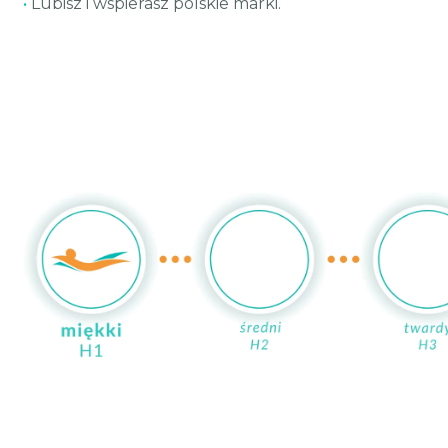
•
Lubisz i wspierasz polskie marki.