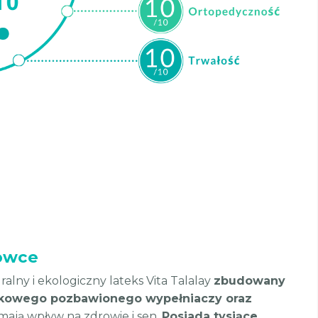
owce
ralny i ekologiczny lateks Vita Talalay
zbudowany
ukowego pozbawionego wypełniaczy oraz
 mają wpływ na zdrowie i sen.
Posiada tysiące