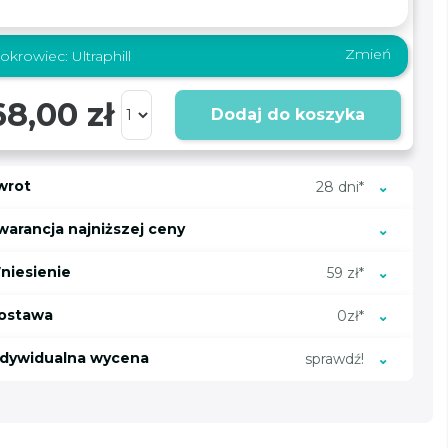
Zmień
okrowiec:
Ultraphill
68,00 zł
Dodaj do koszyka
wrot
28 dni*
warancja najniższej ceny
niesienie
59 zł*
ostawa
0zł*
ndywidualna wycena
sprawdź!