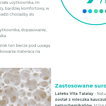
ciała użytkownika, im
zy, bardziej komfortowy, w
wadzi chociażby do
użytkownika, dopasowanie,
nika
aźnik ten bierze pod uwagę
tkowania materaca na
Zastosowane sur
Lateks Vita Talalay
- Natu
został z mleczka kaucz
petrochemikaliów
, które