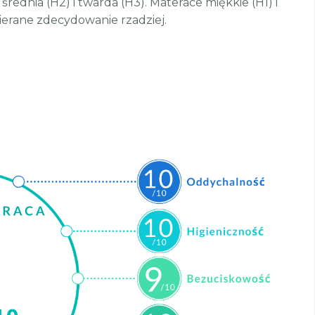
 średnia (H2) i twarda (H3). Materace miękkie (H1) i
ierane zdecydowanie rzadziej.