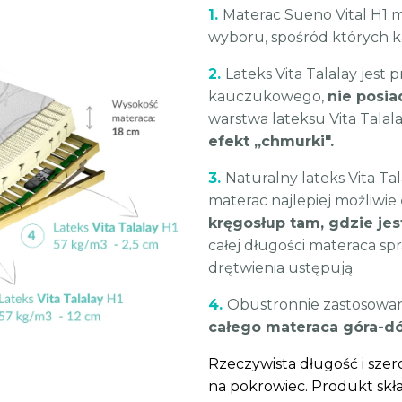
1.
Materac Sueno Vital H1 m
wyboru, spośród których ka
2.
Lateks Vita Talalay je
kauczukowego,
nie posi
warstwa lateksu Vita Talala
efekt „chmurki".
3.
Naturalny lateks Vita Ta
materac najlepiej możliwie
kręgosłup tam, gdzie jes
całej długości materaca spr
drętwienia ustępują.
4.
Obustronnie zastosowany
całego materaca góra-dó
Rzeczywista długość i sze
na pokrowiec. Produkt skł