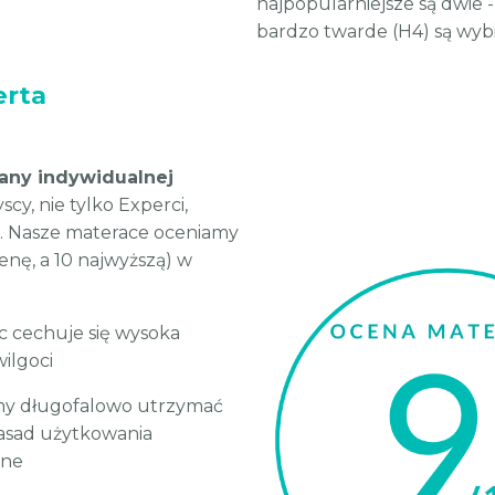
najpopularniejsze są dwie -
bardzo twarde (H4) są wyb
erta
any indywidualnej
cy, nie tylko Experci,
. Nasze materace oceniamy
cenę, a 10 najwyższą) w
c cechuje się wysoka
ilgoci
emy długofalowo utrzymać
asad użytkowania
zne