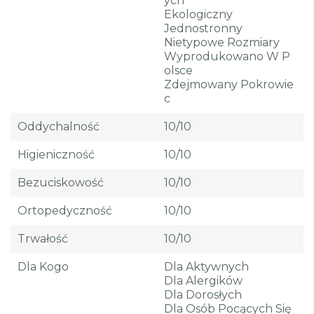
Ych
Ekologiczny
Jednostronny
Nietypowe Rozmiary
Wyprodukowano W P
Olsce
Zdejmowany Pokrowie
C
Oddychalność
10/10
Higieniczność
10/10
Bezuciskowość
10/10
Ortopedyczność
10/10
Trwałość
10/10
Dla Kogo
Dla Aktywnych
Dla Alergików
Dla Dorosłych
Dla Osób Pocących Się