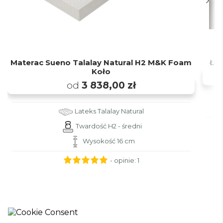
Materac Sueno Talalay Natural H2 M&K Foam
Łó
Koło
od
3 838,00 zł
Lateks Talalay Natural
Twardość H2 - średni
Wysokość 16 cm
- opinie:
1