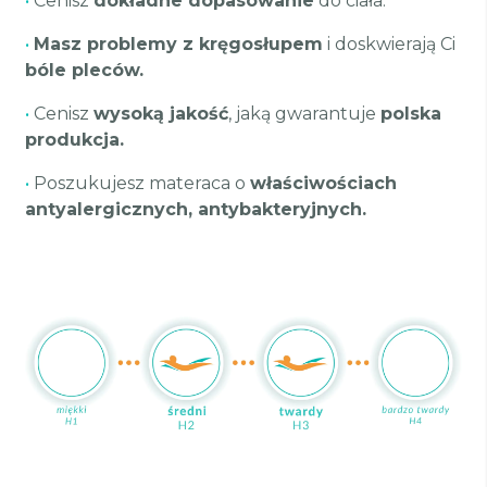
•
Cenisz
dokładne dopasowanie
do ciała.
•
Masz problemy z kręgosłupem
i doskwierają Ci
bóle pleców.
•
Cenisz
wysoką jakość
, jaką gwarantuje
polska
produkcja.
•
Poszukujesz materaca o
właściwościach
antyalergicznych, antybakteryjnych.