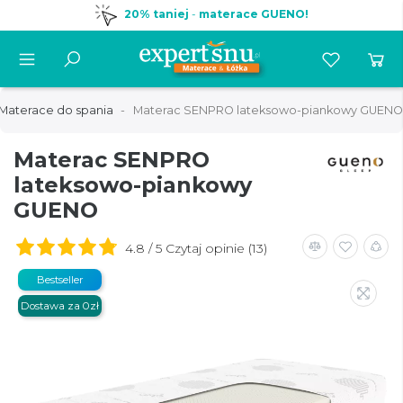
20% taniej
-
materace GUENO!
Materace do spania
Materac SENPRO lateksowo-piankowy GUENO
Materac SENPRO
lateksowo-piankowy
GUENO
4.8 / 5 Czytaj opinie (13)
Bestseller
Dostawa za 0zł