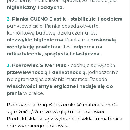
przeziernym kanalikom sprawia, że materac jest
higieniczny i oddycha.
2.
Pianka GUENO Elastik -
stabilizuje i podpiera
punktowo ciało. Pianka posiada otwarto
komórkową budowę, dzięki czemu jest
niezwykle higieniczna
. Pianka ma
doskonałą
wentylację powietrza.
Jest
odporna na
odkształcenia, sprężysta i elastyczna.
3.
Pokrowiec Silver Plus -
cechuje się wysoką
przewiewnością i delikatnością,
jednocześnie
nie ograniczając działania materaca. Posiada
właściwości antyalergiczne
i
nadaje się do
prania
w pralce.
Rzeczywista długość i szerokość materaca może
się różnić +/-2cm ze względu na pokrowiec.
Produkt składa się z wybranego wkładu materaca
oraz wybranego pokrowca.