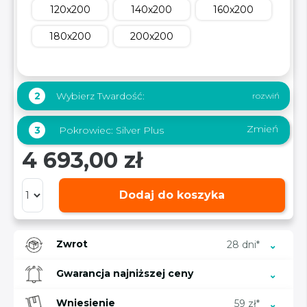
120x200
140x200
160x200
180x200
200x200
Wybierz Twardość:
2
Zmień
3
Pokrowiec:
Silver Plus
4 693,00 zł
Dodaj do koszyka
Zwrot
28 dni*
Gwarancja najniższej ceny
Wniesienie
59 zł*