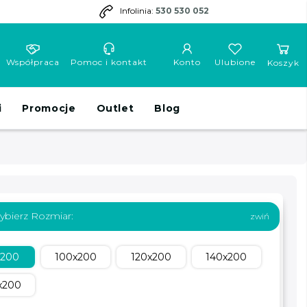
Infolinia:
530 530 052
Współpraca
Pomoc i kontakt
Konto
Ulubione
Koszyk
i
Promocje
Outlet
Blog
ybierz Rozmiar:
x200
100x200
120x200
140x200
x200