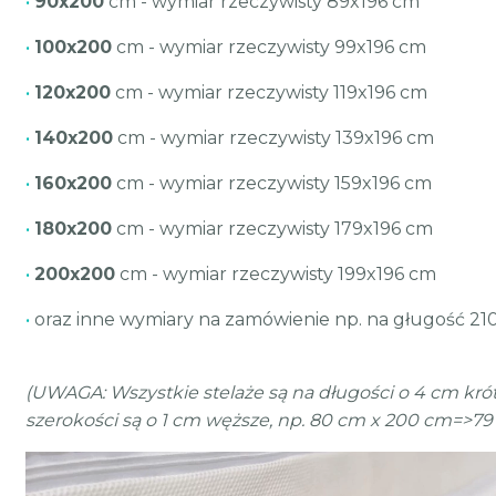
•
90x200
cm - wymiar rzeczywisty 89x196 cm
•
100x200
cm - wymiar rzeczywisty 99x196 cm
•
120x200
cm - wymiar rzeczywisty 119x196 cm
•
140x200
cm - wymiar rzeczywisty 139x196 cm
•
160x200
cm - wymiar rzeczywisty 159x196 cm
•
180x200
cm - wymiar rzeczywisty 179x196 cm
•
200x200
cm - wymiar rzeczywisty 199x196 cm
•
oraz inne wymiary na zamówienie np. na gługość 2
(UWAGA: Wszystkie stelaże są na długości o 4 cm kró
szerokości są o 1 cm węższe, np. 80 cm x 200 cm=>79