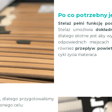
Po co potrzebny je
Stelaż pełni funkcję po
Stelaż umożliwia
dokład
dlatego istotne jest aby w
odpowiednich miejscach
również
przepływ powiet
cykl życia materaca.
i, dlatego przygotowaliśmy
zonego celu: