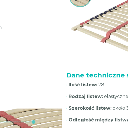
a
Dane techniczne 
•
Ilość listew:
28
•
Rodzaj listew:
elastyczn
•
Szerokość listew:
około 
•
Odległość między listw