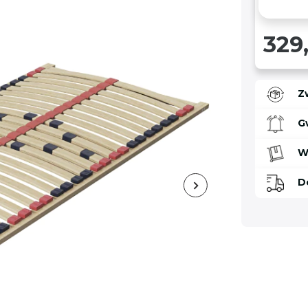
329,
Z
G
W
D