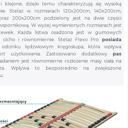
i klejone, dzięki temu charakteryzują się wysoką
nie. Stelaż w rozmiarach 120x200cm, 140x200cm,
raz 200x200cm podzielony jest na dwie części
 wspornikową. W wyżej wymienionych rozmiarach jest
istewek. Każda listwa osadzona jest w gumowych
 cicho i równomiernie. Stelaż Flexo Pro
posiada
dcinku lędźwiowym kręgosłupa, która wpływa
ort użytkowania. Zastosowano dodatkowy
pas
zadaniem jest równomierne rozłożenie masy ciała na
laża. Wpływa to bezpośrednio na zwiększone
u.