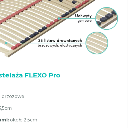
stelaża FLEXO Pro
e brzozowe
3,5cm
ami:
około 2,5cm