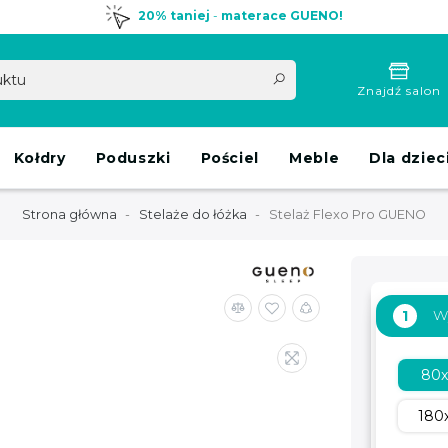
20% taniej
-
materace GUENO!
Znajdź salon
Kołdry
Poduszki
Pościel
Meble
Dla dziec
Strona główna
Stelaże do łóżka
Stelaż Flexo Pro GUENO
W
1
80
180