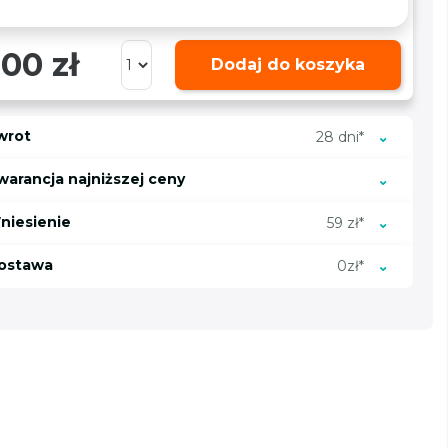
00 zł
Dodaj do koszyka
wrot
28 dni*
warancja najniższej ceny
niesienie
59 zł*
ostawa
0zł*