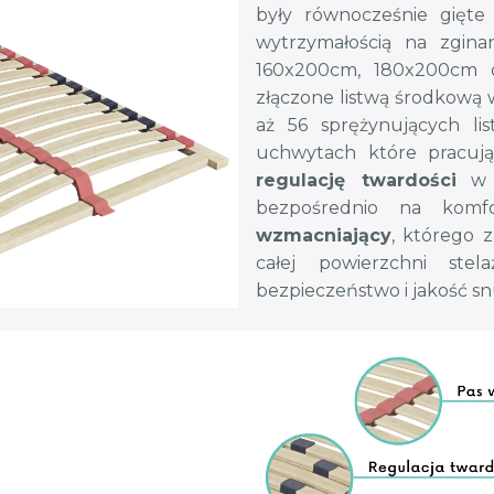
były równocześnie gięte 
wytrzymałością na zgina
160x200cm, 180x200cm o
złączone listwą środkową
aż 56 sprężynujących l
uchwytach które pracują
regulację twardości
w o
bezpośrednio na komf
wzmacniający
, którego 
całej powierzchni ste
bezpieczeństwo i jakość sn