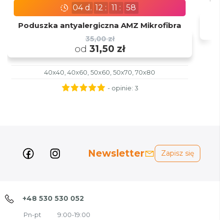
04
d.
12
:
11
:
57
Poduszka antyalergiczna AMZ Mikrofibra
35,00 zł
od
31,50 zł
40x40, 40x60, 50x60, 50x70, 70x80
- opinie:
3
Newsletter
Zapisz się
+48 530 530 052
Pn-pt
9:00-19:00