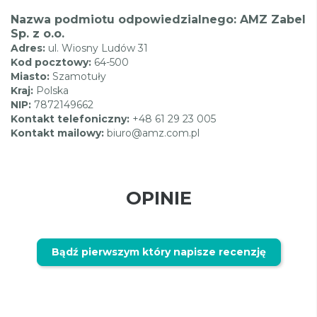
Nazwa podmiotu odpowiedzialnego: AMZ Zabel
Sp. z o.o.
Adres:
ul. Wiosny Ludów 31
Kod pocztowy:
64-500
Miasto:
Szamotuły
Kraj:
Polska
NIP:
7872149662
Kontakt telefoniczny:
+48 61 29 23 005
Kontakt mailowy:
biuro@amz.com.pl
OPINIE
Bądź pierwszym który napisze recenzję