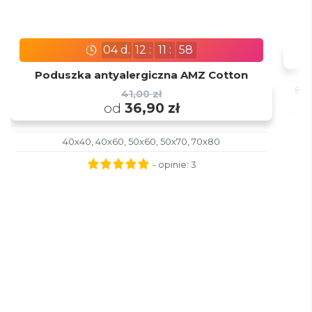
04
d.
12
:
11
:
57
Poduszka antyalergiczna AMZ Cotton
80x
41,00 zł
od
36,90 zł
40x40, 40x60, 50x60, 50x70, 70x80
- opinie:
3