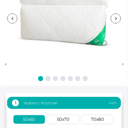
«
»
Wybierz Rozmiar:
1
50x60
50x70
70x80