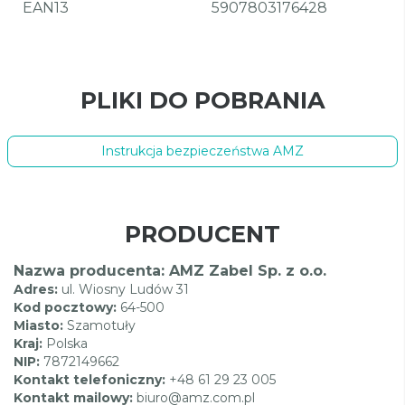
EAN13
5907803176428
PLIKI DO POBRANIA
Instrukcja bezpieczeństwa AMZ
PRODUCENT
Nazwa producenta: AMZ Zabel Sp. z o.o.
Adres:
ul. Wiosny Ludów 31
Kod pocztowy:
64-500
Miasto:
Szamotuły
Kraj:
Polska
NIP:
7872149662
Kontakt telefoniczny:
+48 61 29 23 005
Kontakt mailowy:
biuro@amz.com.pl