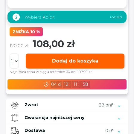
Wybierz Kolor:
2
ZNIŻKA 10 %
108,00 zł
120,00 zł
Dodaj do koszyka
Najniższa cena w ciągu ostatnich 30 dni 107,99 zł
04
d.
12
:
11
:
57
Zwrot
28 dni*
Gwarancja najniższej ceny
Dostawa
0zł*