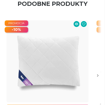
PODOBNE PRODUKTY
PROMOCJA
PR
-10%
Po