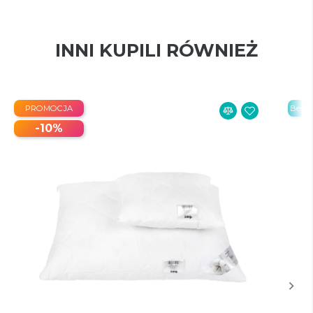
INNI KUPILI RÓWNIEŻ
PROMOCJA
Bestse
-10%