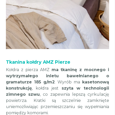
Tkanina kołdry AMZ Pierze
Kołdra z pierza AMZ
ma tkaninę z mocnego i
wytrzymałego inletu bawełnianego o
gramaturze 185 g/m2
. Wyrób ma
kasetonową
konstrukcję
, kołdra jest
szyta w technologii
zimnego szwu
, co zapewnia lepszą cyrkulację
powietrza. Kratki są szczelnie zamknięte
uniemożliwiając przemieszczaniu się wypełniania
pomiędzy komorami.