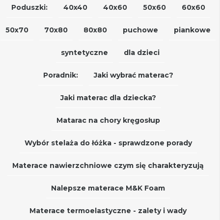
Poduszki:
40x40
40x60
50x60
60x60
50x70
70x80
80x80
puchowe
piankowe
syntetyczne
dla dzieci
Poradnik:
Jaki wybrać materac?
Jaki materac dla dziecka?
Matarac na chory kręgosłup
Wybór stelaża do łóżka - sprawdzone porady
Materace nawierzchniowe czym się charakteryzują
Nalepsze materace M&K Foam
Materace termoelastyczne - zalety i wady