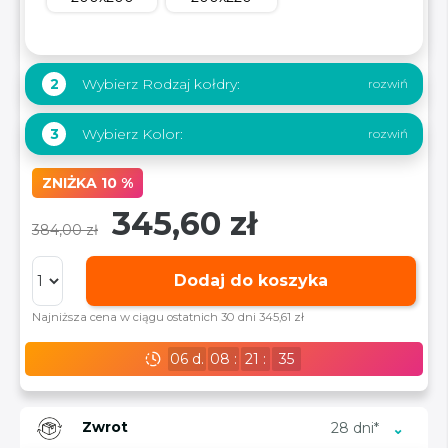
Wybierz Rodzaj kołdry:
2
Wybierz Kolor:
3
ZNIŻKA 10 %
345,60 zł
384,00 zł
Dodaj do koszyka
Najniższa cena w ciągu ostatnich 30 dni 345,61 zł
06
d.
08
:
21
:
34
Zwrot
28 dni*