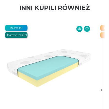
INNI KUPILI RÓWNIEŻ
Bestseller
PR
Dostawa za 0zł