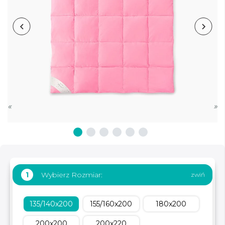
«
»
Wybierz Rozmiar:
1
135/140x200
155/160x200
180x200
200x200
200x220