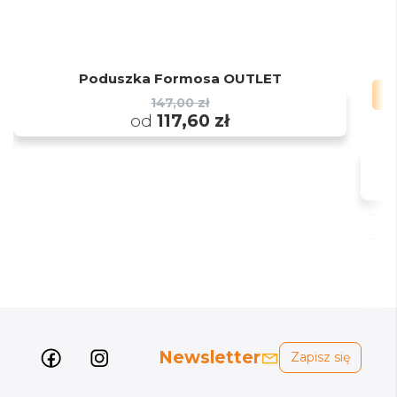
Poduszka Formosa OUTLET
147,00 zł
od
117,60 zł
P
Newsletter
Zapisz się