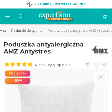
20% taniej
-
materace GUENO!
ówna
Poduszki do spania
Poduszka antyalergiczna AMZ Antystres
Poduszka antyalergiczna
AMZ Antystres
4.9 / 5 Czytaj opinie (9)
PROMOCJA
-10%