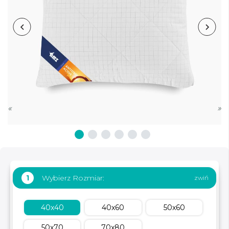
«
»
Wybierz Rozmiar:
1
40x40
40x60
50x60
50x70
70x80