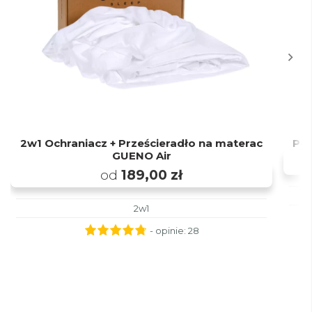
2w1 Ochraniacz + Prześcieradło na materac
Pod
GUENO Air
od
189,00 zł
2w1
- opinie:
28