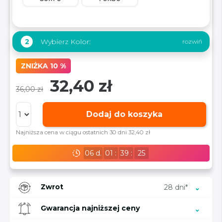
Wybierz Kolor:
2
ZNIŻKA 10 %
32,40 zł
36,00 zł
Dodaj do koszyka
Najniższa cena w ciągu ostatnich 30 dni 32,40 zł
06
d.
01
:
39
:
24
Zwrot
28 dni*
Gwarancja najniższej ceny