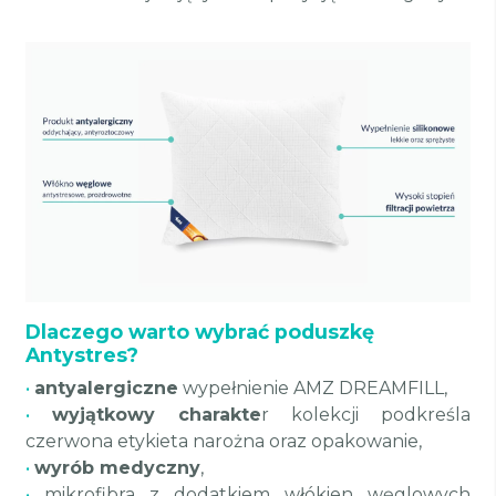
Dlaczego warto wybrać poduszkę
Antystres?
•
antyalergiczne
wypełnienie AMZ DREAMFILL,
•
wyjątkowy charakte
r kolekcji podkreśla
czerwona etykieta narożna oraz opakowanie,
•
wyrób medyczny
,
•
mikrofibra z dodatkiem włókien węglowych