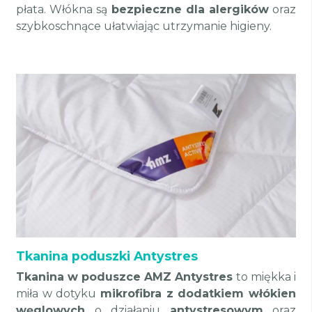
płata. Włókna są
bezpieczne dla alergików
oraz
szybkoschnące ułatwiając utrzymanie higieny.
Tkanina poduszki Antystres
Tkanina w poduszce AMZ Antystres
to miękka i
miła w dotyku
mikrofibra z dodatkiem włókien
węglowych
o działaniu
antystresowym
oraz