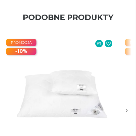
PODOBNE PRODUKTY
PROMOCJA
PR
-10%