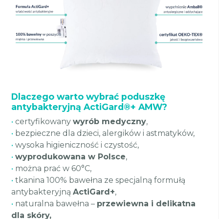
Dlaczego warto wybrać poduszkę
antybakteryjną ActiGard®+ AMW?
•
certyfikowany
wyrób medyczny
,
•
bezpieczne dla dzieci, alergików i astmatyków,
•
wysoka higieniczność i czystość,
•
wyprodukowana w Polsce
,
•
można prać w 60°C,
•
tkanina 100% bawełna ze specjalną formułą
antybakteryjną
ActiGard+
,
•
naturalna bawełna –
przewiewna i delikatna
dla skóry,