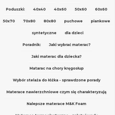
Poduszki:
40x40
40x60
50x60
60x60
50x70
70x80
80x80
puchowe
piankowe
syntetyczne
dla dzieci
Poradnik:
Jaki wybrać materac?
Jaki materac dla dziecka?
Matarac na chory kręgosłup
Wybór stelaża do łóżka - sprawdzone porady
Materace nawierzchniowe czym się charakteryzują
Nalepsze materace M&K Foam