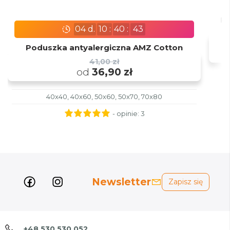
Po
04
d.
10
:
40
:
42
Poduszka antyalergiczna AMZ Cotton
41,00 zł
od
36,90 zł
40x40, 40x60, 50x60, 50x70, 70x80
- opinie:
3
Newsletter
Zapisz się
+48 530 530 052