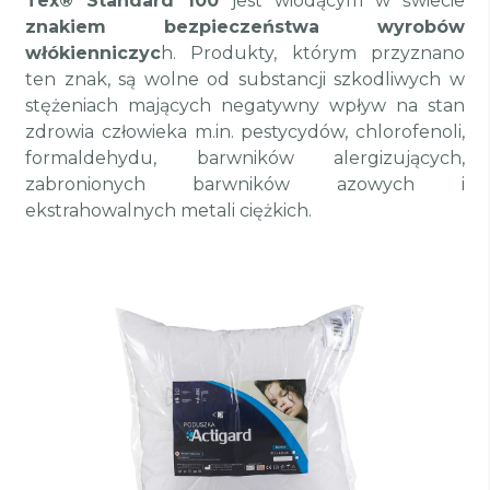
Tex® Standard 100
jest wiodącym w świecie
znakiem bezpieczeństwa wyrobów
włókienniczyc
h. Produkty, którym przyznano
ten znak, są wolne od substancji szkodliwych w
stężeniach mających negatywny wpływ na stan
zdrowia człowieka m.in. pestycydów, chlorofenoli,
formaldehydu, barwników alergizujących,
zabronionych barwników azowych i
ekstrahowalnych metali ciężkich.