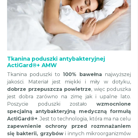
Tkanina poduszki antybakteryjnej
ActiGard®+ AMW
Tkanina poduszki to
100% bawełna
najwyższej
jakości. Materiał jest miękki i miły w dotyku,
dobrze przepuszcza powietrze
, więc poduszka
jest dobra zarówno na zimę jak i upalne lato.
Poszycie poduszki zostało
wzmocnione
specjalną antybakteryjną medyczną formułą
ActiGard®+
. Jest to technologia, która ma na celu
zapewnienie ochrony przed rozmnażaniem
się bakterii, grzybów
i innych mikroorganizmów