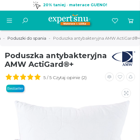
20% taniej
-
materace GUENO!
a
Poduszki do spania
Poduszka antybakteryjna AMW ActiGard®+
Poduszka antybakteryjna
AMW ActiGard®+
5 / 5 Czytaj opinie (2)
Bestseller