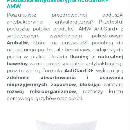
Poduszka antybakteryjna ActiGard®+
AMW
Poszukujesz prozdrowotnej poduszki
antybakteryjnej i antyalergicznej? Przetestuj
poduszkę polskiej produkcji AMW AntiGard+ z
syntetycznym wypełnieniem poliestrowym
Amball®
, które ma puszystość podobną do
naturalnego puchu, ale bez obawy nadaje się do
prania w pralce. Posiada
tkaninę z naturalnej
bawełny
wzmocnionej specjalnie antybakteryjną i
prozdrowotną formułą
ActiGard®+
wykazującą
zdolność absorbowania i usuwania
nieprzyjemnych zapachów
,
blokując
zarazem
rozwój mikroorganizmów
, roztoczy kurzu
domowego, grzybów oraz pleśni.