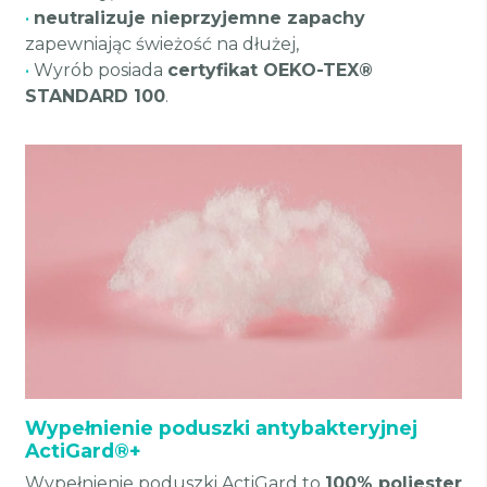
•
neutralizuje nieprzyjemne zapachy
zapewniając świeżość na dłużej,
•
Wyrób posiada
certyfikat OEKO-TEX®
STANDARD 100
.
Wypełnienie poduszki antybakteryjnej
ActiGard®+
Wypełnienie poduszki ActiGard to
100% poliester