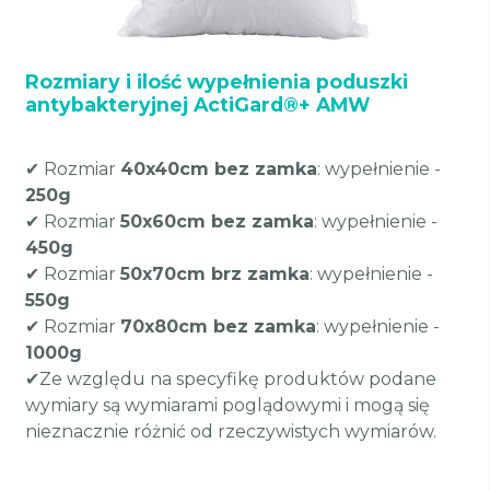
Rozmiary i ilość wypełnienia poduszki
antybakteryjnej ActiGard®+ AMW
✔ Rozmiar
40x40cm bez zamka
: wypełnienie -
250g
✔ Rozmiar
50x60cm bez zamka
: wypełnienie -
450g
✔ Rozmiar
50x70cm brz zamka
: wypełnienie -
550g
✔ Rozmiar
70x80cm bez zamka
: wypełnienie -
1000g
✔Ze względu na specyfikę produktów podane
wymiary są wymiarami poglądowymi i mogą się
nieznacznie różnić od rzeczywistych wymiarów.