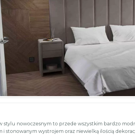
 w stylu nowoczesnym to przede wszystkim bardzo modny 
 i stonowanym wystrojem oraz niewielką ilością dekoracj