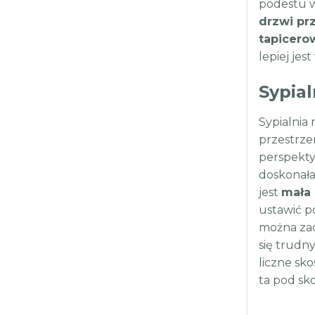
podestu w
drzwi pr
tapicero
lepiej je
Sypia
Sypialnia
przestrze
perspekty
doskonała
jest
mała 
ustawić p
można zao
się trudn
liczne sko
ta pod sk