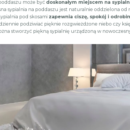
 poddaszu może być
doskonałym miejscem na sypialni
 sypialnia na poddaszu jest naturalnie oddzielona od res
Sypialnia pod skosami
zapewnia ciszę, spokój i odrobi
ziennie podziwiać pięknie rozgwieżdżone niebo czy księż
na stworzyć piękną sypialnię urządzoną w nowoczesny