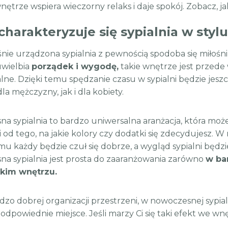
nętrze wspiera wieczorny relaks i daje spokój. Zobacz, jak
charakteryzuje się sypialnia w sty
ie urządzona sypialnia z pewnością spodoba się miłoś
uwielbia
porządek i wygodę,
takie wnętrze jest przede
lne. Dzięki temu spędzanie czasu w sypialni będzie jeszc
a mężczyzny, jak i dla kobiety.
a sypialnia to bardzo uniwersalna aranżacja, która mo
i od tego, na jakie kolory czy dodatki się zdecyduje
mu każdy będzie czuł się dobrze, a wygląd sypialni będz
a sypialnia jest prosta do zaaranżowania zarówno
w ba
tkim wnętrzu.
rdzo dobrej organizacji przestrzeni, w nowoczesnej sypia
e odpowiednie miejsce. Jeśli marzy Ci się taki efekt we 