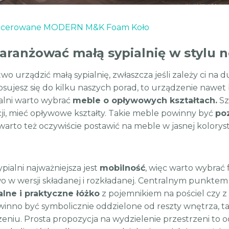
picerowane MODERN M&K Foam Koło
aaranżować małą sypialnię w stylu
atwo urządzić małą sypialnię, zwłaszcza jeśli zależy ci na
tosujesz się do kilku naszych porad, to urządzenie naw
ialni warto wybrać
meble o opływowych kształtach.
Sz
ji, mieć opływowe kształty. Takie meble powinny być
po
warto też oczywiście postawić na meble w jasnej kolorys
pialni najważniejsza jest
mobilność
, więc warto wybra
 w wersji składanej i rozkładanej. Centralnym punktem
lne i praktyczne łóżko
z pojemnikiem na pościel czy z 
winno być symbolicznie oddzielone od reszty wnętrza, t
eniu. Prosta propozycja na wydzielenie przestrzeni t