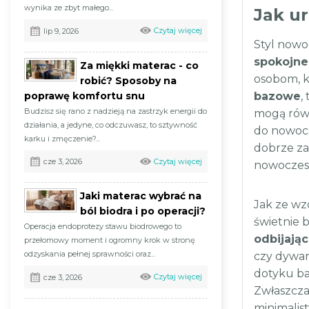
wynika ze zbyt małego...
Jak u
Czytaj więcej
lip 9, 2026
Styl nowo
spokojne
Za miękki materac - co
osobom, k
robić? Sposoby na
poprawę komfortu snu
bazowe
,
Budzisz się rano z nadzieją na zastrzyk energii do
mogą rów
działania, a jedyne, co odczuwasz, to sztywność
do nowocz
karku i zmęczenie?...
dobrze za
Czytaj więcej
cze 3, 2026
nowoczes
Jaki materac wybrać na
Jak ze wz
ból biodra i po operacji?
świetnie 
Operacja endoprotezy stawu biodrowego to
odbijając
przełomowy moment i ogromny krok w stronę
odzyskania pełnej sprawności oraz...
czy dywan
dotyku ba
Czytaj więcej
cze 3, 2026
Zwłaszcza 
minimalis