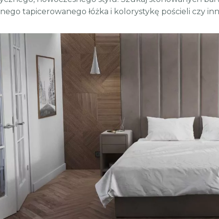
ego tapicerowanego łóżka i kolorystykę pościeli czy inn