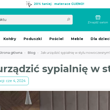
20% taniej
-
materace GUENO!
Znajdź salon
Kołdry
Poduszki
Pościel
Meble
Dla dziec
Strona główna
Blog
Jak urządzić sypialnię w stylu nowoczesnym
urządzić sypialnię w
cji: cze 4, 2024