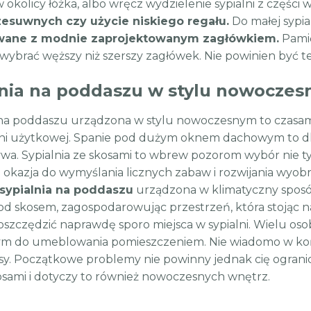
 okolicy łóżka, albo wręcz wydzielenie sypialni z częśc
zesuwnych czy użycie niskiego regału.
Do małej sypi
wane z modnie zaprojektowanym zagłówkiem.
Pamię
st wybrać węższy niż szerszy zagłówek. Nie powinien być
lnia na poddaszu w stylu nowocze
 na poddaszu urządzona w stylu nowoczesnym to czasam
ni użytkowej. Spanie pod dużym oknem dachowym to dla 
wa. Sypialnia ze skosami to wbrew pozorom wybór nie tylk
 okazja do wymyślania licznych zabaw i rozwijania wyobra
sypialnia na poddaszu
urządzona w klimatyczny spos
od skosem, zagospodarowując przestrzeń, która stojąc na
szczędzić naprawdę sporo miejsca w sypialni. Wielu oso
ym do umeblowania pomieszczeniem. Nie wiadomo w koń
sy. Początkowe problemy nie powinny jednak cię ogranicza
osami i dotyczy to również nowoczesnych wnętrz.