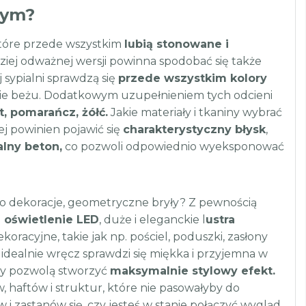
nym?
które przede wszystkim
lubią stonowane i
dziej odważnej wersji powinna spodobać się także
j sypialni sprawdzą się
przede wszystkim kolory
cienie beżu. Dodatkowym uzupełnieniem tych odcieni
t, pomarańcz, żółć.
Jakie materiały i tkaniny wybrać
j powinien pojawić się
charakterystyczny błysk
,
alny beton,
co pozwoli odpowiednio wyeksponować
o dekoracje, geometryczne bryły? Z pewnością
e oświetlenie LED
, duże i eleganckie l
ustra
racyjne, takie jak np. pościel, poduszki, zasłony
 idealnie wręcz sprawdzi się miękka i przyjemna w
iny pozwolą stworzyć
maksymalnie stylowy efekt.
, haftów i struktur, które nie pasowałyby do
 zastanów się, czy jesteś w stanie połączyć wygląd