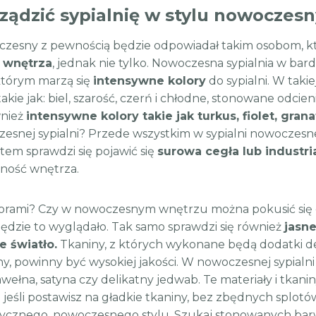
rządzić sypialnię w stylu nowoczes
czesny z pewnością będzie odpowiadał takim osobom, 
 wnętrza
, jednak nie tylko. Nowoczesna sypialnia w bar
tórym marzą się
intensywne kolory
do sypialni. W takie
 takie jak: biel, szarość, czerń i chłodne, stonowane od
nież
intensywne kolory takie jak turkus, fiolet, grana
esnej sypialni? Przede wszystkim w sypialni nowoczesne
tem sprawdzi się pojawić się
surowa cegła lub industri
ność wnętrza.
orami? Czy w nowoczesnym wnętrzu można pokusić się 
będzie to wyglądało. Tak samo sprawdzi się również
jasn
e światło.
Tkaniny, z których wykonane będą dodatki deko
y, powinny być wysokiej jakości. W nowoczesnej sypialni
wełna, satyna czy delikatny jedwab. Te materiały i tkan
jeśli postawisz na gładkie tkaniny, bez zbędnych splotów
tycznego, nowoczesnego stylu. Szukaj stonowanych barw i