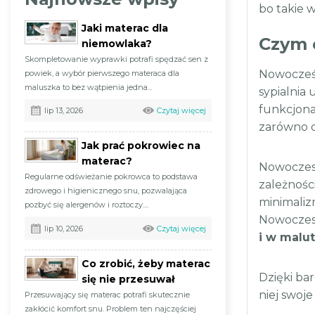
bo takie w
Jaki materac dla
Czym 
niemowlaka?
Skompletowanie wyprawki potrafi spędzać sen z
Nowocześn
powiek, a wybór pierwszego materaca dla
maluszka to bez wątpienia jedna...
sypialnia 
funkcjona
Czytaj więcej
lip 13, 2026
zarówno dl
Jak prać pokrowiec na
materac?
Nowoczesn
Regularne odświeżanie pokrowca to podstawa
zależnośc
zdrowego i higienicznego snu, pozwalająca
minimaliz
pozbyć się alergenów i roztoczy....
Nowoczesn
Czytaj więcej
lip 10, 2026
i w malu
Co zrobić, żeby materac
Dzięki ba
się nie przesuwał
niej swoj
Przesuwający się materac potrafi skutecznie
zakłócić komfort snu. Problem ten najczęściej