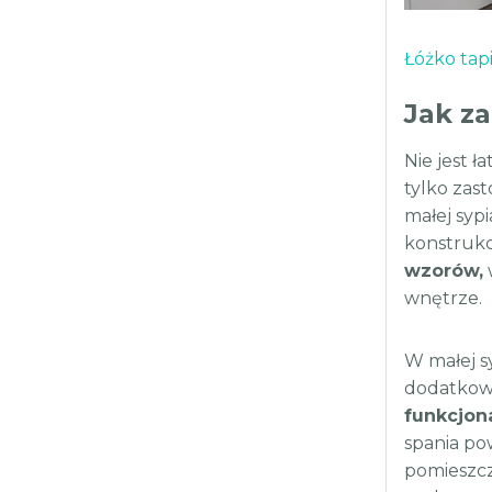
Łóżko ta
Jak z
Nie jest ł
tylko zas
małej syp
konstrukc
wzorów,
wnętrze.
W małej sy
dodatkowo
funkcjona
spania po
pomieszcz