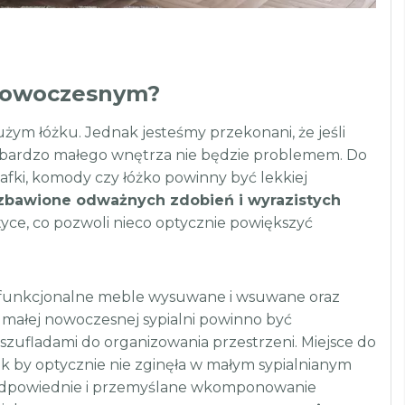
 nowoczesnym?
 dużym łóżku. Jednak jesteśmy przekonani, że jeśli
et bardzo małego wnętrza nie będzie problemem. Do
afki, komody czy łóżko powinny być lekkiej
zbawione odważnych zdobień i wyrazistych
tyce, co pozwoli nieco optycznie powiększyć
ć funkcjonalne meble wysuwane i wsuwane oraz
 małej nowoczesnej sypialni powinno być
szufladami do organizowania przestrzeni. Miejsce do
ak by optycznie nie zginęła w małym sypialnianym
o odpowiednie i przemyślane wkomponowanie