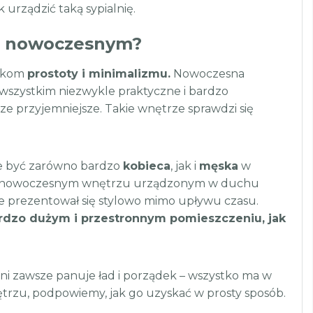
 urządzić taką sypialnię.
lu nowoczesnym?
nikom
prostoty i minimalizmu.
Nowoczesna
 wszystkim niezwykle praktyczne i bardzo
ze przyjemniejsze. Takie wnętrze sprawdzi się
że być zarówno bardzo
kobieca
, jak i
męska
w
sz. W nowoczesnym wnętrzu urządzonym w duchu
ie prezentował się stylowo mimo upływu czasu.
rdzo dużym i przestronnym pomieszczeniu, jak
lni zawsze panuje ład i porządek – wszystko ma w
wnętrzu, podpowiemy, jak go uzyskać w prosty sposób.