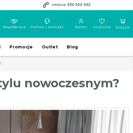
Infolinia:
530 530 052
Współpraca
Pomoc i kontakt
Konto
Ulubione
Koszyk
i
Promocje
Outlet
Blog
?
 stylu nowoczesnym?