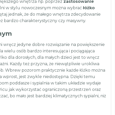
i większego wnętrza np. poprzez
zastosowanie
alni w stylu nowoczesnym można wybrać
łóżko
taj jednak, że do małego wnętrza zdecydowanie
 też bardzo charakterystyczny czy masywny.
snym
i wręcz jedyne dobre rozwiązanie na powiększenie
wielu osób bardzo interesująca i pociągająca
o dla dorosłych, dla małych dzieci jest to wręcz
źni. Każdy też przyzna, że niewątpliwie urokliwa
ób. Wbrew pozorom praktycznie każde łóżko można
 wprost, jest zwykle niedostępna. Dzięki temu
bom poddasze i sypialnia w takim układzie wydaje
cu jak wykorzystać ograniczoną przestrzeń oraz
ć, bo mało jest bardziej klimatycznych sypialni, niż