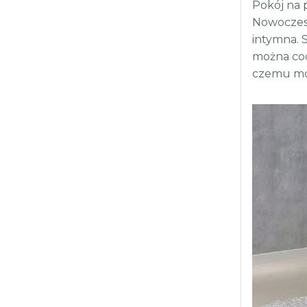
Pokój na
Nowoczesna
intymna. 
można cod
czemu moż