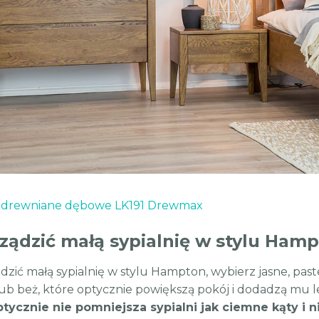
 drewniane dębowe LK191 Drewmax
ządzić małą sypialnię w stylu Ham
zić małą sypialnię w stylu Hampton, wybierz jasne, pastelo
 lub beż, które optycznie powiększą pokój i dodadzą mu l
optycznie nie pomniejsza sypialni jak ciemne kąty i