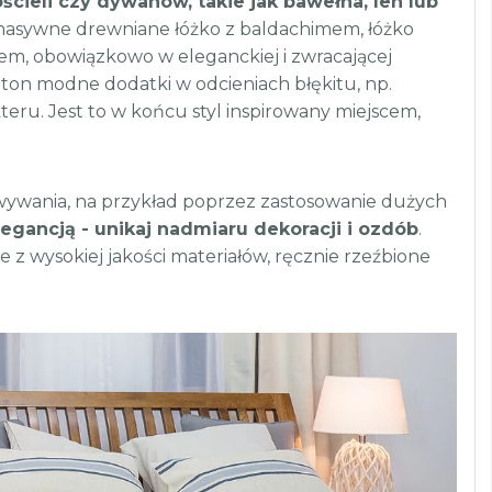
ścieli czy dywanów, takie jak bawełna, len lub
, masywne drewniane łóżko z baldachimem, łóżko
m, obowiązkowo w eleganckiej i zwracającej
ton modne dodatki w odcieniach błękitu, np.
eru. Jest to w końcu styl inspirowany miejscem,
owywania, na przykład poprzez zastosowanie dużych
elegancją - unikaj nadmiaru dekoracji i ozdób
.
z wysokiej jakości materiałów, ręcznie rzeźbione