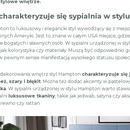
stylowe wnętrze.
charakteryzuje się sypialnia w sty
ton to luksusowy i elegancki styl wywodzący się z mie
nych Ameryki. Jest to znane w całym USA miejsce, gdz
e bogatych i sławnych osób. W sypialni urządzonej w s
jak kolorystyka czy materiały. Muszą być odpowiednio 
w pewnym sensie manifestacją wysokiego statusu społe
 dekorowania wnętrz styl Hampton
charakteryzuje się
beż, szary i błękit
. Można też dodać akcenty w pastelowy
nka
. W sypialni urządzonej w stylu Hampton warto stawia
alni
luksusowe tkaniny
, takie jak jedwab, satyna czy a
drewno czy rattan.