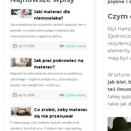
piękne i 
Jaki materac dla
Czym 
niemowlaka?
Skompletowanie wyprawki potrafi spędzać sen z
Styl Hamp
powiek, a wybór pierwszego materaca dla
Zjednoczo
maluszka to bez wątpienia jedna...
rezydencj
Czytaj więcej
lip 13, 2026
elementy 
mają być 
Jak prać pokrowiec na
materac?
Regularne odświeżanie pokrowca to podstawa
W sztuce
zdrowego i higienicznego snu, pozwalająca
jak biel, 
pozbyć się alergenów i roztoczy....
też limo
Czytaj więcej
lip 10, 2026
takiej sypi
takie jak 
Co zrobić, żeby materac
się nie przesuwał
Przesuwający się materac potrafi skutecznie
zakłócić komfort snu. Problem ten najczęściej