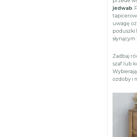
przede w
jedwab
.
tapicerow
uwagę ozd
poduszki 
słynącym z
Zadbaj ró
szaf lub 
Wybierają
ozdoby i 