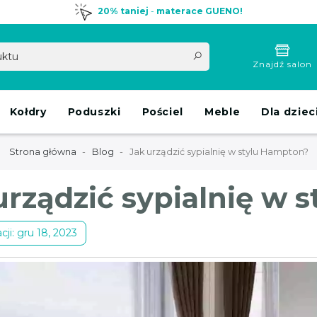
20% taniej
-
materace GUENO!
Znajdź salon
Kołdry
Poduszki
Pościel
Meble
Dla dziec
Strona główna
Blog
Jak urządzić sypialnię w stylu Hampton?
urządzić sypialnię w 
cji: gru 18, 2023