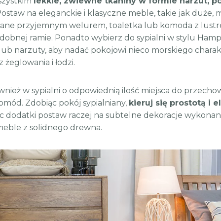
szystkim
lekkie, zwiewne tkaniny w formie narzut, po
 Postaw na eleganckie i klasyczne meble, takie jak duże
ane przyjemnym welurem, toaletka lub komoda z lustre
obnej ramie. Ponadto wybierz do sypialni w stylu Hamp
lub narzuty, aby nadać pokojowi nieco morskiego charakt
 żeglowania i łodzi.
wnież w sypialni o odpowiednią ilość miejsca do przech
komód. Zdobiąc pokój sypialniany,
kieruj się prostotą i 
c dodatki postaw raczej na subtelne dekoracje wykonane 
meble z solidnego drewna.