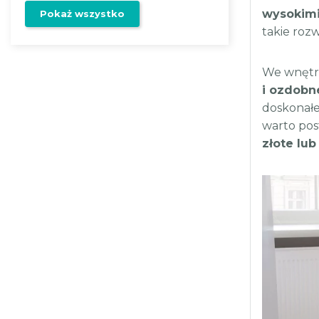
wysokim
Pokaż wszystko
takie rozw
We wnętr
i ozdobn
doskonałe
warto pos
złote lu