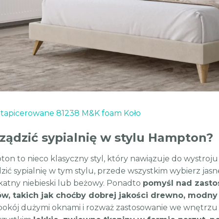
 tapicerowane 81238 M&K foam Koło
ządzić sypialnię w stylu Hampton?
ton to nieco klasyczny styl, który nawiązuje do wystro
ić sypialnię w tym stylu, przede wszystkim wybierz jasne,
likatny niebieski lub beżowy. Ponadto
pomyśl nad zasto
ów, takich jak choćby dobrej jakości drewno, modny
pokój dużymi oknami i rozważ zastosowanie we wnętrzu ja