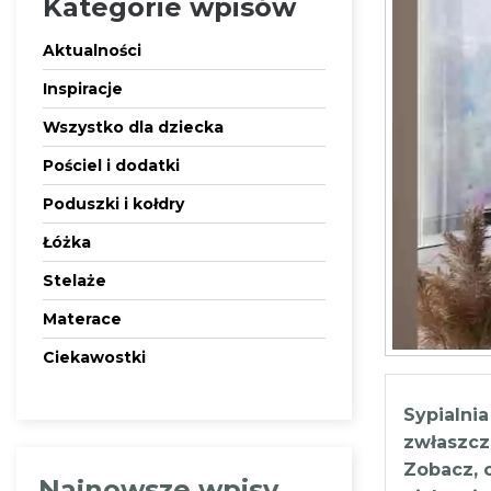
Kategorie wpisów
Aktualności
Inspiracje
Wszystko dla dziecka
Pościel i dodatki
Poduszki i kołdry
Łóżka
Stelaże
Materace
Ciekawostki
Sypialni
zwłaszcza
Zobacz, c
Najnowsze wpisy