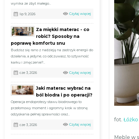
wynika ze zbyt małego...
Czytaj więcej
lip 9, 2026
Za miękki materac - co
robić? Sposoby na
poprawę komfortu snu
Budzisz się rano z nadzieją na zastrzyk energii do
działania, a jedyne, co odczuwasz, to sztywność
karku i zmęczenie?...
Czytaj więcej
cze 3, 2026
Jaki materac wybrać na
ból biodra i po operacji?
Operacja endoprotezy stawu biodrowego to
przełomowy moment i ogromny krok w stronę
odzyskania pełnej sprawności oraz...
fot.
Łóżko
Czytaj więcej
cze 3, 2026
Meble w s