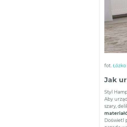
fot.
Łóżko
Jak ur
Styl Hamp
Aby urządz
szary, de
materiał
Doświetl 