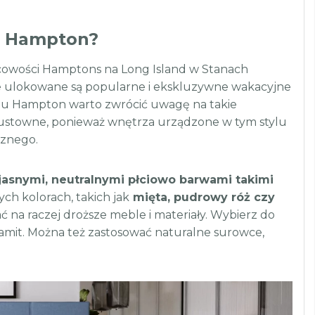
lu Hampton?
jscowości Hamptons na Long Island w Stanach
ie ulokowane są popularne i ekskluzywne wakacyjne
tylu Hampton warto zwrócić uwagę na takie
gustowne, ponieważ wnętrza urządzone w tym stylu
cznego.
 jasnymi, neutralnymi płciowo barwami takimi
ch kolorach, takich jak
mięta, pudrowy róż czy
ć na raczej droższe meble i materiały. Wybierz do
ksamit. Można też zastosować naturalne surowce,