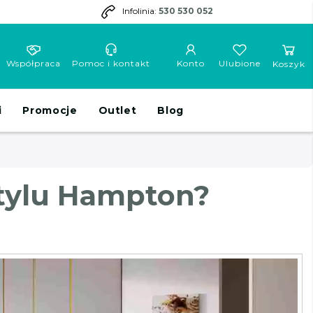
Infolinia:
530 530 052
Współpraca
Pomoc i kontakt
Konto
Ulubione
Koszyk
i
Promocje
Outlet
Blog
stylu Hampton?