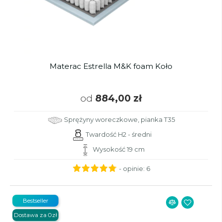
Materac Estrella M&K foam Koło
od
884,00 zł
Sprężyny woreczkowe, pianka T35
Twardość H2 - średni
Wysokość 19 cm
- opinie:
6
Bestseller
Dostawa za 0zł