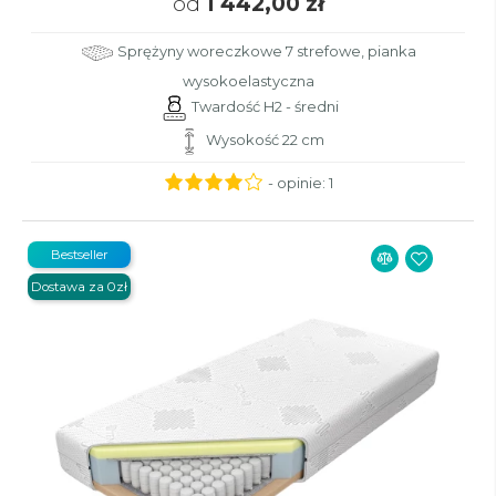
od
1 442,00 zł
Sprężyny woreczkowe 7 strefowe, pianka
wysokoelastyczna
Twardość H2 - średni
Wysokość 22 cm
- opinie:
1
Bestseller
Dostawa za 0zł