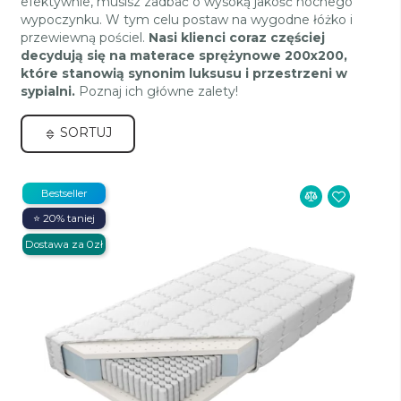
efektywnie, musisz zadbać o wysoką jakość nocnego
wypoczynku. W tym celu postaw na wygodne łóżko i
przewiewną pościel.
Nasi klienci coraz częściej
decydują się na materace sprężynowe 200x200,
które stanowią synonim luksusu i przestrzeni w
sypialni.
Poznaj ich główne zalety!
SORTUJ
Bestseller
⭐ 20% taniej
Dostawa za 0zł