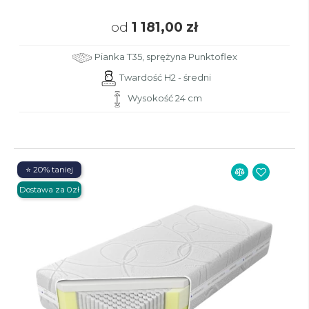
od
1 181,00 zł
Pianka T35, sprężyna Punktoflex
Twardość H2 - średni
Wysokość 24 cm
⭐ 20% taniej
Dostawa za 0zł