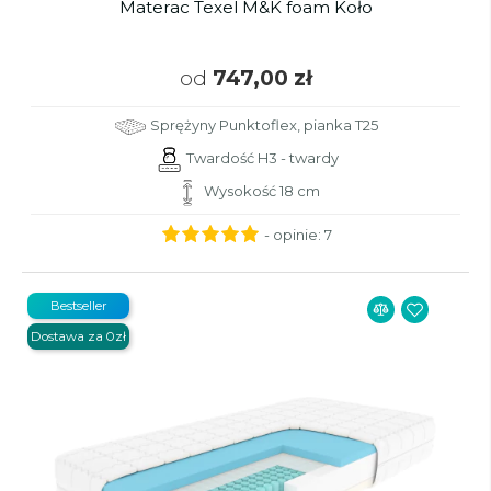
Materac Texel M&K foam Koło
od
747,00 zł
Sprężyny Punktoflex, pianka T25
Twardość H3 - twardy
Wysokość 18 cm
- opinie:
7
Bestseller
Dostawa za 0zł