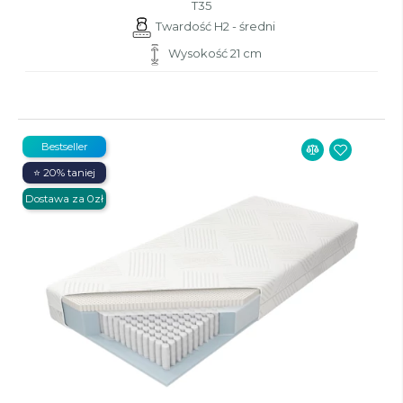
T35
Twardość H2 - średni
Wysokość 21 cm
Bestseller
⭐ 20% taniej
Dostawa za 0zł