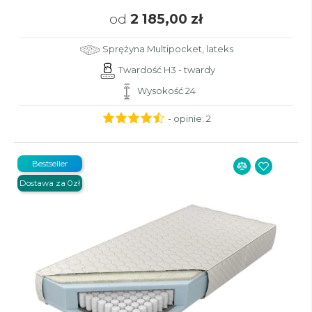
od
2 185,00 zł
Sprężyna Multipocket, lateks
Twardość H3 - twardy
Wysokość 24
- opinie:
2
Bestseller
Dostawa za 0zł