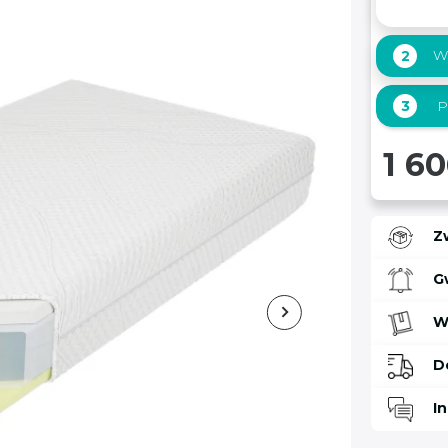
W
2
3
P
1 60
Z
G
W
D
I