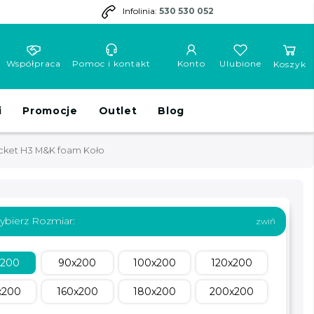
Infolinia:
530 530 052
Współpraca
Pomoc i kontakt
Konto
Ulubione
Koszyk
i
Promocje
Outlet
Blog
cket H3 M&K foam Koło
ybierz Rozmiar:
x200
90x200
100x200
120x200
x200
160x200
180x200
200x200