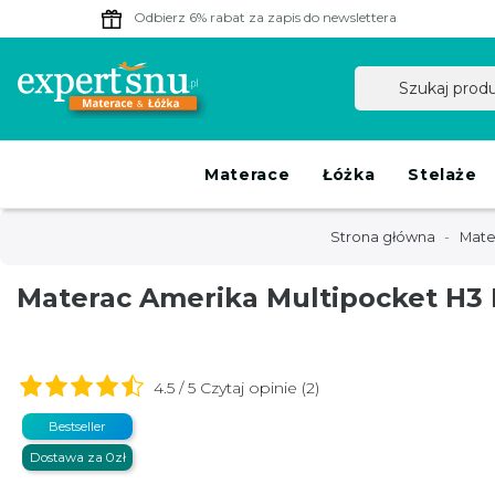
Odbierz 6% rabat
za zapis do newslettera
Materace
Łóżka
Stelaże
Strona główna
Mate
Materac Amerika Multipocket H3
4.5 / 5 Czytaj opinie (2)
Bestseller
Dostawa za 0zł