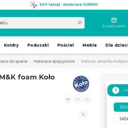
20% taniej
-
materace GUENO!
Znajdź salon
Kołdry
Poduszki
Pościel
Meble
Dla dziec
race do spania
Materace sprężynowe
Materac Amerika Multipo
 M&K foam Koło
W
1
80
140