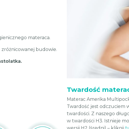
igienicznego materaca.
 zróżnicowanej budowie.
stolatka.
Twardość materac
Materac Amerika Multipocke
Twardość jest odczuciem 
twardości. Z naszego długo
w twardości H3. Istnieje 
wersji H2 (średni) – kliknij
t