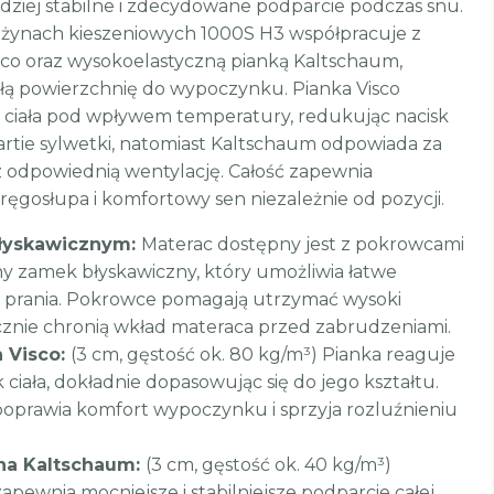
dziej stabilne i zdecydowane podparcie podczas snu.
ężynach kieszeniowych 1000S H3 współpracuje z
sco oraz wysokoelastyczną pianką Kaltschaum,
łą powierzchnię do wypoczynku. Pianka Visco
u ciała pod wpływem temperatury, redukując nacisk
artie sylwetki, natomiast Kaltschaum odpowiada za
az odpowiednią wentylację. Całość zapewnia
ęgosłupa i komfortowy sen niezależnie od pozycji.
łyskawicznym:
Materac dostępny jest z pokrowcami
 zamek błyskawiczny, który umożliwia łatwe
prania. Pokrowce pomagają utrzymać wysoki
cznie chronią wkład materaca przed zabrudzeniami.
 Visco:
(3 cm, gęstość ok. 80 kg/m³) Pianka reaguje
ciała, dokładnie dopasowując się do jego kształtu.
poprawia komfort wypoczynku i sprzyja rozluźnieniu
na Kaltschaum:
(3 cm, gęstość ok. 40 kg/m³)
pewnia mocniejsze i stabilniejsze podparcie całej