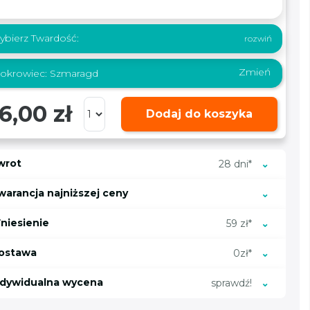
ybierz Twardość:
Zmień
okrowiec:
Szmaragd
6,00 zł
Dodaj do koszyka
wrot
28 dni*
warancja najniższej ceny
niesienie
59 zł*
ostawa
0zł*
ndywidualna wycena
sprawdź!