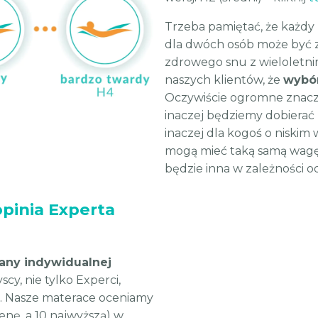
Trzeba pamiętać, że każdy
dla dwóch osób może być zu
zdrowego snu z wieloletn
naszych klientów, że
wybór
Oczywiście ogromne znacze
inaczej będziemy dobierać m
inaczej dla kogoś o niskim 
mogą mieć taką samą wagę
będzie inna w zależności 
pinia Experta
any indywidualnej
cy, nie tylko Experci,
. Nasze materace oceniamy
cenę, a 10 najwyższą) w