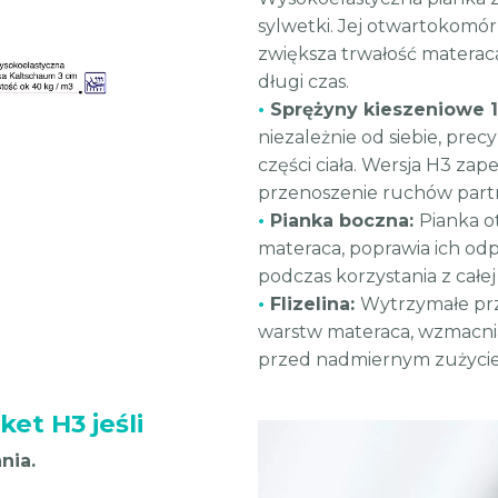
sylwetki. Jej otwartokomó
zwiększa trwałość materac
długi czas.
•
Sprężyny kieszeniowe 
niezależnie od siebie, pre
części ciała. Wersja H3 za
przenoszenie ruchów partn
•
Pianka boczna:
Pianka o
materaca, poprawia ich odp
podczas korzystania z całej
•
Flizelina:
Wytrzymałe prze
warstw materaca, wzmacni
przed nadmiernym zużycie
et H3 jeśli
nia.