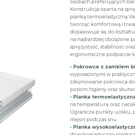
osobach preferujących bar
Konstrukcja oparta na spr
pianką termoelastyczną Vi
tworząc komfortową i trwa
dopasowuje się do kształt
na najbardziej obciążone p
sprężystość, stabilność or
ergonomiczne podparcie kr
•
Pokrowce z zamkiem b
wyposażonymi w praktyczny
zdejmowanie pokrowca do 
poziom higieny oraz skute
•
Pianka termoelastyczna
na temperaturę oraz nacisk 
Ogranicza punkty ucisku, 
mięśni podczas snu.
•
Pianka wysokoelastycz
Wysokoelastyczna pianka za