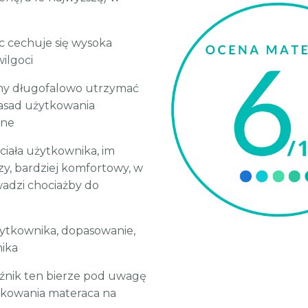
c cechuje się wysoka
ilgoci
emy długofalowo utrzymać
asad użytkowania
zne
ciała użytkownika, im
zy, bardziej komfortowy, w
wadzi chociażby do
użytkownika, dopasowanie,
nika
aźnik ten bierze pod uwagę
tkowania materaca na