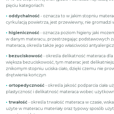
pięciu kategoriach:
•
oddychalność
- oznacza to w jakim stopniu matera
cyrkulacją powietrza, jest przewiewny, nie gromadzi w
•
higieniczność
- oznacza poziom higieny jaki moż
w danym materacu, przestrzegając podstawowych z
materaca, określa także jego właściwości antyalergic
•
bezuciskowość
- określa delikatność materaca dla 
większa bezuciskowość, tym materac jest delikatniejs
znikomym stopniu uciska ciało, dzięki czemu nie pro
drętwienia kończyn
•
ortopedyczność
- określa jakość podparcia ciała 
plastyczność i delikatność materaca wobec użytkow
•
trwałość
- określa trwałość materaca w czasie, wsk
użyte w materacu materiały oraz typowy sposób uży