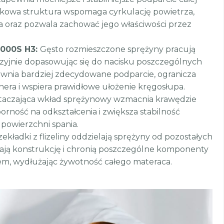
rkowa struktura wspomaga cyrkulację powietrza,
a oraz pozwala zachować jego właściwości przez
1000S H3:
Gęsto rozmieszczone sprężyny pracują
cyzyjnie dopasowując się do nacisku poszczególnych
pewnia bardziej zdecydowane podparcie, ogranicza
era i wspiera prawidłowe ułożenie kręgosłupa.
taczająca wkład sprężynowy wzmacnia krawędzie
orność na odkształcenia i zwiększa stabilność
 powierzchni spania.
kładki z flizeliny oddzielają sprężyny od pozostałych
ają konstrukcję i chronią poszczególne komponenty
m, wydłużając żywotność całego materaca.