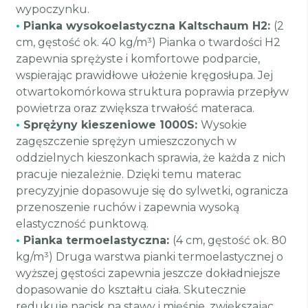
wypoczynku.
•
Pianka wysokoelastyczna Kaltschaum H2:
(2
cm, gęstość ok. 40 kg/m³) Pianka o twardości H2
zapewnia sprężyste i komfortowe podparcie,
wspierając prawidłowe ułożenie kręgosłupa. Jej
otwartokomórkowa struktura poprawia przepływ
powietrza oraz zwiększa trwałość materaca.
•
Sprężyny kieszeniowe 1000S:
Wysokie
zagęszczenie sprężyn umieszczonych w
oddzielnych kieszonkach sprawia, że każda z nich
pracuje niezależnie. Dzięki temu materac
precyzyjnie dopasowuje się do sylwetki, ogranicza
przenoszenie ruchów i zapewnia wysoką
elastyczność punktową.
•
Pianka termoelastyczna:
(4 cm, gęstość ok. 80
kg/m³) Druga warstwa pianki termoelastycznej o
wyższej gęstości zapewnia jeszcze dokładniejsze
dopasowanie do kształtu ciała. Skutecznie
redukuje nacisk na stawy i mięśnie, zwiększając