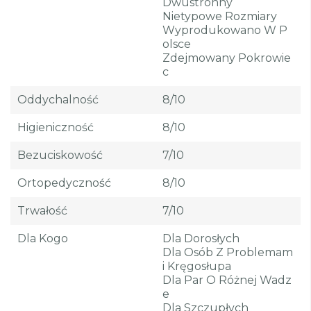
Dwustronny
Nietypowe Rozmiary
Wyprodukowano W P
Olsce
Zdejmowany Pokrowie
C
Oddychalność
8/10
Higieniczność
8/10
Bezuciskowość
7/10
Ortopedyczność
8/10
Trwałość
7/10
Dla Kogo
Dla Dorosłych
Dla Osób Z Problemam
I Kręgosłupa
Dla Par O Różnej Wadz
E
Dla Szczupłych