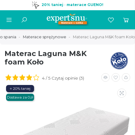
20% taniej
-
materace GUENO!
o spania
Materace sprężynowe
Materac Laguna M&K foam Koło
Materac Laguna M&K
foam Koło
4 / 5 Czytaj opinie (3)
⭐ 20% taniej
Dostawa za 0zł