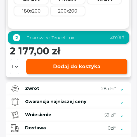
180x200
200x200
Zmień
2
Pokrowiec:
Tencel Lux
2 177,00 zł
Dodaj do koszyka
Zwrot
28 dni*
Gwarancja najniższej ceny
Wniesienie
59 zł*
Dostawa
0zł*