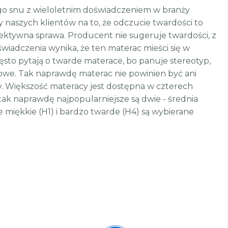
ego snu z wieloletnim doświadczeniem w branży
naszych klientów na to, że odczucie twardości to
iektywna sprawa. Producent nie sugeruje twardości, z
iadczenia wynika, że ten materac mieści się w
zęsto pytają o twarde materace, bo panuje stereotyp,
rowe. Tak naprawdę materac nie powinien być ani
y. Większość materacy jest dostępna w czterech
 tak naprawdę najpopularniejsze są dwie - średnia
e miękkie (H1) i bardzo twarde (H4) są wybierane