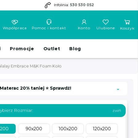
Infolinia:
530 530 052
Współpraca
Pomoc i kontakt
Konto
Ulubione
Koszyk
i
Promocje
Outlet
Blog
alalay Embrace M&K Foam Koło
 Materac 20% taniej ⭐ Sprawdź!
ybierz Rozmiar:
x200
90x200
100x200
120x200