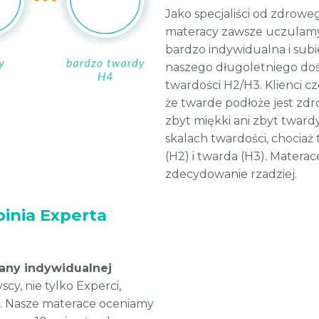
Jako specjaliści od zdrow
materacy zawsze uczulamy 
bardzo indywidualna i sub
naszego długoletniego dośw
twardości H2/H3. Klienci c
że twarde podłoże jest zd
zbyt miękki ani zbyt tward
skalach twardości, chociaż
(H2) i twarda (H3). Materac
zdecydowanie rzadziej.
inia Experta
any indywidualnej
cy, nie tylko Experci,
. Nasze materace oceniamy