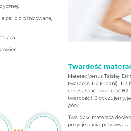
dycznej.
la par o zróżnicowanej
eraca.
krowiec.
Twardość materac
Materac Venus Talalay Em
twardości H2 (średni) i H3 
chcesz spać. Twardość H2 
twardość H3 odczujemy, jeś
góry.
Twardość materaca dobiera
pozycji spania, przyzwyczaj