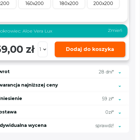
x200
160x200
180x200
200x200
Zmień
okrowiec:
Aloe Vera Lux
9,00 zł
Dodaj do koszyka
wrot
28 dni*
warancja najniższej ceny
niesienie
59 zł*
ostawa
0zł*
ndywidualna wycena
sprawdź!