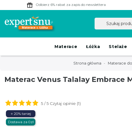
Odbierz 6% rabat
za zapis do newslettera
Materace
Łóżka
Stelaże
Strona główna
Materace do
Materac Venus Talalay Embrace 
5 / 5 Czytaj opinie (1)
⭐ 20% taniej
Dostawa za 0zł