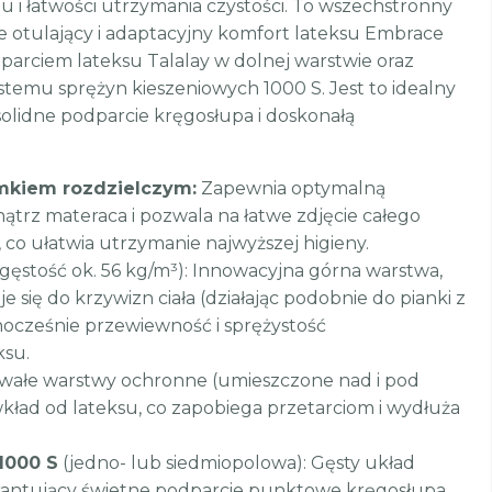
tu i łatwości utrzymania czystości. To wszechstronny
ie otulający i adaptacyjny komfort lateksu Embrace
parciem lateksu Talalay w dolnej warstwie oraz
temu sprężyn kieszeniowych 1000 S. Jest to idealny
olidne podparcie kręgosłupa i doskonałą
amkiem rozdzielczym:
Zapewnia optymalną
ątrz materaca i pozwala na łatwe zdjęcie całego
co ułatwia utrzymanie najwyższej higieny.
 gęstość ok. 56 kg/m³): Innowacyjna górna warstwa,
się do krzywizn ciała (działając podobnie do pianki z
nocześnie przewiewność i sprężystość
ksu.
rwałe warstwy ochronne (umieszczone nad i pod
kład od lateksu, co zapobiega przetarciom i wydłuża
1000 S
(jedno- lub siedmiopolowa): Gęsty układ
rantujący świetne podparcie punktowe kręgosłupa.