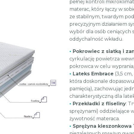
pełnej kontroli mikroklima
materac, który łączy w sob
ze stabilnym, twardym pod
precyzyjnym działaniem sys
wybór dla osób ceniących s
oddychalność wkładu.
•
Pokrowiec z siatką i z
cyrkulację powietrza wewn
pokrowca w celu wyprania, 
•
Lateks Embrace
(3,5 cm,
która doskonale dopasowuje 
pamięcią), zachowując jed
charakterystyczną dla late
•
Przekładki z fliseliny
: T
sprężynami) oddzielające w
żywotność materaca.
•
Sprężyna kieszonkowa 
niezależnych sprężyn gwa