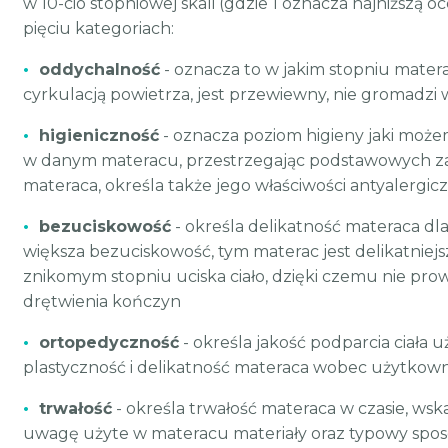
w 10-cio stopniowej skali (gdzie 1 oznacza najniższą o
pięciu kategoriach:
•
oddychalność
- oznacza to w jakim stopniu mater
cyrkulacją powietrza, jest przewiewny, nie gromadzi w
•
higieniczność
- oznacza poziom higieny jaki moż
w danym materacu, przestrzegając podstawowych z
materaca, określa także jego właściwości antyalergic
•
bezuciskowość
- określa delikatność materaca dla
większa bezuciskowość, tym materac jest delikatniejs
znikomym stopniu uciska ciało, dzięki czemu nie pro
drętwienia kończyn
•
ortopedyczność
- określa jakość podparcia ciała 
plastyczność i delikatność materaca wobec użytkow
•
trwałość
- określa trwałość materaca w czasie, wsk
uwagę użyte w materacu materiały oraz typowy spo