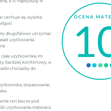
cenę, a 10 najwyższą) w
ac cechuje się wysoka
ilgoci
emy długofalowo utrzymać
asad użytkowania
zne
 ciała użytkownika, im
zy, bardziej komfortowy, w
wadzi chociażby do
użytkownika, dopasowanie,
nika
aźnik ten bierze pod
sób użytkowania materaca