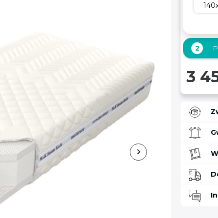
140
2
P
3 45
Z
G
W
D
I