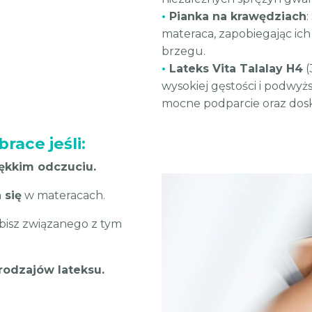
•
Pianka na krawędziach
:
materaca, zapobiegając ich
brzegu.
•
Lateks Vita Talalay H4
(
wysokiej gęstości i podwyż
mocne podparcie oraz dosk
ace jeśli:
ękkim odczuciu.
 się
w materacach.
ubisz związanego z tym
rodzajów lateksu.