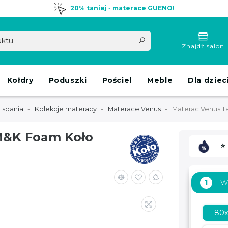
20% taniej
-
materace GUENO!
Znajdź salon
Kołdry
Poduszki
Pościel
Meble
Dla dziec
 spania
Kolekcje materacy
Materace Venus
Materac Venus T
M&K Foam Koło
⭐
W
1
80