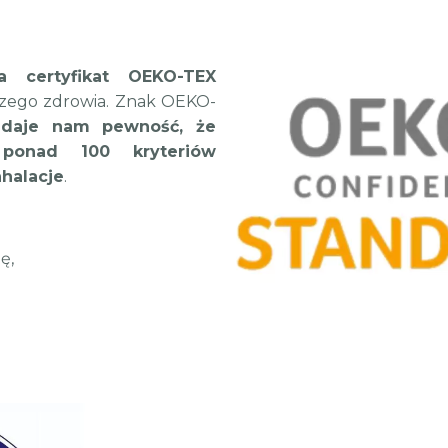
da certyfikat OEKO-TEX
szego zdrowia. Znak OEKO-
e
daje nam pewność, że
ponad 100 kryteriów
nhalacje
.
ę,