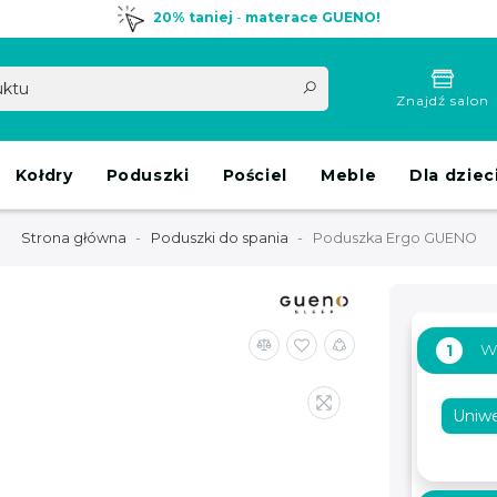
20% taniej
-
materace GUENO!
Znajdź salon
Kołdry
Poduszki
Pościel
Meble
Dla dziec
Strona główna
Poduszki do spania
Poduszka Ergo GUENO
W
1
Uniwe