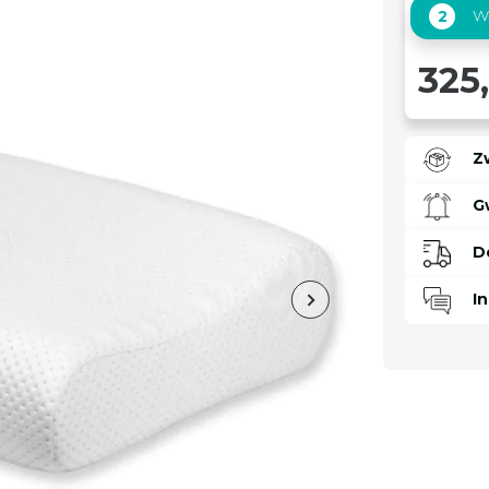
Wy
2
325,
Z
G
D
I