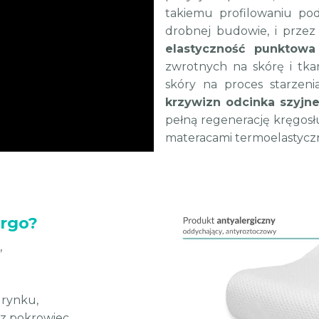
takiemu profilowaniu po
drobnej budowie, i przez 
elastyczność punktowa
zwrotnych na skórę i tk
skóry na proces starzen
krzywizn odcinka szyjn
pełną regenerację kręgosł
materacami termoelastyczn
rgo?
,
 rynku,
z pokrowiec,