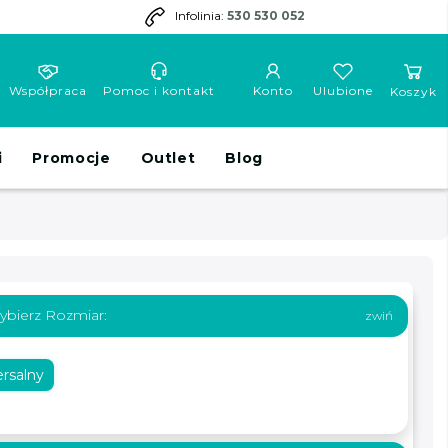
Infolinia:
530 530 052
Współpraca
Pomoc i kontakt
Konto
Ulubione
Koszyk
i
Promocje
Outlet
Blog
ybierz Rozmiar:
rsalny