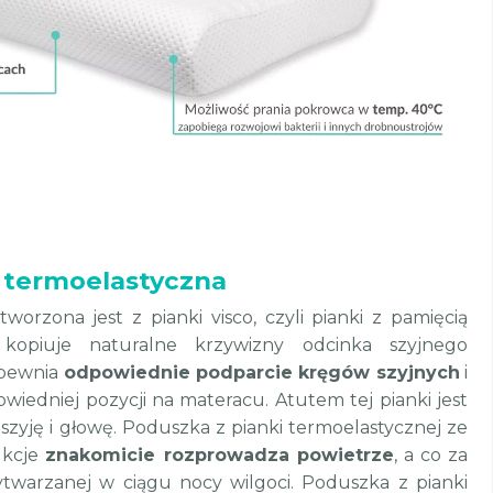
a termoelastyczna
orzona jest z pianki visco, czyli pianki z pamięcią
e kopiuje naturalne krzywizny odcinka szyjnego
apewnia
odpowiednie podparcie kręgów szyjnych
i
iedniej pozycji na materacu. Atutem tej pianki jest
szyję i głowę. Poduszka z pianki termoelastycznej ze
ukcje
znakomicie rozprowadza powietrze
, a co za
ytwarzanej w ciągu nocy wilgoci. Poduszka z pianki