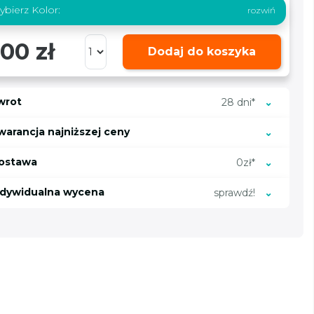
bierz Kolor:
00 zł
Dodaj do koszyka
wrot
28 dni*
warancja najniższej ceny
ostawa
0zł*
ndywidualna wycena
sprawdź!