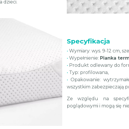
dzieci.
Specyfikacja
•
Wymiary: wys. 9-12 cm, szer
•
Wypełnienie:
Pianka ter
•
Produkt odlewany do formy,
•
Typ: profilowana,
•
Opakowanie: wytrzymałe
wszystkim zabezpieczają 
Ze względu na specyf
poglądowymi i mogą się ni