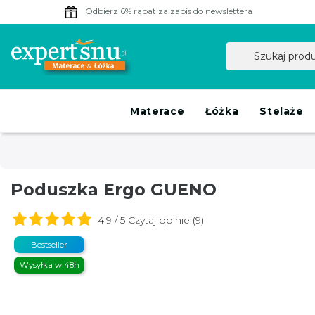
Odbierz 6% rabat
za zapis do newslettera
Materace
Łóżka
Stelaże
Poduszka Ergo GUENO
4.9 / 5 Czytaj opinie (9)
Bestseller
Wysyłka w 48h