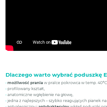
Dlaczego warto wybrać poduszkę E
•
możliwość prania
w pralce pokrowca w temp. 40°C
•
profilowany kształt,
•
anatomiczne wgłębienie na głowę,
•
jedna z najlepszych – szybko reagujących pianek na
•
antyalergiczny i
antybakteryjny
wkład poduszki ora