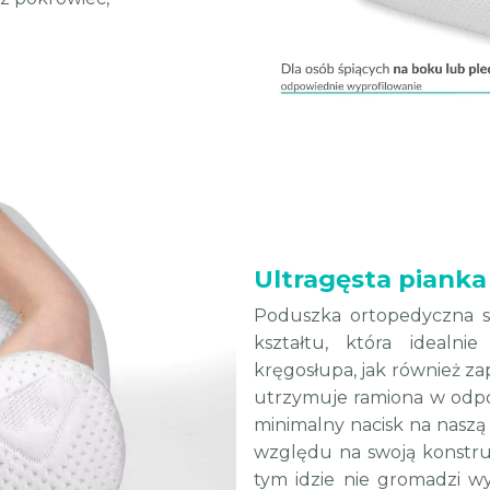
Ultragęsta piank
Poduszka ortopedyczna stw
kształtu, która idealni
kręgosłupa, jak również z
utrzymuje ramiona w odpow
minimalny nacisk na naszą 
względu na swoją konstr
tym idzie nie gromadzi w