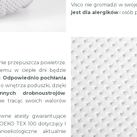
Visco nie gromadzi w swoje
jest dla alergików
i osób 
nie przepuszcza powietrze.
zemu w ciepłe dni będzie
ę.
Odpowiednio pochłania
o wnętrza poduszki, dzięki
nnych drobnoustrojów
.
ie tracąc swoich walorów
owne atesty gwarantujące
 OEKO TEX 100 dotyczący I
oekologiczne aktualnie