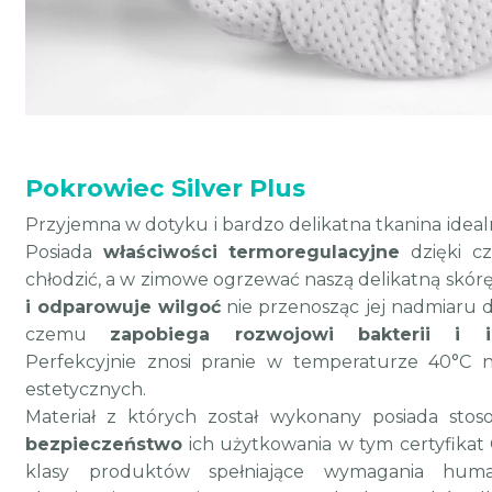
Pokrowiec Silver Plus
Przyjemna w dotyku i bardzo delikatna tkanina ideal
Posiada
właściwości termoregulacyjne
dzięki c
chłodzić, a w zimowe ogrzewać naszą delikatną skór
i odparowuje wilgoć
nie przenosząc jej nadmiaru d
czemu
zapobiega rozwojowi bakterii i i
Perfekcyjnie znosi pranie w temperaturze 40°C n
estetycznych.
Materiał z których został wykonany posiada stos
bezpieczeństwo
ich użytkowania w tym certyfikat
klasy produktów spełniające wymagania human