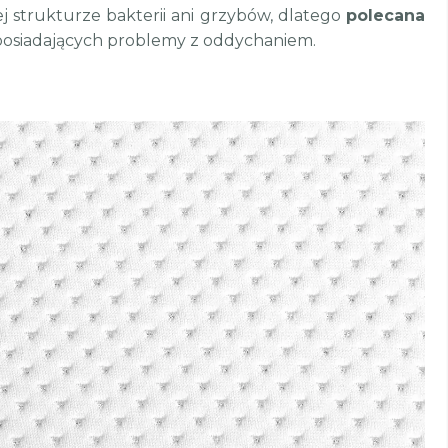
j strukturze bakterii ani grzybów, dlatego
polecana
posiadających problemy z oddychaniem.