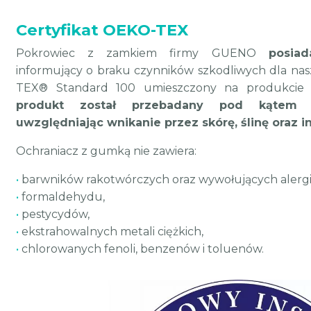
Certyfikat OEKO-TEX
Pokrowiec z zamkiem firmy GUENO
posia
informujący o braku czynników szkodliwych dla na
TEX® Standard 100 umieszczony na produkci
produkt został przebadany pod kątem 
uwzględniając wnikanie przez skórę, ślinę oraz i
Ochraniacz z gumką nie zawiera:
•
barwników rakotwórczych oraz wywołujących alergi
•
formaldehydu,
•
pestycydów,
•
ekstrahowalnych metali ciężkich,
•
chlorowanych fenoli, benzenów i toluenów.