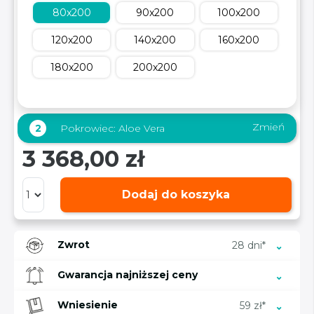
80x200
90x200
100x200
120x200
140x200
160x200
180x200
200x200
Zmień
2
Pokrowiec:
Aloe Vera
3 368,00 zł
Dodaj do koszyka
Zwrot
28 dni*
Gwarancja najniższej ceny
Wniesienie
59 zł*