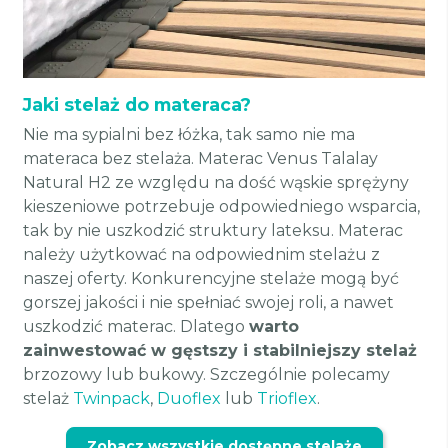
Jaki stelaż do materaca?
Nie ma sypialni bez łóżka, tak samo nie ma
materaca bez stelaża. Materac Venus Talalay
Natural H2 ze względu na dość wąskie sprężyny
kieszeniowe potrzebuje odpowiedniego wsparcia,
tak by nie uszkodzić struktury lateksu. Materac
należy użytkować na odpowiednim stelażu z
naszej oferty. Konkurencyjne stelaże mogą być
gorszej jakości i nie spełniać swojej roli, a nawet
uszkodzić materac. Dlatego
warto
zainwestować w gęstszy i stabilniejszy stelaż
brzozowy lub bukowy. Szczególnie polecamy
stelaż
Twinpack
,
Duoflex
lub
Trioflex
.
Zobacz wszystkie dostępne stelaże