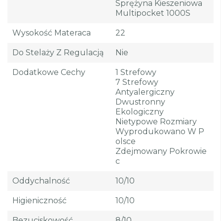
Sprężyna Kieszeniowa
Multipocket 1000S
Wysokość Materaca
22
Do Stelaży Z Regulacją
Nie
Dodatkowe Cechy
1 Strefowy
7 Strefowy
Antyalergiczny
Dwustronny
Ekologiczny
Nietypowe Rozmiary
Wyprodukowano W P
Olsce
Zdejmowany Pokrowie
C
Oddychalność
10/10
Higieniczność
10/10
Bezuciskowość
8/10