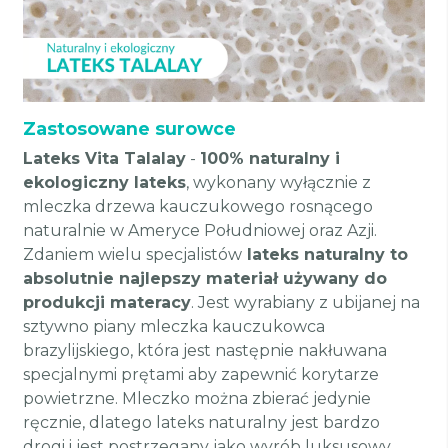
Zastosowane surowce
Lateks Vita Talalay
-
100% naturalny i
ekologiczny lateks
, wykonany wyłącznie z
mleczka drzewa kauczukowego rosnącego
naturalnie w Ameryce Południowej oraz Azji.
Zdaniem wielu specjalistów
lateks naturalny to
absolutnie najlepszy materiał używany do
produkcji materacy
. Jest wyrabiany z ubijanej na
sztywno piany mleczka kauczukowca
brazylijskiego, która jest następnie nakłuwana
specjalnymi prętami aby zapewnić korytarze
powietrzne. Mleczko można zbierać jedynie
ręcznie, dlatego lateks naturalny jest bardzo
drogi i jest postrzegany jako wyrób luksusowy.