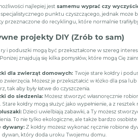
żliwości najlepiej jest
samemu wyprać czy wyczyścić 
 specjalistycznego punktu czyszczącego, jednak może by
y przeznaczone do recyklingu, które normalnie trafiłyby
ywne projekty DIY (Zrób to sam)
dry i poduszki mogą być przekształcone w szereg interes
 Poniżej znajdują się kilka pomysłów, które mogą Cię zain
ki dla zwierząt domowych:
Twoje stare kołdry i podu
 zwierzęcia. Możesz je przekształcić w łóżko dla psa lub
z, tak aby były łatwe do czyszczenia.
ki do siedzenia:
Możesz stworzyć własnoręcznie robio
 Stare kołdry mogą służyć jako wypełnienie, a z reszte
 pluszaki:
Dzieci uwielbiają zabawki, a Ty możesz stworzyć
enia. To nie tylko ekologiczne, ale także bardzo osobiste
 dywany:
Z kołdry możesz wykonać ręcznie robione dy
u dywan, który doda uroku Twojemu domu.