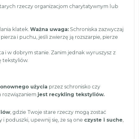
 starych rzeczy organizacjom charytatywnym lub
ania klatek.
Ważna uwaga:
Schroniska zazwyczaj
ierza i puchu, jeśli zwierzę ją rozszarpie, pierze
zysta i w dobrym stanie. Zanim jednak wyruszysz z
 tekstyliów.
o ponownego użycia
przez schronisko czy
m rozwiązaniem
jest recykling tekstyliów.
liów
, gdzie Twoje stare rzeczy mogą zostać
i poduszki, upewnij się, że są one
czyste i suche
,