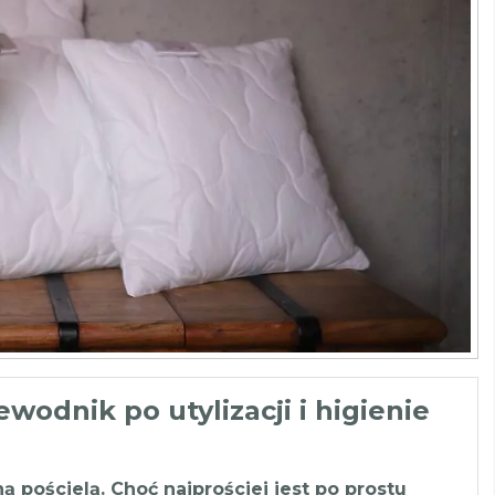
wodnik po utylizacji i higienie
ą pościelą. Choć najprościej jest po prostu