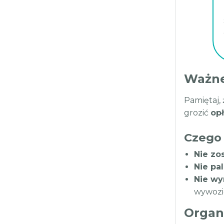
Ważne
Pamiętaj,
grozić
op
Czego 
Nie zo
Nie pa
Nie wy
wywozi
Organ