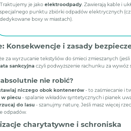
Traktujemy je jako
elektroodpady
. Zawierają kable i u
specjalnego punktu zbiórki odpadów elektrycznych (
dedykowane boxy w miastach).
: Konsekwencje i zasady bezpiecz
 że za wyrzucanie tekstyliów do śmieci zmieszanych (jeśl
łata sankcyjna
czyli podwyższenie rachunku za wywóz ś
absolutnie nie robić?
stawiaj niczego obok kontenerów
- to zaśmiecanie i t
l w piecu
- spalanie wkładów syntetycznych i pianek uwa
rzucaj do lasu
- szanujmy naturę. Jeśli masz więcej rzecz
e odpadów.
izacje charytatywne i schroniska