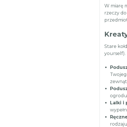
W miarę mo
rzeczy do
przedmiot
Kreat
Stare koł
yourself).
Podusz
Twojego
zewnątr
Podusz
ogrodu.
Lalki i
wypełni
Ręczne
rodzaj