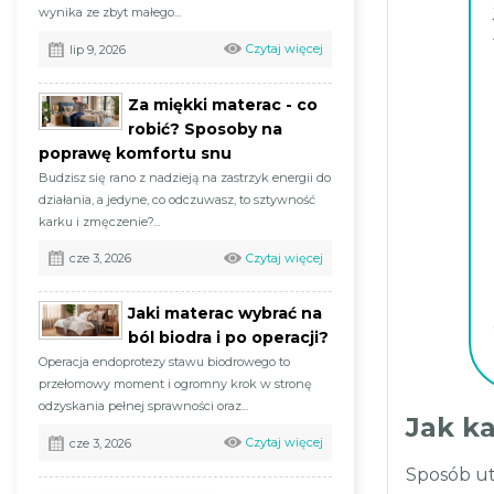
wynika ze zbyt małego...
Czytaj więcej
lip 9, 2026
Za miękki materac - co
robić? Sposoby na
poprawę komfortu snu
Budzisz się rano z nadzieją na zastrzyk energii do
działania, a jedyne, co odczuwasz, to sztywność
karku i zmęczenie?...
Czytaj więcej
cze 3, 2026
Jaki materac wybrać na
ból biodra i po operacji?
Operacja endoprotezy stawu biodrowego to
przełomowy moment i ogromny krok w stronę
odzyskania pełnej sprawności oraz...
Jak k
Czytaj więcej
cze 3, 2026
Sposób ut