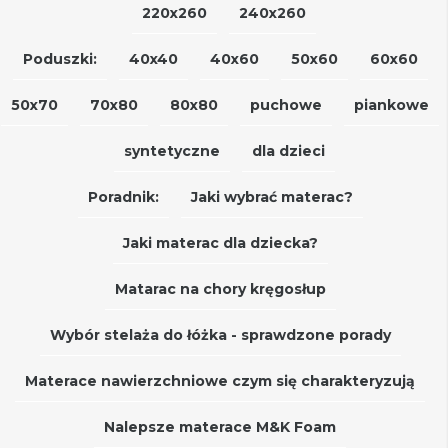
220x260
240x260
Poduszki:
40x40
40x60
50x60
60x60
50x70
70x80
80x80
puchowe
piankowe
syntetyczne
dla dzieci
Poradnik:
Jaki wybrać materac?
Jaki materac dla dziecka?
Matarac na chory kręgosłup
Wybór stelaża do łóżka - sprawdzone porady
Materace nawierzchniowe czym się charakteryzują
Nalepsze materace M&K Foam