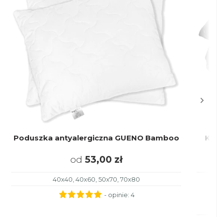
Poduszka antyalergiczna GUENO Bamboo
Ko
od
53,00 zł
40x40, 40x60, 50x70, 70x80
- opinie:
4