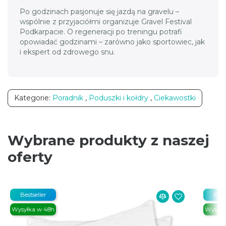
Po godzinach pasjonuje się jazdą na gravelu –
wspólnie z przyjaciółmi organizuje Gravel Festival
Podkarpacie. O regeneracji po treningu potrafi
opowiadać godzinami – zarówno jako sportowiec, jak
i ekspert od zdrowego snu.
Kategorie:
Poradnik
,
Poduszki i kołdry
,
Ciekawostki
Wybrane produkty z naszej
oferty
Bestseller
Best
Wysyłka w 48h
Wysyłk