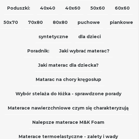
Poduszki:
40x40
40x60
50x60
60x60
50x70
70x80
80x80
puchowe
piankowe
syntetyczne
dla dzieci
Poradnik:
Jaki wybrać materac?
Jaki materac dla dziecka?
Matarac na chory kręgosłup
Wybór stelaża do łóżka - sprawdzone porady
Materace nawierzchniowe czym się charakteryzują
Nalepsze materace M&K Foam
Materace termoelastyczne - zalety i wady