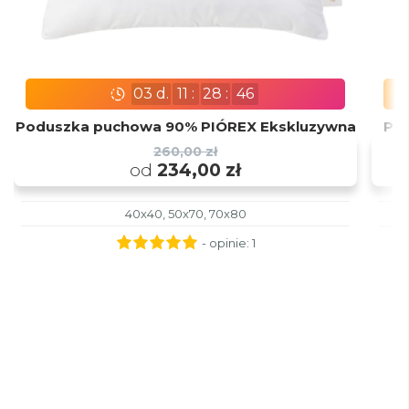
03
d.
11
:
28
:
45
Poduszka puchowa 90% PIÓREX Ekskluzywna
Po
260,00 zł
od
234,00 zł
40x40, 50x70, 70x80
- opinie:
1