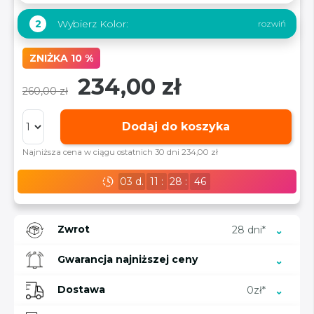
Wybierz Kolor:
2
ZNIŻKA 10 %
234,00 zł
260,00 zł
Dodaj do koszyka
Najniższa cena w ciągu ostatnich 30 dni 234,00 zł
03
d.
11
:
28
:
45
Zwrot
28 dni*
Gwarancja najniższej ceny
Dostawa
0zł*