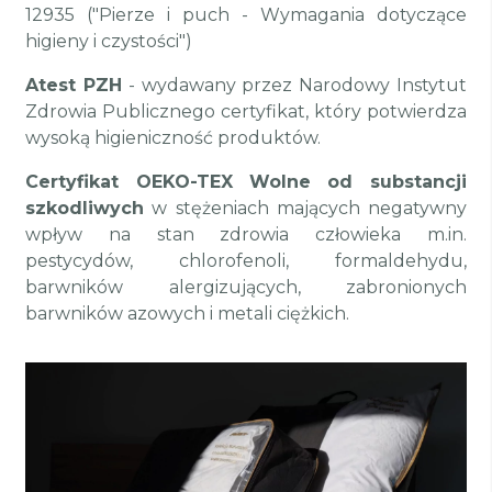
12935 ("Pierze i puch - Wymagania dotyczące
higieny i czystości")
Atest PZH
- wydawany przez Narodowy Instytut
Zdrowia Publicznego certyfikat, który potwierdza
wysoką higieniczność produktów.
Certyfikat OEKO-TEX
Wolne od substancji
szkodliwych
w stężeniach mających negatywny
wpływ na stan zdrowia człowieka m.in.
pestycydów, chlorofenoli, formaldehydu,
barwników alergizujących, zabronionych
barwników azowych i metali ciężkich.