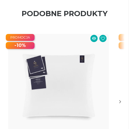
PODOBNE PRODUKTY
PROMOCJA
PR
-10%