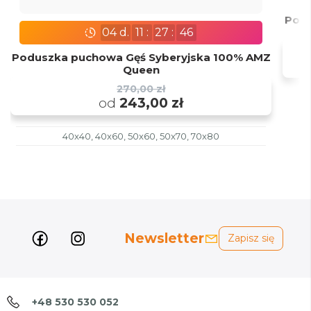
Podu
04
d.
11
:
27
:
45
Poduszka puchowa Gęś Syberyjska 100% AMZ
Queen
270,00 zł
od
243,00 zł
40x40, 40x60, 50x60, 50x70, 70x80
Newsletter
Zapisz się
+48 530 530 052