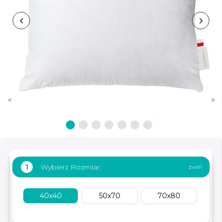
«
»
Wybierz Rozmiar:
1
40x40
50x70
70x80