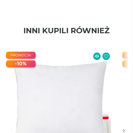
INNI KUPILI RÓWNIEŻ
PROMOCJA
PR
-10%