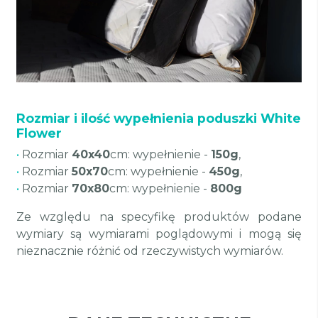
Rozmiar i ilość wypełnienia poduszki White
Flower
•
Rozmiar
40x40
cm: wypełnienie -
150g
,
•
Rozmiar
50x70
cm: wypełnienie -
450g
,
•
Rozmiar
70x80
cm: wypełnienie -
800g
Ze względu na specyfikę produktów podane
wymiary są wymiarami poglądowymi i mogą się
nieznacznie różnić od rzeczywistych wymiarów.