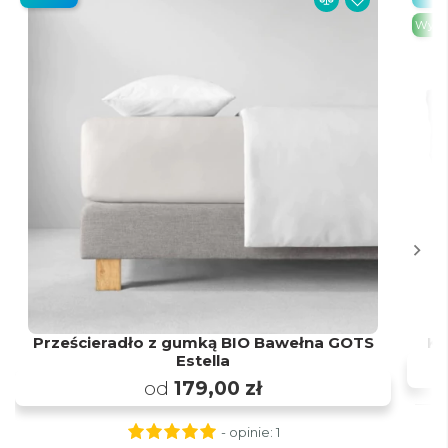
Wysył
Prześcieradło z gumką BIO Bawełna GOTS
Ko
Estella
od
179,00 zł
- opinie:
1