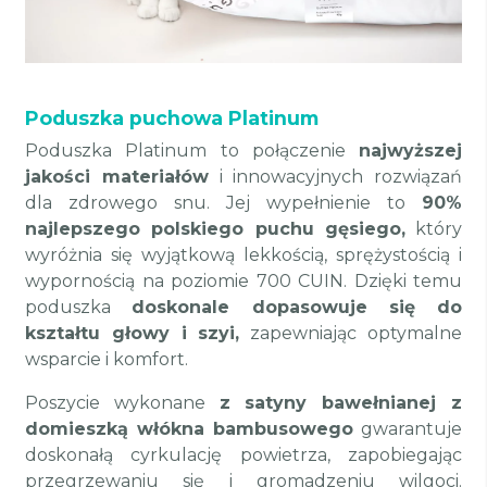
Poduszka puchowa Platinum
Poduszka Platinum to połączenie
najwyższej
jakości materiałów
i innowacyjnych rozwiązań
dla zdrowego snu. Jej wypełnienie to
90%
najlepszego polskiego puchu gęsiego,
który
wyróżnia się wyjątkową lekkością, sprężystością i
wypornością na poziomie 700 CUIN. Dzięki temu
poduszka
doskonale dopasowuje się do
kształtu głowy i szyi,
zapewniając optymalne
wsparcie i komfort.
Poszycie wykonane
z satyny bawełnianej z
domieszką włókna bambusowego
gwarantuje
doskonałą cyrkulację powietrza, zapobiegając
przegrzewaniu się i gromadzeniu wilgoci.