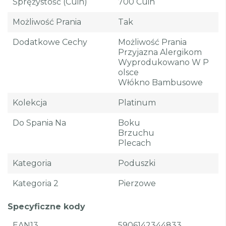
Sprężystość (cuin)
700 Cuin
Możliwość Prania
Tak
Dodatkowe Cechy
Możliwość Prania
Przyjazna Alergikom
Wyprodukowano W P
Olsce
Włókno Bambusowe
Kolekcja
Platinum
Do Spania Na
Boku
Brzuchu
Plecach
Kategoria
Poduszki
Kategoria 2
Pierzowe
Specyficzne kody
EAN13
5906142344833