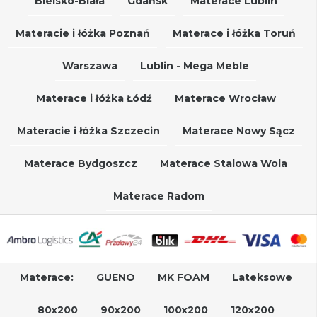
Bielsko-Biała
Gdańsk
Materace Lublin
Materacie i łóżka Poznań
Materace i łóżka Toruń
Warszawa
Lublin - Mega Meble
Materace i łóżka Łódź
Materace Wrocław
Materacie i łóżka Szczecin
Materace Nowy Sącz
Materace Bydgoszcz
Materace Stalowa Wola
Materace Radom
Materace:
GUENO
MK FOAM
Lateksowe
80x200
90x200
100x200
120x200