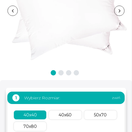
Wybierz Rozmiar:
1
40x40
40x60
50x70
70x80