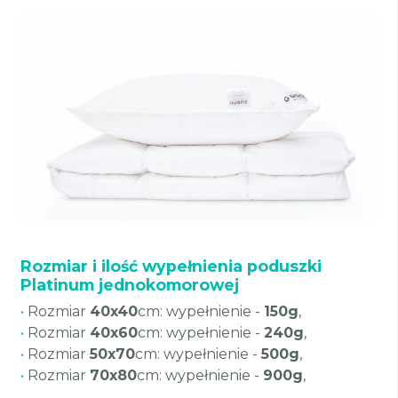
Rozmiar i ilość wypełnienia poduszki
Platinum jednokomorowej
•
Rozmiar
40x40
cm: wypełnienie -
150g
,
•
Rozmiar
40x60
cm: wypełnienie -
240g
,
•
Rozmiar
50x70
cm: wypełnienie -
500g
,
•
Rozmiar
70x80
cm: wypełnienie -
900g
,