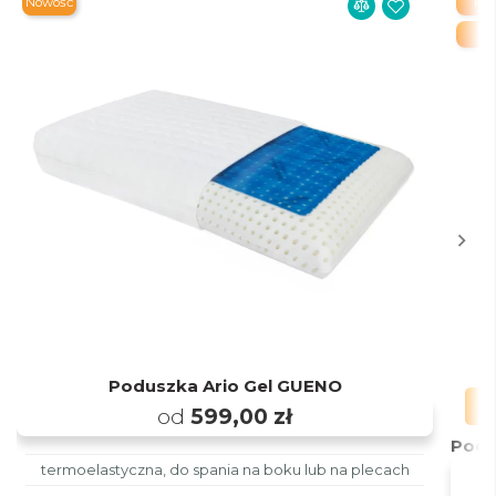
Nowość
PR
Poduszka Ario Gel GUENO
od
599,00 zł
Podu
termoelastyczna, do spania na boku lub na plecach