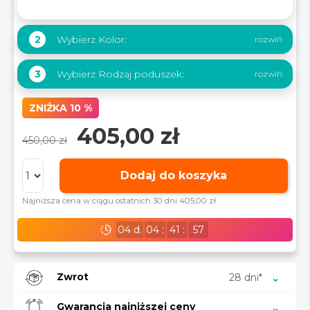
Wybierz Kolor:
2
Wybierz Rodzaj poduszek:
3
ZNIŻKA 10 %
405,00 zł
450,00 zł
Dodaj do koszyka
Najniższa cena w ciągu ostatnich 30 dni 405,00 zł
04
d.
04
:
41
:
56
Zwrot
28 dni*
Gwarancja najniższej ceny