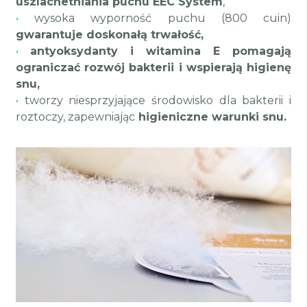
uszlachetniania puchu EEC System
,
•
wysoka wyporność puchu (800 cuin)
gwarantuje doskonałą trwałość,
•
antyoksydanty i witamina E pomagają
ograniczać rozwój bakterii i wspierają higienę
snu,
•
tworzy niesprzyjające środowisko dla bakterii i
roztoczy, zapewniając
higieniczne warunki snu.