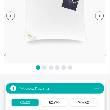
«
»
Wybierz Rozmiar:
1
50x60
50x70
70x80